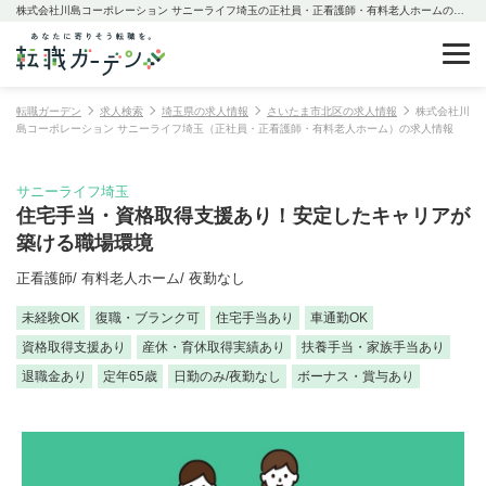
株式会社川島コーポレーション サニーライフ埼玉の正社員・正看護師・有料老人ホームの求人情報
転職ガーデン
求人検索
埼玉県の求人情報
さいたま市北区の求人情報
株式会社川
島コーポレーション サニーライフ埼玉（正社員・正看護師・有料老人ホーム）の求人情報
サニーライフ埼玉
住宅手当・資格取得支援あり！安定したキャリアが
築ける職場環境
正看護師/ 有料老人ホーム/ 夜勤なし
未経験OK
復職・ブランク可
住宅手当あり
車通勤OK
資格取得支援あり
産休・育休取得実績あり
扶養手当・家族手当あり
退職金あり
定年65歳
日勤のみ/夜勤なし
ボーナス・賞与あり