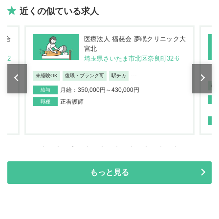
近くの似ている求人
総合
医療法人 福慈会 夢眠クリニック大
宮北
22
埼玉県さいたま市北区奈良町32-6
...
未経験OK
復職・ブランク可
駅チカ
未
月給：350,000円～430,000円
給与
正看護師
職種
もっと見る