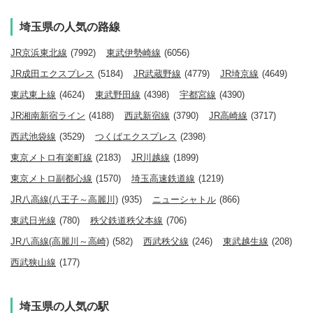
埼玉県の人気の路線
JR京浜東北線
(7992)
東武伊勢崎線
(6056)
JR成田エクスプレス
(5184)
JR武蔵野線
(4779)
JR埼京線
(4649)
東武東上線
(4624)
東武野田線
(4398)
宇都宮線
(4390)
JR湘南新宿ライン
(4188)
西武新宿線
(3790)
JR高崎線
(3717)
西武池袋線
(3529)
つくばエクスプレス
(2398)
東京メトロ有楽町線
(2183)
JR川越線
(1899)
東京メトロ副都心線
(1570)
埼玉高速鉄道線
(1219)
JR八高線(八王子～高麗川)
(935)
ニューシャトル
(866)
東武日光線
(780)
秩父鉄道秩父本線
(706)
JR八高線(高麗川～高崎)
(582)
西武秩父線
(246)
東武越生線
(208)
西武狭山線
(177)
埼玉県の人気の駅