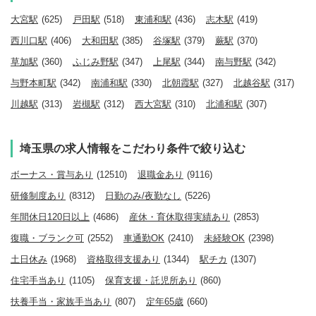
大宮駅
(625)
戸田駅
(518)
東浦和駅
(436)
志木駅
(419)
西川口駅
(406)
大和田駅
(385)
谷塚駅
(379)
蕨駅
(370)
草加駅
(360)
ふじみ野駅
(347)
上尾駅
(344)
南与野駅
(342)
与野本町駅
(342)
南浦和駅
(330)
北朝霞駅
(327)
北越谷駅
(317)
川越駅
(313)
岩槻駅
(312)
西大宮駅
(310)
北浦和駅
(307)
埼玉県の求人情報をこだわり条件で絞り込む
ボーナス・賞与あり
(12510)
退職金あり
(9116)
研修制度あり
(8312)
日勤のみ/夜勤なし
(5226)
年間休日120日以上
(4686)
産休・育休取得実績あり
(2853)
復職・ブランク可
(2552)
車通勤OK
(2410)
未経験OK
(2398)
土日休み
(1968)
資格取得支援あり
(1344)
駅チカ
(1307)
住宅手当あり
(1105)
保育支援・託児所あり
(860)
扶養手当・家族手当あり
(807)
定年65歳
(660)