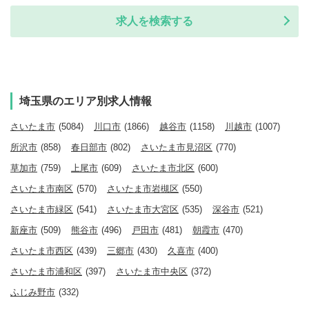
求人を検索する
埼玉県のエリア別求人情報
さいたま市
(5084)
川口市
(1866)
越谷市
(1158)
川越市
(1007)
所沢市
(858)
春日部市
(802)
さいたま市見沼区
(770)
草加市
(759)
上尾市
(609)
さいたま市北区
(600)
さいたま市南区
(570)
さいたま市岩槻区
(550)
さいたま市緑区
(541)
さいたま市大宮区
(535)
深谷市
(521)
新座市
(509)
熊谷市
(496)
戸田市
(481)
朝霞市
(470)
さいたま市西区
(439)
三郷市
(430)
久喜市
(400)
さいたま市浦和区
(397)
さいたま市中央区
(372)
ふじみ野市
(332)