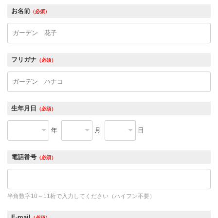
お名前
（必須）
フリガナ
（必須）
生年月日
（必須）
年
月
日
電話番号
（必須）
半角数字10～11桁で入力してください（ハイフン不要）
E-mail
（必須）