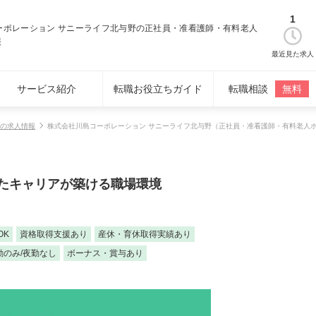
1
ーポレーション サニーライフ北与野の正社員・准看護師・有料老人
報
最近見た求人
サービス紹介
転職お役立ちガイド
転職相談
無料
の求人情報
株式会社川島コーポレーション サニーライフ北与野（正社員・准看護師・有料老人
たキャリアが築ける職場環境
OK
資格取得支援あり
産休・育休取得実績あり
勤のみ/夜勤なし
ボーナス・賞与あり