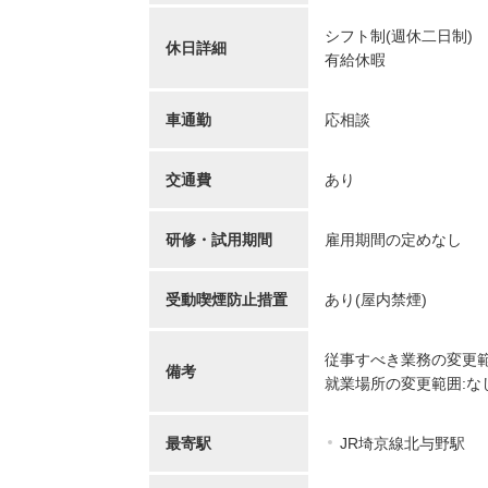
【キャリア】 約7年 正社員 総合病院 病棟 約6年
【キャリア】 4年 正
ブランク 約1年 パート デイサー...
もっと見る
来/病棟 4年 正職員 総合病
シフト制(週休二日制)
休日詳細
有給休暇
車通勤
応相談
交通費
あり
研修・試用期間
雇用期間の定めなし
初任者/53歳/0-4年/千葉県
介護福
2025/09/22
奈川
受動喫煙防止措置
あり(屋内禁煙)
2025/
【キャリア】 約半年年 常勤 デイサービス 約半
【キャリア】 約5年
年 常勤 老健 約3年 常勤 グループ...
もっと
従事すべき業務の変更範
ス 約10年 正社員 特別
見る
備考
就業場所の変更範囲:な
最寄駅
JR埼京線北与野駅