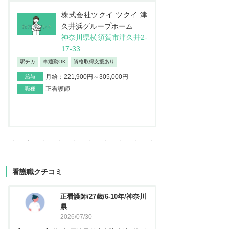
株式会社JSH 訪問看護ス
医
テーション コルディアー
介
レ 新小岩
ン
東京都葛飾区西新小岩4-4
埼
2-12イソマビル5階
地
日勤のみ/夜勤なし
車通勤OK
産休・育
...
月給：195,000円～373,100円
給与
月給：237
給与
正看護師
職種
正看護師
職種
看護職クチコミ
看護師/29歳/6-10年/神奈川県
正看護
2026/06/23
2025
【キャリア】 約5年 常勤 急性期病院 病棟 約3年
【キャリア】 約3年 