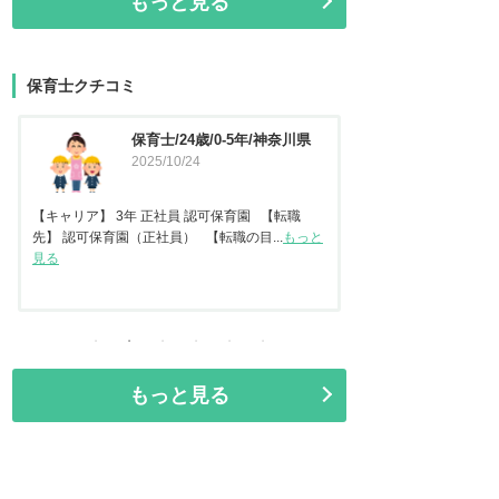
もっと見る
保育士クチコミ
保育士/45歳/20-25年/東京都
保育士
2025/09/11
県
2025
【キャリア】 認可保
任保育士として職員指導
【キャリア】22年 正社員 認可保育園2年 認定こ
見る
ども園 【転職先】保育園（認可...
もっと見る
もっと見る