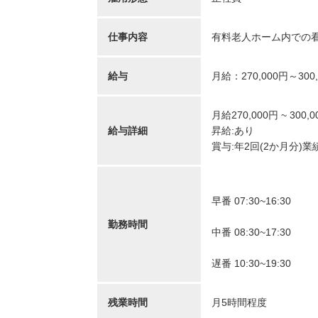
リカバリーインターナシ
T-
ョナル株式会社 訪問看護
訪問
仕事内容
有料老人ホーム内での
ステーション リカバリ
のは
ー 池尻大橋事務所
千葉
給与
月給：270,000円～300
東京都世田谷区世田谷区
青塚
池尻3-3-1キドビル5階
車通勤OK
年間休日12
...
月給270,000円 ~ 3
未経験OK
復職・ブランク可
住宅手当あり
産休・育休取得実績あり
給与詳細
昇給:あり
月給：320,600円～369,000円
給与
月給：110,
給与
賞与:年2回(2か月分)
正看護師
職種
正看護師
職種
早番 07:30~16:30
勤務時間
中番 08:30~17:30
遅番 10:30~19:30
正看護師/39歳/16-20年/東京
正看護
都
葉県
2025/10/20
2022/
残業時間
月5時間程度