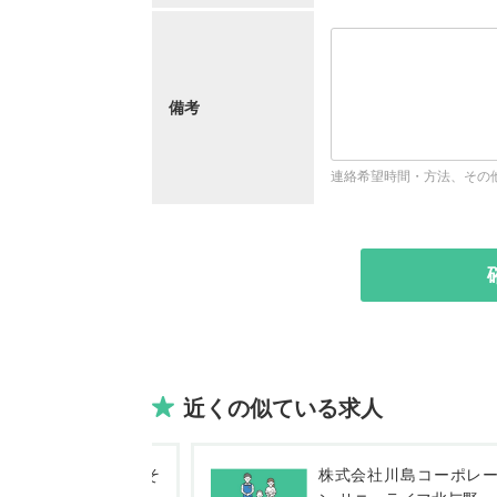
備考
連絡希望時間・方法、その
近くの似ている求人
社川島コーポレーショ
株式会社川島コーポレ