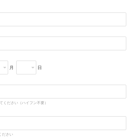
月
日
してください（ハイフン不要）
ください