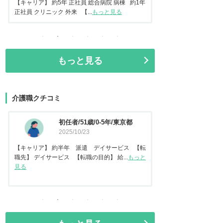
常勤 地域包括ケア病棟 【転...
もっと見る
正社員 美容クリニック 
もっと見る
介護職クチコミ
資格なし/20歳/0-5年/東京都
介護福
2025/10/14
都
2025
【キャリア】 約2年 正社員 倉庫内作業 【転
【キャリア】 約7年
職先】 特別養護老人ホーム 【転職の目...
もっと
【転職先】 有料老人ホ
見る
る