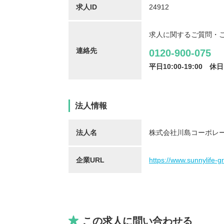
求人ID
24912
求人に関するご質問・
連絡先
0120-900-075
保育士/33歳/0-5年/東京都
保育士
平日10:00-19:00
休日
2025/05/08
2025/
法人情報
【キャリア】12年 正社員 認可保育園 【転職
【キャリア】 3年 正社
先】認可保育園（正社員） 【転職の...
もっと見
認可保育園 【転職先】 
る
法人名
株式会社川島コーポレ
企業URL
https://www.sunnylife-gr
この求人に問い合わせる