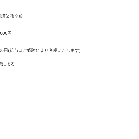
イノベーション合同会社
株式会社ツクイ ツクイ 津
看護ステーションな
久井浜グループホーム
看護業務全般
 松戸サテライト
神奈川県横須賀市津久井2-
県松戸市仲井町2-7-6
17-33
,000円
ビル101
...
駅チカ
車通勤OK
資格取得支援あり
0日以上
月給：221,900円～305,000円
給与
00,000円(給与はご経験により考慮いたします)
...
正看護師
職種
000円～
業績による
師/30歳/経験5-10年/千
正看護師/27歳/6-10年/神奈川
県
09/25
2026/07/30