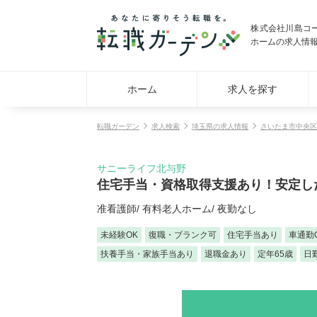
株式会社川島コ
ホームの求人情
ホーム
求人を探す
転職ガーデン
求人検索
埼玉県の求人情報
さいたま市中央区
サニーライフ北与野
住宅手当・資格取得支援あり！安定し
准看護師/ 有料老人ホーム/ 夜勤なし
未経験OK
復職・ブランク可
住宅手当あり
車通勤
扶養手当・家族手当あり
退職金あり
定年65歳
日