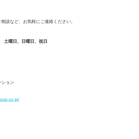
ご相談など、お気軽にご連絡ください。
/30歳/6-10年/東京都
保育士/24歳/0-5年/神奈川県
 土曜日、日曜日、祝日
11/04
2025/10/24
【キャリア】 3年 正社員 認可保育園 【転職
先】 認可保育園（正社員） 【転職の目...
もっと
員 認可保育園 6年 正社員
見る
認可保育...
もっと見る
ーション
oup.co.jp/