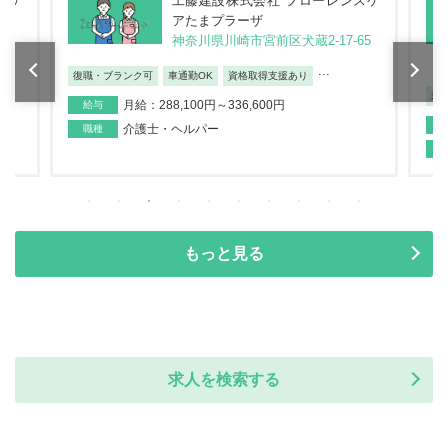
スケ
工藤建設株式会社 フローレンスケ
アたまプラーザ
-2
神奈川県川崎市宮前区犬蔵2-17-65
...
復職・ブランク可
車通勤OK
資格取得支援あり
未
月給：288,100円～336,600円
給与
介護士・ヘルパー
職種
もっと見る
求人を検索する