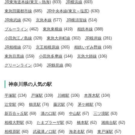
JR東海道本線(東京～熱海)
(833)
JR横浜線
(693)
東急田園都市線
(685)
JR中央本線(東京～塩尻)
(630)
JR南武線
(626)
京急本線
(577)
JR横須賀線
(514)
ブルーライン
(462)
東急東横線
(419)
相鉄本線
(388)
小田急江ノ島線
(328)
東急大井町線
(302)
JR根岸線
(281)
JR相模線
(271)
京王相模原線
(265)
相鉄いずみ野線
(168)
東急目黒線
(159)
小田急多摩線
(144)
京急大師線
(106)
グリーンライン
(104)
JR鶴見線
(86)
神奈川県の人気の駅
平塚駅
(134)
戸塚駅
(109)
川崎駅
(106)
本厚木駅
(104)
辻堂駅
(90)
鶴見駅
(74)
藤沢駅
(74)
茅ケ崎駅
(70)
新百合ヶ丘駅
(69)
溝の口駅
(68)
中山駅
(67)
三ツ境駅
(63)
相模大野駅
(63)
たまプラーザ駅
(62)
橋本駅
(62)
湘南台駅
(62)
相模原駅
(60)
武蔵溝ノ口駅
(58)
海老名駅
(58)
東戸塚駅
(57)