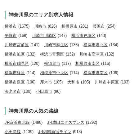
神奈川県のエリア別求人情報
横浜市
(1675)
川崎市
(826)
相模原市
(281)
藤沢市
(254)
平塚市
(169)
川崎市川崎区
(147)
横浜市戸塚区
(143)
川崎市宮前区
(141)
川崎市麻生区
(136)
横浜市港北区
(134)
横浜市旭区
(132)
横浜市青葉区
(132)
川崎市高津区
(132)
横浜市鶴見区
(120)
横須賀市
(117)
相模原市南区
(116)
横浜市緑区
(114)
相模原市中央区
(114)
横浜市港南区
(106)
横浜市泉区
(106)
厚木市
(105)
大和市
(105)
川崎市中原区
(103)
海老名市
(100)
小田原市
(96)
神奈川県の人気の路線
JR京浜東北線
(1498)
JR成田エクスプレス
(1292)
小田急線
(1139)
JR湘南新宿ライン
(918)