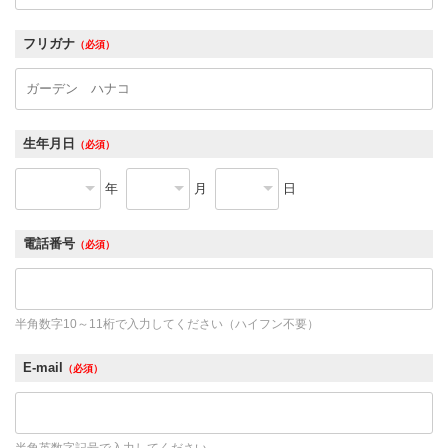
フリガナ
（必須）
生年月日
（必須）
年
月
日
電話番号
（必須）
半角数字10～11桁で入力してください（ハイフン不要）
E-mail
（必須）
半角英数字記号で入力してください