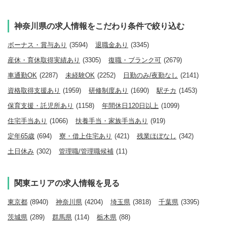
神奈川県の求人情報をこだわり条件で絞り込む
ボーナス・賞与あり
(3594)
退職金あり
(3345)
産休・育休取得実績あり
(3305)
復職・ブランク可
(2679)
車通勤OK
(2287)
未経験OK
(2252)
日勤のみ/夜勤なし
(2141)
資格取得支援あり
(1959)
研修制度あり
(1690)
駅チカ
(1453)
保育支援・託児所あり
(1158)
年間休日120日以上
(1099)
住宅手当あり
(1066)
扶養手当・家族手当あり
(919)
定年65歳
(694)
寮・借上住宅あり
(421)
残業ほぼなし
(342)
土日休み
(302)
管理職/管理職候補
(11)
関東エリアの求人情報を見る
東京都
(8940)
神奈川県
(4204)
埼玉県
(3818)
千葉県
(3395)
茨城県
(289)
群馬県
(114)
栃木県
(88)