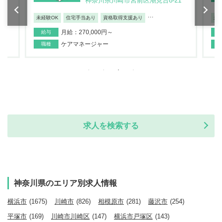
神奈川県川崎市宮前区潮見台8-21
...
未経験OK
住宅手当あり
資格取得支援あり
未
月給：270,000円～
給与
ケアマネージャー
職種
求人を検索する
神奈川県のエリア別求人情報
横浜市
(1675)
川崎市
(826)
相模原市
(281)
藤沢市
(254)
平塚市
(169)
川崎市川崎区
(147)
横浜市戸塚区
(143)