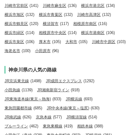
川崎市宮前区
(141)
川崎市麻生区
(136)
横浜市港北区
(134)
横浜市旭区
(132)
横浜市青葉区
(132)
川崎市高津区
(132)
横浜市鶴見区
(120)
横須賀市
(117)
相模原市南区
(116)
横浜市緑区
(114)
相模原市中央区
(114)
横浜市港南区
(106)
横浜市泉区
(106)
厚木市
(105)
大和市
(105)
川崎市中原区
(103)
海老名市
(100)
小田原市
(96)
神奈川県の人気の路線
JR京浜東北線
(1498)
JR成田エクスプレス
(1292)
小田急線
(1139)
JR湘南新宿ライン
(918)
JR東海道本線(東京～熱海)
(833)
JR横浜線
(693)
東急田園都市線
(685)
JR中央本線(東京～塩尻)
(630)
JR南武線
(626)
京急本線
(577)
JR横須賀線
(514)
ブルーライン
(462)
東急東横線
(419)
相鉄本線
(388)