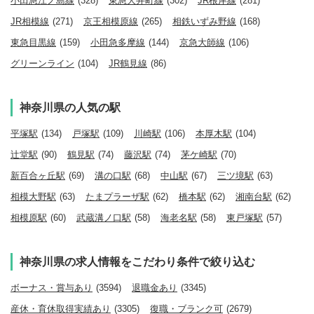
小田急江ノ島線
(328)
東急大井町線
(302)
JR根岸線
(281)
JR相模線
(271)
京王相模原線
(265)
相鉄いずみ野線
(168)
東急目黒線
(159)
小田急多摩線
(144)
京急大師線
(106)
グリーンライン
(104)
JR鶴見線
(86)
神奈川県の人気の駅
平塚駅
(134)
戸塚駅
(109)
川崎駅
(106)
本厚木駅
(104)
辻堂駅
(90)
鶴見駅
(74)
藤沢駅
(74)
茅ケ崎駅
(70)
新百合ヶ丘駅
(69)
溝の口駅
(68)
中山駅
(67)
三ツ境駅
(63)
相模大野駅
(63)
たまプラーザ駅
(62)
橋本駅
(62)
湘南台駅
(62)
相模原駅
(60)
武蔵溝ノ口駅
(58)
海老名駅
(58)
東戸塚駅
(57)
神奈川県の求人情報をこだわり条件で絞り込む
ボーナス・賞与あり
(3594)
退職金あり
(3345)
産休・育休取得実績あり
(3305)
復職・ブランク可
(2679)