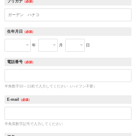
フリガナ
（必須）
生年月日
（必須）
年
月
日
電話番号
（必須）
半角数字10～11桁で入力してください（ハイフン不要）
E-mail
（必須）
半角英数字記号で入力してください