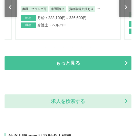
...
復職・ブランク可
車通勤OK
資格取得支援あり
未
月給：288,100円～336,600円
給与
介護士・ヘルパー
職種
もっと見る
求人を検索する