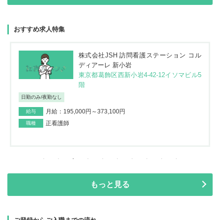
おすすめ求人特集
株式会社JSH 訪問看護ステーション コル
ディアーレ 新小岩
東京都葛飾区西新小岩4-42-12イソマビル5
階
日勤のみ/夜勤なし
月給：195,000円～373,100円
給与
正看護師
職種
もっと見る