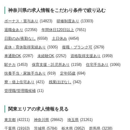
神奈川県の求人情報をこだわり条件で絞り込む
ボーナス・賞与あり
(14823)
研修制度あり
(13303)
退職金あり
(12356)
年間休日120日以上
(7651)
日勤のみ/夜勤なし
(6558)
土日休み
(4454)
産休・育休取得実績あり
(3305)
復職・ブランク可
(2679)
車通勤OK
(2287)
未経験OK
(2252)
資格取得支援あり
(1959)
駅チカ
(1453)
保育支援・託児所あり
(1158)
住宅手当あり
(1066)
扶養手当・家族手当あり
(919)
定年65歳
(694)
寮・借上住宅あり
(421)
残業ほぼなし
(342)
管理職/管理職候補
(11)
関東エリアの求人情報を見る
東京都
(42211)
神奈川県
(28662)
埼玉県
(21261)
千葉県
(19163)
茨城県
(5784)
栃木県
(3952)
群馬県
(3238)