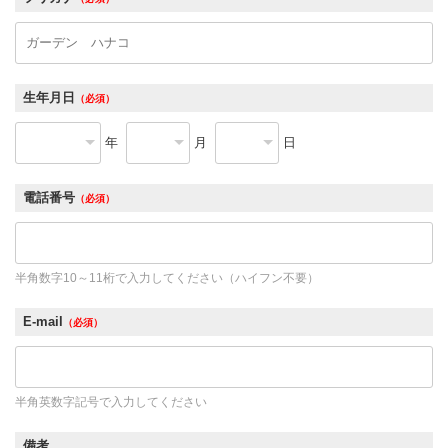
生年月日
（必須）
年
月
日
電話番号
（必須）
半角数字10～11桁で入力してください（ハイフン不要）
E-mail
（必須）
半角英数字記号で入力してください
備考