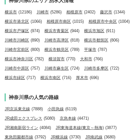
神奈川県のエリア別求人情報
横浜市
(12186)
川崎市
(5286)
相模原市
(2402)
藤沢市
(1344)
横浜市港北区
(1066)
相模原市南区
(1015)
相模原市中央区
(1004)
横浜市戸塚区
(974)
横浜市青葉区
(944)
横浜市旭区
(911)
川崎市川崎区
(890)
川崎市高津区
(818)
横浜市都筑区
(806)
川崎市宮前区
(800)
横浜市鶴見区
(789)
平塚市
(787)
横浜市神奈川区
(782)
横須賀市
(770)
大和市
(766)
川崎市中原区
(757)
川崎市麻生区
(724)
川崎市多摩区
(722)
横浜市緑区
(717)
横浜市南区
(716)
厚木市
(696)
神奈川県の人気の路線
JR京浜東北線
(7888)
小田急線
(6119)
JR成田エクスプレス
(5080)
京急本線
(4471)
JR湘南新宿ライン
(4084)
JR東海道本線(東京～熱海)
(3877)
東急田園都市線
(3792)
JR横浜線
(3730)
JR南武線
(3680)