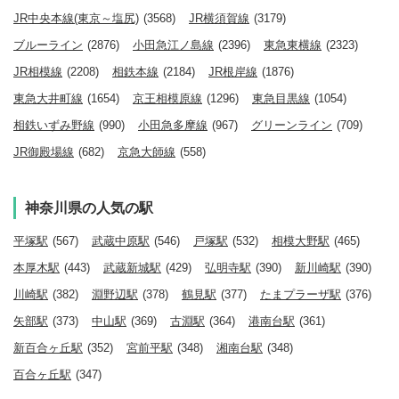
JR中央本線(東京～塩尻)
(3568)
JR横須賀線
(3179)
ブルーライン
(2876)
小田急江ノ島線
(2396)
東急東横線
(2323)
JR相模線
(2208)
相鉄本線
(2184)
JR根岸線
(1876)
東急大井町線
(1654)
京王相模原線
(1296)
東急目黒線
(1054)
相鉄いずみ野線
(990)
小田急多摩線
(967)
グリーンライン
(709)
JR御殿場線
(682)
京急大師線
(558)
神奈川県の人気の駅
平塚駅
(567)
武蔵中原駅
(546)
戸塚駅
(532)
相模大野駅
(465)
本厚木駅
(443)
武蔵新城駅
(429)
弘明寺駅
(390)
新川崎駅
(390)
川崎駅
(382)
淵野辺駅
(378)
鶴見駅
(377)
たまプラーザ駅
(376)
矢部駅
(373)
中山駅
(369)
古淵駅
(364)
港南台駅
(361)
新百合ヶ丘駅
(352)
宮前平駅
(348)
湘南台駅
(348)
百合ヶ丘駅
(347)