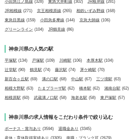
小田急江ノ島線
(328)
東急大井町線
(302)
JR根岸線
(281)
JR相模線
(271)
京王相模原線
(265)
相鉄いずみ野線
(168)
東急目黒線
(159)
小田急多摩線
(144)
京急大師線
(106)
グリーンライン
(104)
JR鶴見線
(86)
神奈川県の人気の駅
平塚駅
(134)
戸塚駅
(109)
川崎駅
(106)
本厚木駅
(104)
辻堂駅
(90)
鶴見駅
(74)
藤沢駅
(74)
茅ケ崎駅
(70)
新百合ヶ丘駅
(69)
溝の口駅
(68)
中山駅
(67)
三ツ境駅
(63)
相模大野駅
(63)
たまプラーザ駅
(62)
橋本駅
(62)
湘南台駅
(62)
相模原駅
(60)
武蔵溝ノ口駅
(58)
海老名駅
(58)
東戸塚駅
(57)
神奈川県の求人情報をこだわり条件で絞り込む
ボーナス・賞与あり
(3594)
退職金あり
(3345)
産休・育休取得実績あり
(3305)
復職・ブランク可
(2679)