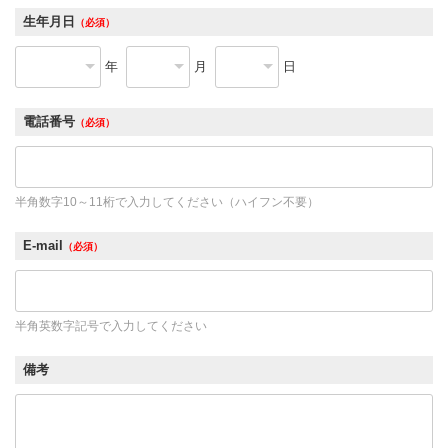
生年月日
（必須）
年
月
日
電話番号
（必須）
半角数字10～11桁で入力してください（ハイフン不要）
E-mail
（必須）
半角英数字記号で入力してください
備考