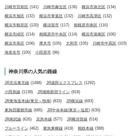
川崎市宮前区
(141)
川崎市麻生区
(136)
横浜市港北区
(134)
横浜市旭区
(132)
横浜市青葉区
(132)
川崎市高津区
(132)
横浜市鶴見区
(120)
横須賀市
(117)
相模原市南区
(116)
横浜市緑区
(114)
相模原市中央区
(114)
横浜市港南区
(106)
横浜市泉区
(106)
厚木市
(105)
大和市
(105)
川崎市中原区
(103)
海老名市
(100)
小田原市
(96)
神奈川県の人気の路線
JR京浜東北線
(1498)
JR成田エクスプレス
(1292)
小田急線
(1139)
JR湘南新宿ライン
(918)
JR東海道本線(東京～熱海)
(833)
JR横浜線
(693)
東急田園都市線
(685)
JR中央本線(東京～塩尻)
(630)
JR南武線
(626)
京急本線
(577)
JR横須賀線
(514)
ブルーライン
(462)
東急東横線
(419)
相鉄本線
(388)