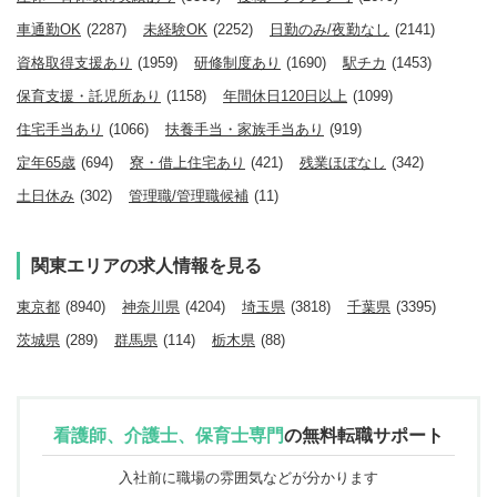
車通勤OK
(2287)
未経験OK
(2252)
日勤のみ/夜勤なし
(2141)
資格取得支援あり
(1959)
研修制度あり
(1690)
駅チカ
(1453)
保育支援・託児所あり
(1158)
年間休日120日以上
(1099)
住宅手当あり
(1066)
扶養手当・家族手当あり
(919)
定年65歳
(694)
寮・借上住宅あり
(421)
残業ほぼなし
(342)
土日休み
(302)
管理職/管理職候補
(11)
関東エリアの求人情報を見る
東京都
(8940)
神奈川県
(4204)
埼玉県
(3818)
千葉県
(3395)
茨城県
(289)
群馬県
(114)
栃木県
(88)
看護師、介護士、保育士専門
の
無料転職サポート
入社前に職場の雰囲気などが分かります