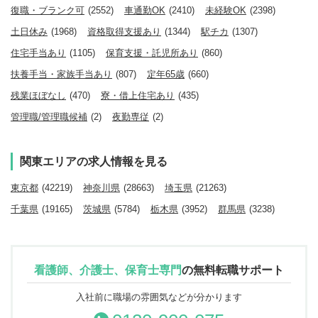
復職・ブランク可
(2552)
車通勤OK
(2410)
未経験OK
(2398)
土日休み
(1968)
資格取得支援あり
(1344)
駅チカ
(1307)
住宅手当あり
(1105)
保育支援・託児所あり
(860)
扶養手当・家族手当あり
(807)
定年65歳
(660)
残業ほぼなし
(470)
寮・借上住宅あり
(435)
管理職/管理職候補
(2)
夜勤専従
(2)
関東エリアの求人情報を見る
東京都
(42219)
神奈川県
(28663)
埼玉県
(21263)
千葉県
(19165)
茨城県
(5784)
栃木県
(3952)
群馬県
(3238)
看護師、介護士、保育士専門
の
無料転職サポート
入社前に職場の雰囲気などが分かります