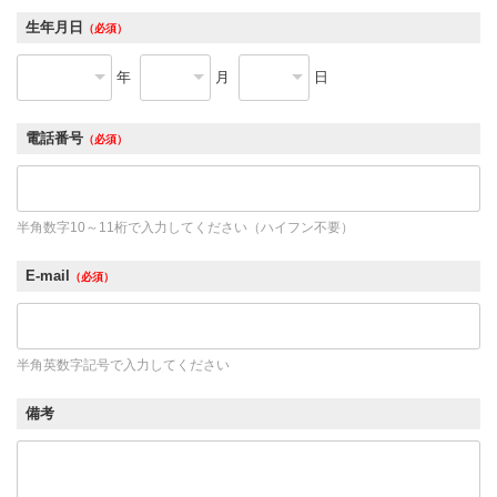
生年月日
（必須）
年
月
日
電話番号
（必須）
半角数字10～11桁で入力してください（ハイフン不要）
E-mail
（必須）
半角英数字記号で入力してください
備考