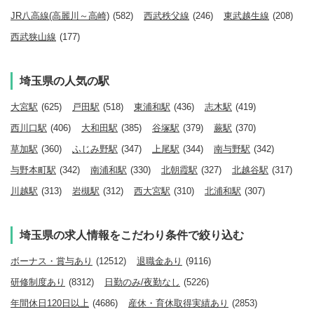
JR八高線(高麗川～高崎)
(582)
西武秩父線
(246)
東武越生線
(208)
西武狭山線
(177)
埼玉県の人気の駅
大宮駅
(625)
戸田駅
(518)
東浦和駅
(436)
志木駅
(419)
西川口駅
(406)
大和田駅
(385)
谷塚駅
(379)
蕨駅
(370)
草加駅
(360)
ふじみ野駅
(347)
上尾駅
(344)
南与野駅
(342)
与野本町駅
(342)
南浦和駅
(330)
北朝霞駅
(327)
北越谷駅
(317)
川越駅
(313)
岩槻駅
(312)
西大宮駅
(310)
北浦和駅
(307)
埼玉県の求人情報をこだわり条件で絞り込む
ボーナス・賞与あり
(12512)
退職金あり
(9116)
研修制度あり
(8312)
日勤のみ/夜勤なし
(5226)
年間休日120日以上
(4686)
産休・育休取得実績あり
(2853)