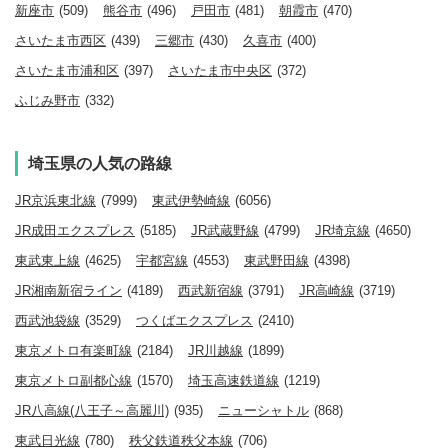
新座市
(509)
熊谷市
(496)
戸田市
(481)
朝霞市
(470)
さいたま市西区
(439)
三郷市
(430)
久喜市
(400)
さいたま市浦和区
(397)
さいたま市中央区
(372)
ふじみ野市
(332)
埼玉県の人気の路線
JR京浜東北線
(7999)
東武伊勢崎線
(6056)
JR成田エクスプレス
(5185)
JR武蔵野線
(4799)
JR埼京線
(4650)
東武東上線
(4625)
宇都宮線
(4553)
東武野田線
(4398)
JR湘南新宿ライン
(4189)
西武新宿線
(3791)
JR高崎線
(3719)
西武池袋線
(3529)
つくばエクスプレス
(2410)
東京メトロ有楽町線
(2184)
JR川越線
(1899)
東京メトロ副都心線
(1570)
埼玉高速鉄道線
(1219)
JR八高線(八王子～高麗川)
(935)
ニューシャトル
(868)
東武日光線
(780)
秩父鉄道秩父本線
(706)