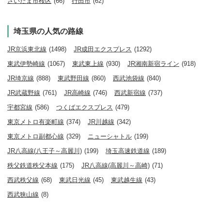
さいたま市桜区
(66)
行田市
(62)
埼玉県の人気の路線
JR京浜東北線
(1498)
JR成田エクスプレス
(1292)
東武伊勢崎線
(1067)
東武東上線
(930)
JR湘南新宿ライン
(918)
JR埼京線
(888)
東武野田線
(860)
西武池袋線
(840)
JR武蔵野線
(761)
JR高崎線
(746)
西武新宿線
(737)
宇都宮線
(586)
つくばエクスプレス
(479)
東京メトロ有楽町線
(374)
JR川越線
(342)
東京メトロ副都心線
(329)
ニューシャトル
(199)
JR八高線(八王子～高麗川)
(199)
埼玉高速鉄道線
(189)
秩父鉄道秩父本線
(175)
JR八高線(高麗川～高崎)
(71)
西武秩父線
(68)
東武日光線
(45)
東武越生線
(43)
西武狭山線
(8)