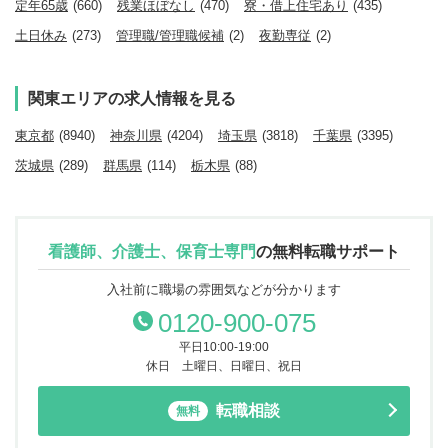
定年65歳
(660)
残業ほぼなし
(470)
寮・借上住宅あり
(435)
土日休み
(273)
管理職/管理職候補
(2)
夜勤専従
(2)
関東エリアの求人情報を見る
東京都
(8940)
神奈川県
(4204)
埼玉県
(3818)
千葉県
(3395)
茨城県
(289)
群馬県
(114)
栃木県
(88)
看護師、介護士、保育士専門
の
無料転職サポート
入社前に職場の雰囲気などが分かります
0120-900-075
平日10:00-19:00
休日 土曜日、日曜日、祝日
転職相談
無料