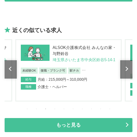
近くの似ている求人
 サ
ALSOK介護株式会社 みんなの家・
与野鈴谷
9-
埼玉県さいたま市中央区鈴谷5-14-1
...
未経験OK
復職・ブランク可
駅チカ
未
月給：215,000円～310,000円
給与
介護士・ヘルパー
職種
もっと見る