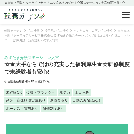
東京海上日動ベターライフサービス株式会社 みずたま介護ステーション大宮の正社員・介護士・ヘルパー・訪問介護・定期巡回の求人情報
転職ガーデン
求人検索
埼玉県の求人情報
さいたま市中央区の求人情報
東京海上
日動ベターライフサービス株式会社 みずたま介護ステーション大宮（正社員・介護士・ヘル
パー・訪問介護・定期巡回）の求人情報
みずたま介護ステーション大宮
☆★大手ならではの充実した福利厚生★☆研修制度
で未経験者も安心!
介護職/訪問介護/日勤のみ
未経験OK
復職・ブランク可
駅チカ
土日休み
産休・育休取得実績あり
退職金あり
日勤のみ/夜勤なし
ボーナス・賞与あり
研修制度あり