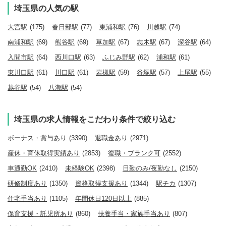
埼玉県の人気の駅
大宮駅
(175)
春日部駅
(77)
東浦和駅
(76)
川越駅
(74)
南浦和駅
(69)
熊谷駅
(69)
草加駅
(67)
志木駅
(67)
深谷駅
(64)
入間市駅
(64)
西川口駅
(63)
ふじみ野駅
(62)
浦和駅
(61)
東川口駅
(61)
川口駅
(61)
岩槻駅
(59)
谷塚駅
(57)
上尾駅
(55)
越谷駅
(54)
八潮駅
(54)
埼玉県の求人情報をこだわり条件で絞り込む
ボーナス・賞与あり
(3390)
退職金あり
(2971)
産休・育休取得実績あり
(2853)
復職・ブランク可
(2552)
車通勤OK
(2410)
未経験OK
(2398)
日勤のみ/夜勤なし
(2150)
研修制度あり
(1350)
資格取得支援あり
(1344)
駅チカ
(1307)
住宅手当あり
(1105)
年間休日120日以上
(885)
保育支援・託児所あり
(860)
扶養手当・家族手当あり
(807)