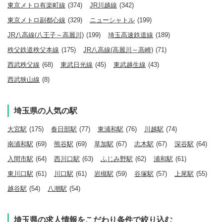
東京メトロ有楽町線
(374)
JR川越線
(342)
東京メトロ副都心線
(329)
ニューシャトル
(199)
JR八高線(八王子～高麗川)
(199)
埼玉高速鉄道線
(189)
秩父鉄道秩父本線
(175)
JR八高線(高麗川～高崎)
(71)
西武秩父線
(68)
東武日光線
(45)
東武越生線
(43)
西武狭山線
(8)
埼玉県の人気の駅
大宮駅
(175)
春日部駅
(77)
東浦和駅
(76)
川越駅
(74)
南浦和駅
(69)
熊谷駅
(69)
草加駅
(67)
志木駅
(67)
深谷駅
(64)
入間市駅
(64)
西川口駅
(63)
ふじみ野駅
(62)
浦和駅
(61)
東川口駅
(61)
川口駅
(61)
岩槻駅
(59)
谷塚駅
(57)
上尾駅
(55)
越谷駅
(54)
八潮駅
(54)
埼玉県の求人情報をこだわり条件で絞り込む