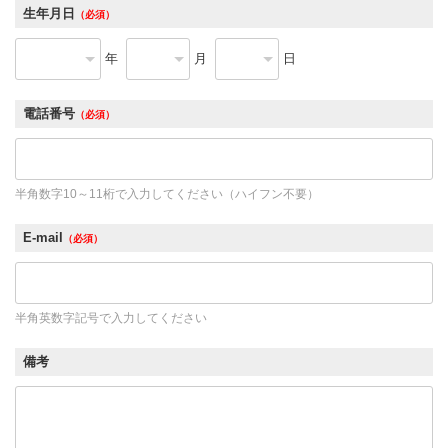
生年月日
（必須）
年
月
日
電話番号
（必須）
半角数字10～11桁で入力してください（ハイフン不要）
E-mail
（必須）
半角英数字記号で入力してください
備考