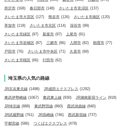
所沢市
(168)
春日部市
(148)
さいたま市見沼区
(137)
さいたま市大宮区
(127)
熊谷市
(126)
さいたま市南区
(120)
草加市
(118)
さいたま市北区
(114)
深谷市
(99)
さいたま市緑区
(97)
新座市
(97)
上尾市
(91)
さいたま市岩槻区
(87)
三郷市
(86)
入間市
(82)
朝霞市
(77)
戸田市
(76)
さいたま市中央区
(71)
久喜市
(68)
さいたま市桜区
(66)
行田市
(62)
埼玉県の人気の路線
JR京浜東北線
(1498)
JR成田エクスプレス
(1292)
東武伊勢崎線
(1067)
東武東上線
(930)
JR湘南新宿ライン
(918)
JR埼京線
(888)
東武野田線
(860)
西武池袋線
(840)
JR武蔵野線
(761)
JR高崎線
(746)
西武新宿線
(737)
宇都宮線
(586)
つくばエクスプレス
(479)