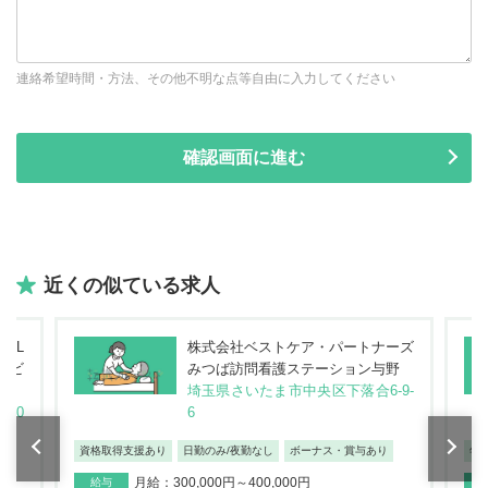
連絡希望時間・方法、その他不明な点等自由に入力してください
近くの似ている求人
G L
株式会社ベストケア・パートナーズ
リハビ
みつば訪問看護ステーション与野
埼玉県さいたま市中央区下落合6-9-
20
6
資格取得支援あり
日勤のみ/夜勤なし
ボーナス・賞与あり
年
月給：300,000円～400,000円
給与