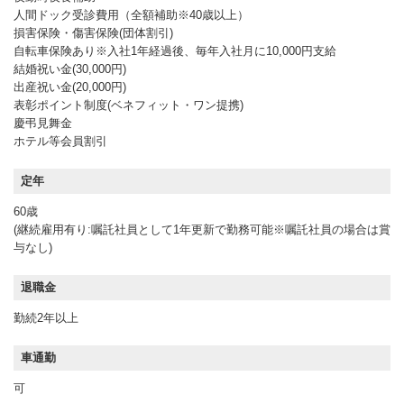
人間ドック受診費用（全額補助※40歳以上）
損害保険・傷害保険(団体割引)
自転車保険あり※入社1年経過後、毎年入社月に10,000円支給
結婚祝い金(30,000円)
出産祝い金(20,000円)
表彰ポイント制度(ベネフィット・ワン提携)
慶弔見舞金
ホテル等会員割引
定年
60歳
(継続雇用有り:嘱託社員として1年更新で勤務可能※嘱託社員の場合は賞
与なし)
退職金
勤続2年以上
車通勤
可