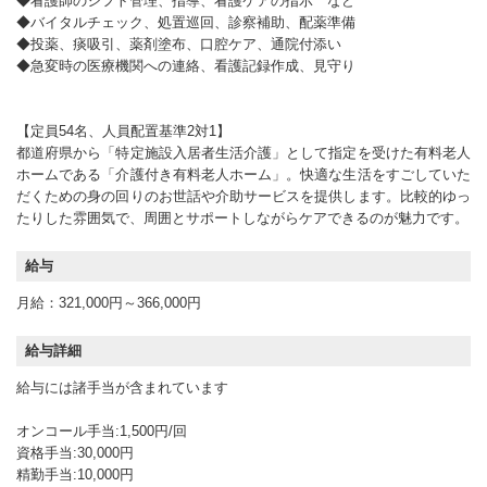
◆看護師のシフト管理、指導、看護ケアの指示 など
◆バイタルチェック、処置巡回、診察補助、配薬準備
◆投薬、痰吸引、薬剤塗布、口腔ケア、通院付添い
◆急変時の医療機関への連絡、看護記録作成、見守り
【定員54名、人員配置基準2対1】
都道府県から「特定施設入居者生活介護」として指定を受けた有料老人
ホームである「介護付き有料老人ホーム」。快適な生活をすごしていた
だくための身の回りのお世話や介助サービスを提供します。比較的ゆっ
たりした雰囲気で、周囲とサポートしながらケアできるのが魅力です。
給与
月給：321,000円～366,000円
給与詳細
給与には諸手当が含まれています
オンコール手当:1,500円/回
資格手当:30,000円
精勤手当:10,000円