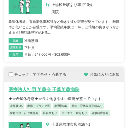
上総松丘駅より車で10分
病院
希望休考慮、有給消化率80%など働きやすい環境が整っています。 離職
率が低いことが自慢です。平均勤続年数は11年、と環境の良さがうかが
えます! 無料託児室がある...
准看護師
職種
正社員
雇用形態
月給：247,600円～302,600円
給与
チェックして問合せ・応募する
お気に入りに追加
医療法人社団 芙蓉会 千葉芙蓉病院
★☆希望休考慮★☆長く働きやすい環境が整っています。
未経験OK
復職・ブランク可
車通勤OK
産休・育休取得実績あり
保育支援・託児所あり
退職金あり
ボーナス・賞与あり
研修制度あり
千葉県君津市広岡297-1