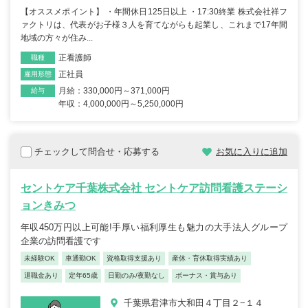
【オススメポイント】 ・年間休日125日以上 ・17:30終業 株式会社祥フ
ァクトリは、代表がお子様３人を育てながらも起業し、これまで17年間
地域の方々が住み...
正看護師
職種
正社員
雇用形態
月給：330,000円～371,000円
給与
年収：4,000,000円～5,250,000円
チェックして問合せ・応募する
お気に入りに追加
セントケア千葉株式会社 セントケア訪問看護ステーシ
ョンきみつ
年収450万円以上可能!手厚い福利厚生も魅力の大手法人グループ
企業の訪問看護です
未経験OK
車通勤OK
資格取得支援あり
産休・育休取得実績あり
退職金あり
定年65歳
日勤のみ/夜勤なし
ボーナス・賞与あり
千葉県君津市大和田４丁目２−１４