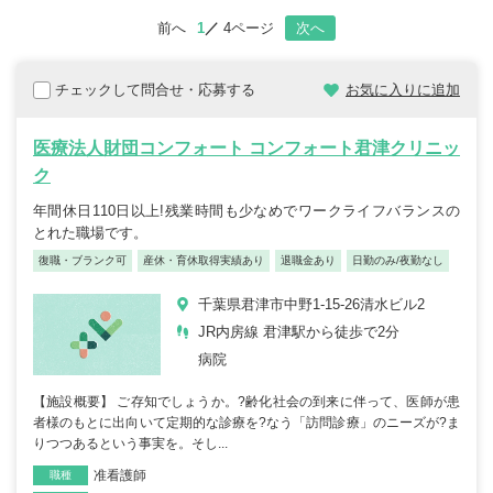
前へ
1
4ページ
次へ
チェックして問合せ・応募する
お気に入りに追加
医療法人財団コンフォート コンフォート君津クリニッ
ク
年間休日110日以上!残業時間も少なめでワークライフバランスの
とれた職場です。
復職・ブランク可
産休・育休取得実績あり
退職金あり
日勤のみ/夜勤なし
千葉県君津市中野1-15-26清水ビル2
JR内房線 君津駅から徒歩で2分
病院
【施設概要】 ご存知でしょうか。?齢化社会の到来に伴って、医師が患
者様のもとに出向いて定期的な診療を?なう「訪問診療」のニーズが?ま
りつつあるという事実を。そし...
准看護師
職種