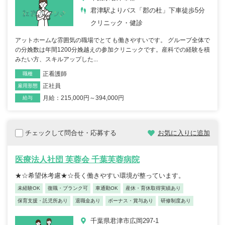
君津駅よりバス「郡の杜」下車徒歩5分
クリニック・健診
アットホームな雰囲気の職場でとても働きやすいです。 グループ全体で
の分娩数は年間1200分娩越えの参加クリニックです。産科での経験を積
みたい方、スキルアップした...
正看護師
職種
正社員
雇用形態
月給：215,000円～394,000円
給与
チェックして問合せ・応募する
お気に入りに追加
医療法人社団 芙蓉会 千葉芙蓉病院
★☆希望休考慮★☆長く働きやすい環境が整っています。
未経験OK
復職・ブランク可
車通勤OK
産休・育休取得実績あり
保育支援・託児所あり
退職金あり
ボーナス・賞与あり
研修制度あり
千葉県君津市広岡297-1