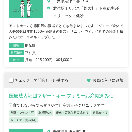
千葉県君津市郡1-5-4
君津駅よりバス「郡の杜」下車徒歩5分
クリニック・健診
アットホームな雰囲気の職場でとても働きやすいです。 グループ全体で
の分娩数は年間1200分娩越えの参加クリニックです。産科での経験を積
みたい方、スキルアップした...
助産師
職種
正社員
雇用形態
月給：215,000円～394,000円
給与
チェックして問合せ・応募する
お気に入りに追加
医療法人社団マザー・キー ファミール産院きみつ
子育てしながらでも働きやすい産婦人科クリニックです
復職・ブランク可
車通勤OK
産休・育休取得実績あり
退職金あり
ボーナス・賞与あり
千葉県君津市郡1-5-4