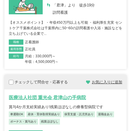
「君津」より 徒歩19分
訪問看護
【オススメポイント】 ・年収450万円以上も可能 ・福利厚生充実 セン
トケア千葉株式会社は千葉県内に50~60の訪問看護や入浴・施設などを
立ち上げている企業で...
正看護師
職種
正社員
雇用形態
月給：330,000円～
給与
年収：4,500,000円～
チェックして問合せ・応募する
お気に入りに追加
医療法人社団 重光会 君津山の手病院
賞与4か月支給実績あり!残業ほぼなしの療養型病院です
車通勤OK
産休・育休取得実績あり
保育支援・託児所あり
退職金あり
ボーナス・賞与あり
残業ほぼなし