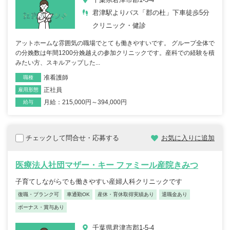
君津駅よりバス「郡の杜」下車徒歩5分
クリニック・健診
アットホームな雰囲気の職場でとても働きやすいです。 グループ全体で
の分娩数は年間1200分娩越えの参加クリニックです。産科での経験を積
みたい方、スキルアップした...
准看護師
職種
正社員
雇用形態
月給：215,000円～394,000円
給与
チェックして問合せ・応募する
お気に入りに追加
医療法人社団マザー・キー ファミール産院きみつ
子育てしながらでも働きやすい産婦人科クリニックです
復職・ブランク可
車通勤OK
産休・育休取得実績あり
退職金あり
ボーナス・賞与あり
千葉県君津市郡1-5-4