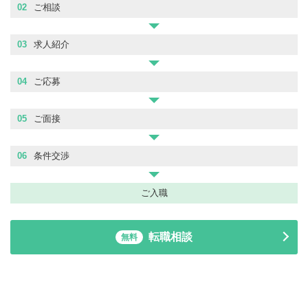
02
ご相談
03
求人紹介
04
ご応募
05
ご面接
06
条件交渉
ご入職
転職相談
無料