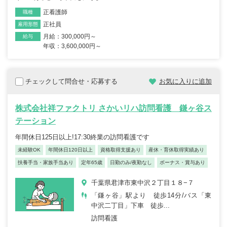
正看護師
職種
正社員
雇用形態
月給：300,000円～
給与
年収：3,600,000円～
チェックして問合せ・応募する
お気に入りに追加
株式会社祥ファクトリ さかいリハ訪問看護 鎌ヶ谷ス
テーション
年間休日125日以上!17:30終業の訪問看護です
未経験OK
年間休日120日以上
資格取得支援あり
産休・育休取得実績あり
扶養手当・家族手当あり
定年65歳
日勤のみ/夜勤なし
ボーナス・賞与あり
千葉県君津市東中沢２丁目１８−７
「鎌ヶ谷」駅より 徒歩14分/バス「東
中沢二丁目」下車 徒歩...
訪問看護