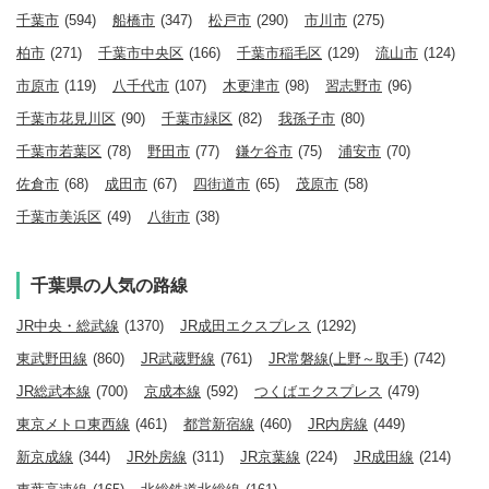
千葉市
(594)
船橋市
(347)
松戸市
(290)
市川市
(275)
柏市
(271)
千葉市中央区
(166)
千葉市稲毛区
(129)
流山市
(124)
市原市
(119)
八千代市
(107)
木更津市
(98)
習志野市
(96)
千葉市花見川区
(90)
千葉市緑区
(82)
我孫子市
(80)
千葉市若葉区
(78)
野田市
(77)
鎌ケ谷市
(75)
浦安市
(70)
佐倉市
(68)
成田市
(67)
四街道市
(65)
茂原市
(58)
千葉市美浜区
(49)
八街市
(38)
千葉県の人気の路線
JR中央・総武線
(1370)
JR成田エクスプレス
(1292)
東武野田線
(860)
JR武蔵野線
(761)
JR常磐線(上野～取手)
(742)
JR総武本線
(700)
京成本線
(592)
つくばエクスプレス
(479)
東京メトロ東西線
(461)
都営新宿線
(460)
JR内房線
(449)
新京成線
(344)
JR外房線
(311)
JR京葉線
(224)
JR成田線
(214)