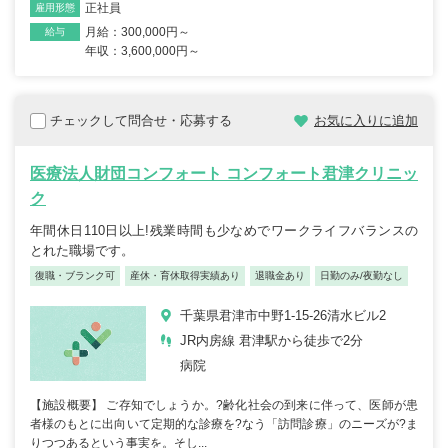
正社員
雇用形態
月給：300,000円～
給与
年収：3,600,000円～
チェックして問合せ・応募する
お気に入りに追加
医療法人財団コンフォート コンフォート君津クリニッ
ク
年間休日110日以上!残業時間も少なめでワークライフバランスの
とれた職場です。
復職・ブランク可
産休・育休取得実績あり
退職金あり
日勤のみ/夜勤なし
千葉県君津市中野1-15-26清水ビル2
JR内房線 君津駅から徒歩で2分
病院
【施設概要】 ご存知でしょうか。?齢化社会の到来に伴って、医師が患
者様のもとに出向いて定期的な診療を?なう「訪問診療」のニーズが?ま
りつつあるという事実を。そし...