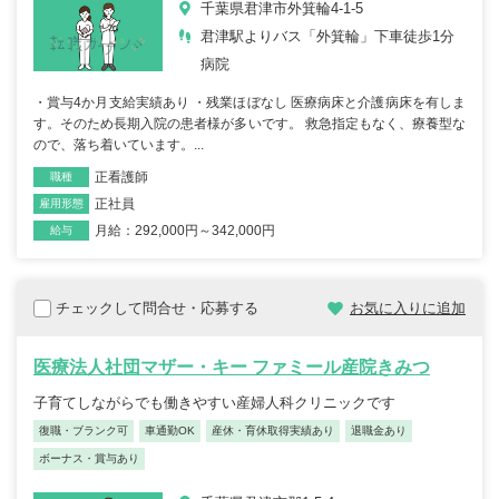
千葉県君津市外箕輪4-1-5
君津駅よりバス「外箕輪」下車徒歩1分
病院
・賞与4か月支給実績あり ・残業ほぼなし 医療病床と介護病床を有しま
す。そのため長期入院の患者様が多いです。 救急指定もなく、療養型な
ので、落ち着いています。...
正看護師
職種
正社員
雇用形態
月給：292,000円～342,000円
給与
チェックして問合せ・応募する
お気に入りに追加
医療法人社団マザー・キー ファミール産院きみつ
子育てしながらでも働きやすい産婦人科クリニックです
復職・ブランク可
車通勤OK
産休・育休取得実績あり
退職金あり
ボーナス・賞与あり