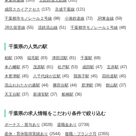
東葉高速線
(165)
北総鉄道北総線
(161)
成田スカイアクセス
(137)
京成千葉線
(121)
千葉都市モノレール２号線
(98)
小湊鉄道線
(72)
JR東金線
(59)
JR久留里線
(55)
流鉄流山線
(51)
千葉都市モノレール１号線
(48)
千葉県の人気の駅
柏駅
(109)
稲毛駅
(83)
津田沼駅
(81)
千葉駅
(68)
本八幡駅
(67)
茂原駅
(61)
松戸駅
(53)
成田駅
(47)
五井駅
(47)
木更津駅
(45)
八千代緑が丘駅
(45)
我孫子駅
(45)
四街道駅
(45)
流山おおたかの森駅
(44)
勝田台駅
(44)
君津駅
(38)
館山駅
(37)
天王台駅
(37)
新浦安駅
(37)
船橋駅
(36)
千葉県の求人情報をこだわり条件で絞り込む
ボーナス・賞与あり
(3028)
退職金あり
(2739)
産休・育休取得実績あり
(2544)
復職・ブランク可
(2355)