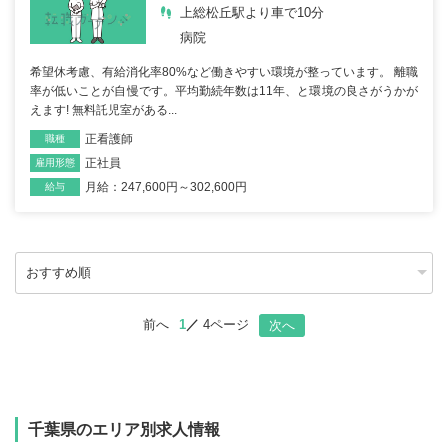
上総松丘駅より車で10分
病院
希望休考慮、有給消化率80%など働きやすい環境が整っています。 離職
率が低いことが自慢です。平均勤続年数は11年、と環境の良さがうかが
えます! 無料託児室がある...
正看護師
職種
正社員
雇用形態
月給：247,600円～302,600円
給与
前へ
1
4ページ
次へ
千葉県のエリア別求人情報