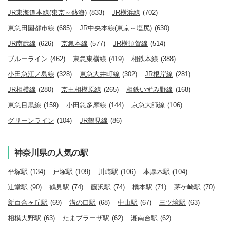
JR東海道本線(東京～熱海)
(833)
JR横浜線
(702)
東急田園都市線
(685)
JR中央本線(東京～塩尻)
(630)
JR南武線
(626)
京急本線
(577)
JR横須賀線
(514)
ブルーライン
(462)
東急東横線
(419)
相鉄本線
(388)
小田急江ノ島線
(328)
東急大井町線
(302)
JR根岸線
(281)
JR相模線
(280)
京王相模原線
(265)
相鉄いずみ野線
(168)
東急目黒線
(159)
小田急多摩線
(144)
京急大師線
(106)
グリーンライン
(104)
JR鶴見線
(86)
神奈川県の人気の駅
平塚駅
(134)
戸塚駅
(109)
川崎駅
(106)
本厚木駅
(104)
辻堂駅
(90)
鶴見駅
(74)
藤沢駅
(74)
橋本駅
(71)
茅ケ崎駅
(70)
新百合ヶ丘駅
(69)
溝の口駅
(68)
中山駅
(67)
三ツ境駅
(63)
相模大野駅
(63)
たまプラーザ駅
(62)
湘南台駅
(62)