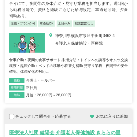
テイにて、夜間帯の身体介助・見守り業務を担当します。週1回か
ら勤務可能で、資格と経験に応じた給与設定。車通勤可能、夕食
補助あり。
復職・ブランク可
車通勤OK
土日休み
残業ほぼなし
神奈川県横浜市泉区中田町3462-4
介護老人保健施設・医療院
食事介助：夜間の食事サポート 排泄介助：トイレへの誘導やオムツ交換
就寝・起床介助：ベッドの移動や着替え補助 見守り業務：夜間帯の安全
確認、体調変化の対応...
介護士・ヘルパー
職種
正社員
雇用形態
月給：26,000円～28,000円
給与
チェックして問合せ・応募する
お気に入りに追加
医療法人社団 健陽会 介護老人保健施設 きららの里