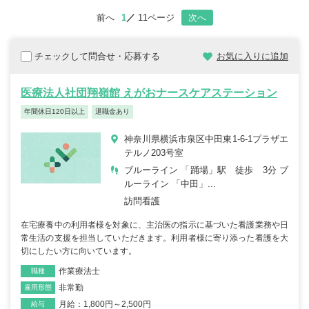
前へ
1
11ページ
次へ
チェックして問合せ・応募する
お気に入りに追加
医療法人社団翔嶺館 えがおナースケアステーション
年間休日120日以上
退職金あり
神奈川県横浜市泉区中田東1-6-1プラザエ
テルノ203号室
ブルーライン 「踊場」駅 徒歩 3分 ブ
ルーライン 「中田」...
訪問看護
在宅療養中の利用者様を対象に、主治医の指示に基づいた看護業務や日
常生活の支援を担当していただきます。利用者様に寄り添った看護を大
切にしたい方に向いています。
作業療法士
職種
非常勤
雇用形態
月給：1,800円～2,500円
給与