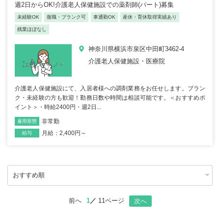
週2日からOK!介護老人保健施設での薬剤師(パート)募集
未経験OK
復職・ブランク可
車通勤OK
産休・育休取得実績あり
残業ほぼなし
神奈川県横浜市泉区中田町3462-4
介護老人保健施設・医療院
介護老人保健施設にて、入居者様への調剤業務をお任せします。ブラン
ク・未経験の方も歓迎！勤務日数や時間は相談可能です。＜おすすめポ
イント＞・時給2400円・週2日...
非常勤
雇用形態
職種
月給：2,400円～
給与
前へ
1
11ページ
次へ