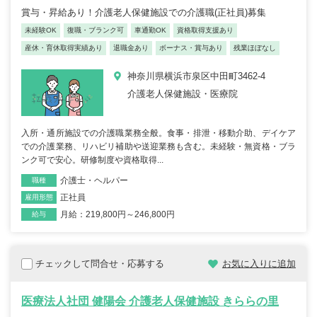
賞与・昇給あり！介護老人保健施設での介護職(正社員)募集
未経験OK
復職・ブランク可
車通勤OK
資格取得支援あり
産休・育休取得実績あり
退職金あり
ボーナス・賞与あり
残業ほぼなし
神奈川県横浜市泉区中田町3462-4
介護老人保健施設・医療院
入所・通所施設での介護職業務全般。食事・排泄・移動介助、デイケア
での介護業務、リハビリ補助や送迎業務も含む。未経験・無資格・ブラ
ンク可で安心。研修制度や資格取得...
介護士・ヘルパー
職種
正社員
雇用形態
月給：219,800円～246,800円
給与
チェックして問合せ・応募する
お気に入りに追加
医療法人社団 健陽会 介護老人保健施設 きららの里