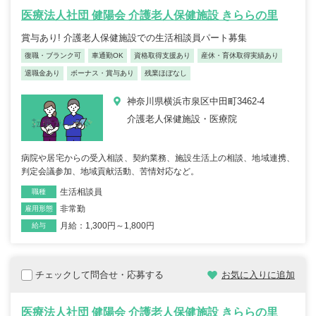
医療法人社団 健陽会 介護老人保健施設 きららの里
賞与あり! 介護老人保健施設での生活相談員パート募集
復職・ブランク可
車通勤OK
資格取得支援あり
産休・育休取得実績あり
退職金あり
ボーナス・賞与あり
残業ほぼなし
神奈川県横浜市泉区中田町3462-4
介護老人保健施設・医療院
病院や居宅からの受入相談、契約業務、施設生活上の相談、地域連携、
判定会議参加、地域貢献活動、苦情対応など。
生活相談員
職種
非常勤
雇用形態
月給：1,300円～1,800円
給与
チェックして問合せ・応募する
お気に入りに追加
医療法人社団 健陽会 介護老人保健施設 きららの里