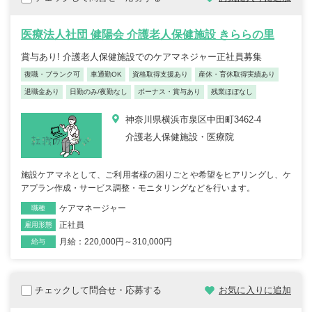
医療法人社団 健陽会 介護老人保健施設 きららの里
賞与あり! 介護老人保健施設でのケアマネジャー正社員募集
復職・ブランク可
車通勤OK
資格取得支援あり
産休・育休取得実績あり
退職金あり
日勤のみ/夜勤なし
ボーナス・賞与あり
残業ほぼなし
神奈川県横浜市泉区中田町3462-4
介護老人保健施設・医療院
施設ケアマネとして、ご利用者様の困りごとや希望をヒアリングし、ケ
アプラン作成・サービス調整・モニタリングなどを行います。
ケアマネージャー
職種
正社員
雇用形態
月給：220,000円～310,000円
給与
チェックして問合せ・応募する
お気に入りに追加