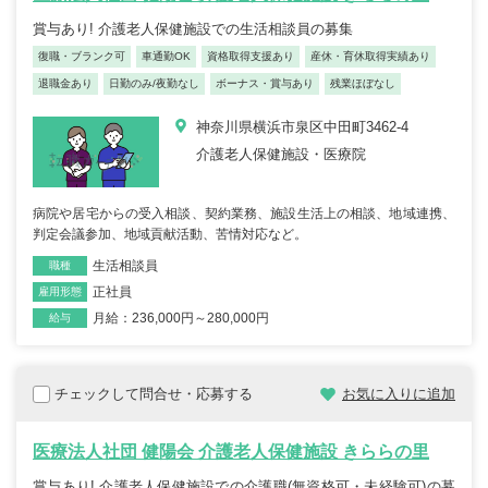
賞与あり! 介護老人保健施設での生活相談員の募集
復職・ブランク可
車通勤OK
資格取得支援あり
産休・育休取得実績あり
退職金あり
日勤のみ/夜勤なし
ボーナス・賞与あり
残業ほぼなし
神奈川県横浜市泉区中田町3462-4
介護老人保健施設・医療院
病院や居宅からの受入相談、契約業務、施設生活上の相談、地域連携、
判定会議参加、地域貢献活動、苦情対応など。
生活相談員
職種
正社員
雇用形態
月給：236,000円～280,000円
給与
チェックして問合せ・応募する
お気に入りに追加
医療法人社団 健陽会 介護老人保健施設 きららの里
賞与あり! 介護老人保健施設での介護職(無資格可・未経験可)の募