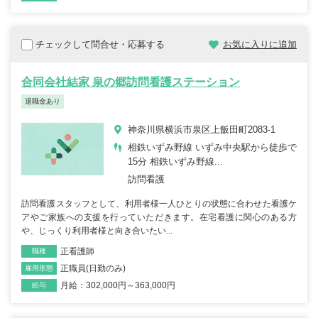
チェックして問合せ・応募する
お気に入りに追加
合同会社結家 泉の郷訪問看護ステーション
退職金あり
神奈川県横浜市泉区上飯田町2083-1
相鉄いずみ野線 いずみ中央駅から徒歩で
15分 相鉄いずみ野線...
訪問看護
訪問看護スタッフとして、利用者様一人ひとりの状態に合わせた看護ケ
アやご家族への支援を行っていただきます。在宅看護に関心のある方
や、じっくり利用者様と向き合いたい...
正看護師
職種
正職員(日勤のみ)
雇用形態
月給：302,000円～363,000円
給与