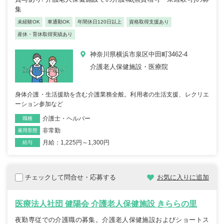
集
未経験OK
車通勤OK
年間休日120日以上
資格取得支援あり
産休・育休取得実績あり
神奈川県横浜市泉区中田町3462-4
介護老人保健施設・医療院
身体介護・生活援助を含む介護業務全般。利用者の生活支援、レクリエ
ーション参加など
介護士・ヘルパー
職種
非常勤
雇用形態
月給：1,225円～1,300円
給与
チェックして問合せ・応募する
お気に入りに追加
医療法人社団 健陽会 介護老人保健施設 きららの里
夜勤専従での介護職の募集。介護老人保健施設およびショートス