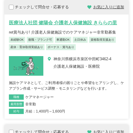
チェックして問合せ・応募する
お気に入りに追加
医療法人社団 健陽会 介護老人保健施設 きららの里
ret賞与あり! 介護老人保健施設でのケアマネジャー非常勤募集
未経験OK
復職・ブランク可
車通勤OK
土日休み
資格取得支援あり
産休・育休取得実績あり
ボーナス・賞与あり
神奈川県横浜市泉区中田町3462-4
介護老人保健施設・医療院
施設ケアマネとして、ご利用者様の困りごとや希望をヒアリングし、ケ
アプラン作成・サービス調整・モニタリングなどを行います。
ケアマネージャー
職種
非常勤
雇用形態
月給：1,400円～1,600円
給与
チェックして問合せ・応募する
お気に入りに追加