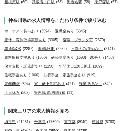
相模原駅
(60)
武蔵溝ノ口駅
(58)
海老名駅
(58)
東戸塚駅
(57)
神奈川県の求人情報をこだわり条件で絞り込む
ボーナス・賞与あり
(3594)
退職金あり
(3345)
産休・育休取得実績あり
(3305)
復職・ブランク可
(2679)
車通勤OK
(2287)
未経験OK
(2252)
日勤のみ/夜勤なし
(2141)
資格取得支援あり
(1959)
研修制度あり
(1690)
駅チカ
(1453)
保育支援・託児所あり
(1158)
年間休日120日以上
(1099)
住宅手当あり
(1066)
扶養手当・家族手当あり
(919)
定年65歳
(694)
寮・借上住宅あり
(421)
残業ほぼなし
(342)
土日休み
(302)
管理職/管理職候補
(11)
関東エリアの求人情報を見る
埼玉県
(21261)
千葉県
(17509)
東京都
(8940)
茨城県
(5783)
神奈川県
(4204)
栃木県
(3952)
群馬県
(3238)