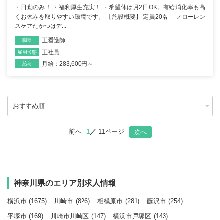
・日勤のみ！ ・福利厚生充実！ ・希望休は月2日OK。有給消化率も高
くお休みを取りやすい環境です。 【施設概要】 定員20名 フローレン
スケアたかつはデ...
正看護師
職種
正社員
雇用形態
月給：283,600円～
給与
前へ
1
11ページ
次へ
神奈川県のエリア別求人情報
横浜市
(1675)
川崎市
(826)
相模原市
(281)
藤沢市
(254)
平塚市
(169)
川崎市川崎区
(147)
横浜市戸塚区
(143)