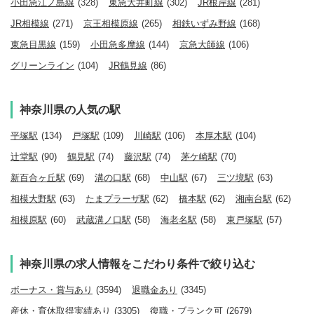
小田急江ノ島線
(328)
東急大井町線
(302)
JR根岸線
(281)
JR相模線
(271)
京王相模原線
(265)
相鉄いずみ野線
(168)
東急目黒線
(159)
小田急多摩線
(144)
京急大師線
(106)
グリーンライン
(104)
JR鶴見線
(86)
神奈川県の人気の駅
平塚駅
(134)
戸塚駅
(109)
川崎駅
(106)
本厚木駅
(104)
辻堂駅
(90)
鶴見駅
(74)
藤沢駅
(74)
茅ケ崎駅
(70)
新百合ヶ丘駅
(69)
溝の口駅
(68)
中山駅
(67)
三ツ境駅
(63)
相模大野駅
(63)
たまプラーザ駅
(62)
橋本駅
(62)
湘南台駅
(62)
相模原駅
(60)
武蔵溝ノ口駅
(58)
海老名駅
(58)
東戸塚駅
(57)
神奈川県の求人情報をこだわり条件で絞り込む
ボーナス・賞与あり
(3594)
退職金あり
(3345)
産休・育休取得実績あり
(3305)
復職・ブランク可
(2679)