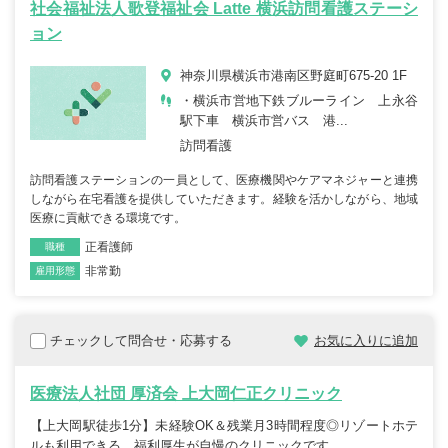
社会福祉法人歌登福祉会 Latte 横浜訪問看護ステーシ
ョン
神奈川県横浜市港南区野庭町675-20 1F
・横浜市営地下鉄ブルーライン 上永谷
駅下車 横浜市営バス 港...
訪問看護
訪問看護ステーションの一員として、医療機関やケアマネジャーと連携
しながら在宅看護を提供していただきます。経験を活かしながら、地域
医療に貢献できる環境です。
正看護師
職種
非常勤
雇用形態
チェックして問合せ・応募する
お気に入りに追加
医療法人社団 厚済会 上大岡仁正クリニック
【上大岡駅徒歩1分】未経験OK＆残業月3時間程度◎リゾートホテ
ルも利用できる、福利厚生が自慢のクリニックです