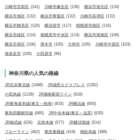
川崎市宮前区
(141)
川崎市麻生区
(136)
横浜市港北区
(134)
横浜市旭区
(132)
横浜市青葉区
(132)
川崎市高津区
(132)
横浜市鶴見区
(120)
横須賀市
(117)
相模原市南区
(116)
横浜市緑区
(114)
相模原市中央区
(114)
横浜市港南区
(106)
横浜市泉区
(106)
厚木市
(105)
大和市
(105)
川崎市中原区
(103)
海老名市
(100)
小田原市
(96)
神奈川県の人気の路線
JR京浜東北線
(1498)
JR成田エクスプレス
(1292)
小田急線
(1139)
JR湘南新宿ライン
(918)
JR東海道本線(東京～熱海)
(833)
JR横浜線
(693)
東急田園都市線
(685)
JR中央本線(東京～塩尻)
(630)
JR南武線
(626)
京急本線
(577)
JR横須賀線
(514)
ブルーライン
(462)
東急東横線
(419)
相鉄本線
(388)