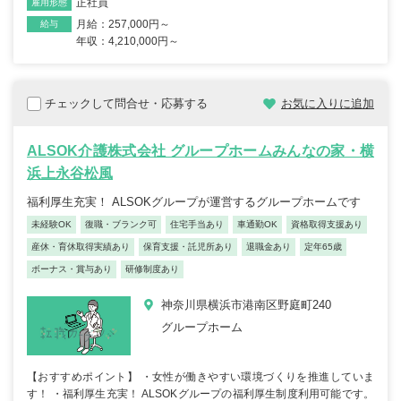
正社員
雇用形態
月給：257,000円～
給与
年収：4,210,000円～
チェックして問合せ・応募する
お気に入りに追加
ALSOK介護株式会社 グループホームみんなの家・横
浜上永谷松風
福利厚生充実！ ALSOKグループが運営するグループホームです
未経験OK
復職・ブランク可
住宅手当あり
車通勤OK
資格取得支援あり
産休・育休取得実績あり
保育支援・託児所あり
退職金あり
定年65歳
ボーナス・賞与あり
研修制度あり
神奈川県横浜市港南区野庭町240
グループホーム
【おすすめポイント】 ・女性が働きやすい環境づくりを推進していま
す！ ・福利厚生充実！ ALSOKグループの福利厚生制度利用可能です。