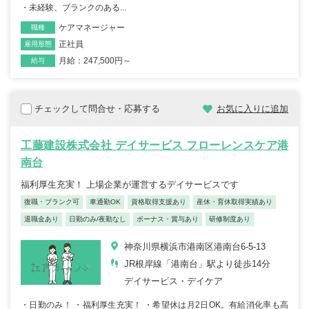
・未経験、ブランクのある...
ケアマネージャー
職種
正社員
雇用形態
月給：247,500円～
給与
チェックして問合せ・応募する
お気に入りに追加
工藤建設株式会社 デイサービス フローレンスケア港
南台
福利厚生充実！ 上場企業が運営するデイサービスです
復職・ブランク可
車通勤OK
資格取得支援あり
産休・育休取得実績あり
退職金あり
日勤のみ/夜勤なし
ボーナス・賞与あり
研修制度あり
神奈川県横浜市港南区港南台6‐5‐13
JR根岸線「港南台」駅より徒歩14分
デイサービス・デイケア
・日勤のみ！ ・福利厚生充実！ ・希望休は月2日OK。有給消化率も高