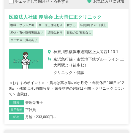
チェックして問合せ・応募する
お気に入りに追加
医療法人社団 厚済会 上大岡仁正クリニック
復職・ブランク可
寮・借上住宅あり
駅チカ
年間休日120日以上
産休・育休取得実績あり
退職金あり
日勤のみ/夜勤なし
ボーナス・賞与あり
神奈川県横浜市港南区上大岡西1-10-1
京浜急行線・市営地下鉄ブルーライン 上
大岡駅より徒歩1分
クリニック・健診
＜おすすめポイント＞ ・賞与は高水準の4か月分 ・年間休日108日or12
0日 ・残業は月5時間程度 ・栄養指導の経験は不問 ＜クリニックについ
て＞ 当院は、...
管理栄養士
職種
正社員
雇用形態
月給：233,000円～
給与