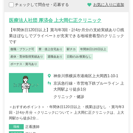
チェックして問合せ・応募する
お気に入りに追加
医療法人社団 厚済会 上大岡仁正クリニック
【年間休日120日以上】賞与年3回・計4か月分の支給実績あり◎残
業ほぼなしでプライベートが充実できる地域密着型のクリニック
です
復職・ブランク可
寮・借上住宅あり
駅チカ
年間休日120日以上
産休・育休取得実績あり
退職金あり
日勤のみ/夜勤なし
ボーナス・賞与あり
神奈川県横浜市港南区上大岡西1-10-1
京浜急行線・市営地下鉄ブルーライン 上
大岡駅より徒歩1分
クリニック・健診
＜おすすめポイント＞ ・年間休日120日以上 ・残業ほぼなし ・賞与年3
回・計4か月分 ＜クリニックについて＞ 上大岡仁正クリニックは、上大
岡駅から徒歩2分...
正看護師
職種