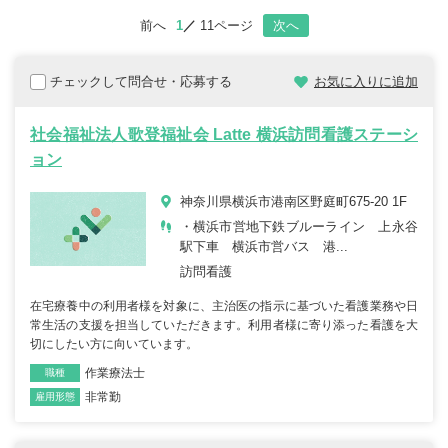
前へ
1
11ページ
次へ
チェックして問合せ・応募する
お気に入りに追加
社会福祉法人歌登福祉会 Latte 横浜訪問看護ステーシ
ョン
神奈川県横浜市港南区野庭町675-20 1F
・横浜市営地下鉄ブルーライン 上永谷
駅下車 横浜市営バス 港...
訪問看護
在宅療養中の利用者様を対象に、主治医の指示に基づいた看護業務や日
常生活の支援を担当していただきます。利用者様に寄り添った看護を大
切にしたい方に向いています。
作業療法士
職種
非常勤
雇用形態