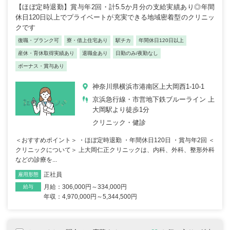
【ほぼ定時退勤】賞与年2回・計5.5か月分の支給実績あり◎年間
休日120日以上でプライベートが充実できる地域密着型のクリニッ
クです
復職・ブランク可
寮・借上住宅あり
駅チカ
年間休日120日以上
産休・育休取得実績あり
退職金あり
日勤のみ/夜勤なし
ボーナス・賞与あり
神奈川県横浜市港南区上大岡西1-10-1
京浜急行線・市営地下鉄ブルーライン 上
大岡駅より徒歩1分
クリニック・健診
＜おすすめポイント＞ ・ほぼ定時退勤 ・年間休日120日 ・賞与年2回 ＜
クリニックについて＞ 上大岡仁正クリニックは、内科、外科、整形外科
などの診療を...
正社員
雇用形態
職種
月給：306,000円～334,000円
給与
年収：4,970,000円～5,344,500円