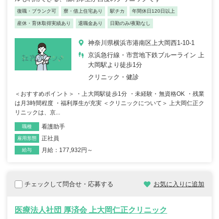
復職・ブランク可
寮・借上住宅あり
駅チカ
年間休日120日以上
産休・育休取得実績あり
退職金あり
日勤のみ/夜勤なし
神奈川県横浜市港南区上大岡西1-10-1
京浜急行線・市営地下鉄ブルーライン 上
大岡駅より徒歩1分
クリニック・健診
＜おすすめポイント＞ ・上大岡駅徒歩1分 ・未経験・無資格OK ・残業
は月3時間程度 ・福利厚生が充実 ＜クリニックについて＞ 上大岡仁正ク
リニックは、京...
看護助手
職種
正社員
雇用形態
月給：177,932円～
給与
チェックして問合せ・応募する
お気に入りに追加
医療法人社団 厚済会 上大岡仁正クリニック