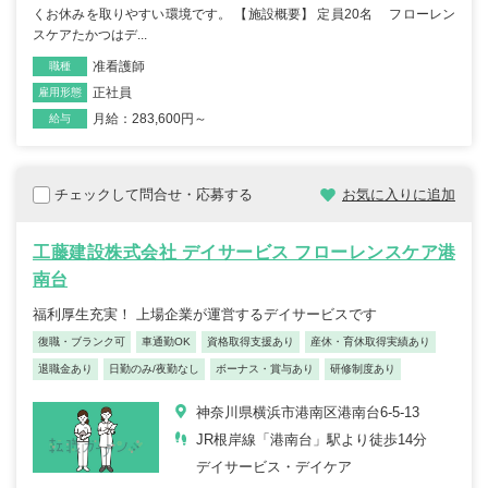
くお休みを取りやすい環境です。 【施設概要】 定員20名 フローレン
スケアたかつはデ...
准看護師
職種
正社員
雇用形態
月給：283,600円～
給与
チェックして問合せ・応募する
お気に入りに追加
工藤建設株式会社 デイサービス フローレンスケア港
南台
福利厚生充実！ 上場企業が運営するデイサービスです
復職・ブランク可
車通勤OK
資格取得支援あり
産休・育休取得実績あり
退職金あり
日勤のみ/夜勤なし
ボーナス・賞与あり
研修制度あり
神奈川県横浜市港南区港南台6‐5‐13
JR根岸線「港南台」駅より徒歩14分
デイサービス・デイケア