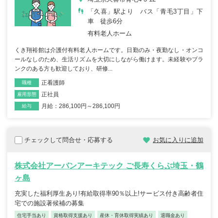
「久喜」駅より バス「青毛3丁目」下
車 徒歩6分
有料老人ホーム
くき翔裕館は介護付有料老人ホームです。日勤のみ・夜勤なし・オンコ
ールなしのため、生活リズムを大切にしながら働けます。未経験やブラ
ンクのある方も歓迎しており、研修...
正看護師
職種
正社員
雇用形態
月給：286,100円～286,100円
給与
チェックして問合せ・応募する
お気に入りに追加
株式会社アーバンアーキテック ご長寿くらぶ埼玉・鶴
ヶ島
充実した福利厚生あり!有給取得率90％以上!サービス付き高齢者住
宅での施設著候補の募集
住宅手当あり
資格取得支援あり
産休・育休取得実績あり
退職金あり