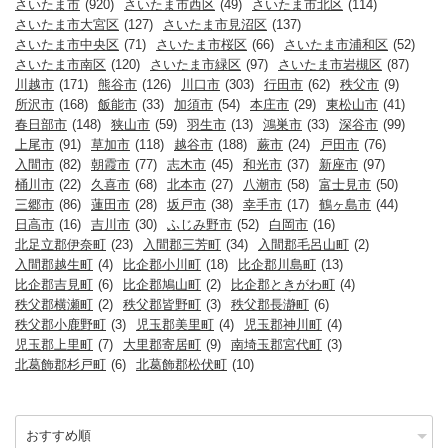
さいたま市
(920)
さいたま市西区
(49)
さいたま市北区
(114)
さいたま市大宮区
(127)
さいたま市見沼区
(137)
さいたま市中央区
(71)
さいたま市桜区
(66)
さいたま市浦和区
(52)
さいたま市南区
(120)
さいたま市緑区
(97)
さいたま市岩槻区
(87)
川越市
(171)
熊谷市
(126)
川口市
(303)
行田市
(62)
秩父市
(9)
所沢市
(168)
飯能市
(33)
加須市
(54)
本庄市
(29)
東松山市
(41)
春日部市
(148)
狭山市
(59)
羽生市
(13)
鴻巣市
(33)
深谷市
(99)
上尾市
(91)
草加市
(118)
越谷市
(188)
蕨市
(24)
戸田市
(76)
入間市
(82)
朝霞市
(77)
志木市
(45)
和光市
(37)
新座市
(97)
桶川市
(22)
久喜市
(68)
北本市
(27)
八潮市
(58)
富士見市
(50)
三郷市
(86)
蓮田市
(28)
坂戸市
(38)
幸手市
(17)
鶴ヶ島市
(44)
日高市
(16)
吉川市
(30)
ふじみ野市
(52)
白岡市
(16)
北足立郡伊奈町
(23)
入間郡三芳町
(34)
入間郡毛呂山町
(2)
入間郡越生町
(4)
比企郡小川町
(18)
比企郡川島町
(13)
比企郡吉見町
(6)
比企郡鳩山町
(2)
比企郡ときがわ町
(4)
秩父郡横瀬町
(2)
秩父郡皆野町
(3)
秩父郡長瀞町
(6)
秩父郡小鹿野町
(3)
児玉郡美里町
(4)
児玉郡神川町
(4)
児玉郡上里町
(7)
大里郡寄居町
(9)
南埼玉郡宮代町
(3)
北葛飾郡杉戸町
(6)
北葛飾郡松伏町
(10)