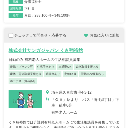
介護福祉士
職種
正社員
雇用形態
月給：288,100円～348,100円
給与
チェックして問合せ・応募する
お気に入りに追加
株式会社サンガジャパン くき翔裕館
日勤のみ 有料老人ホームの生活相談員募集
復職・ブランク可
住宅手当あり
車通勤OK
資格取得支援あり
産休・育休取得実績あり
退職金あり
定年65歳
日勤のみ/夜勤なし
ボーナス・賞与あり
埼玉県久喜市青毛4-3-12
「久喜」駅より バス「青毛3丁目」下
車 徒歩6分
有料老人ホーム
くき翔裕館では介護付有料老人ホームにて生活相談員を募集していま
す。日勤のみで夜勤はなく、未経験やブランクのある方も安心してスタ