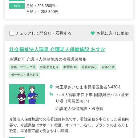
月給：296,350円～
給与
日給：～258,390円
チェックして問合せ・応募する
お気に入りに追加
社会福祉法人瑞泉 介護老人保健施設 あすか
車通勤可 介護老人保健施設の准看護師募集
復職・ブランク可
住宅手当あり
車通勤OK
退職金あり
定年65歳
ボーナス・賞与あり
埼玉県さいたま市見沼区染谷3-430-1
・JR大宮駅東口下車 国際興行バス7番乗
り場（高島屋向い）...
介護老人保健施設・医療院
介護老人保健施設での准看護師募集です。看護業務を中心とした業務内
容で、介護業務はサポート程度。オンコールなし、ブランクのある方も
歓迎。車通勤可能で働きやすい環境...