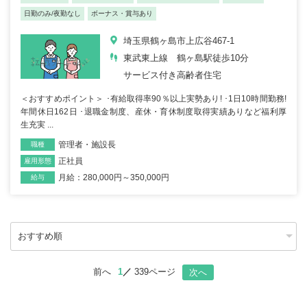
日勤のみ/夜勤なし
ボーナス・賞与あり
埼玉県鶴ヶ島市上広谷467-1
東武東上線 鶴ヶ島駅徒歩10分
サービス付き高齢者住宅
＜おすすめポイント＞ ･有給取得率90％以上実勢あり! ･1日10時間勤務!
年間休日162日 ･退職金制度、産休・育休制度取得実績ありなど福利厚
生充実 ...
管理者・施設長
職種
正社員
雇用形態
月給：280,000円～350,000円
給与
前へ
1
339ページ
次へ