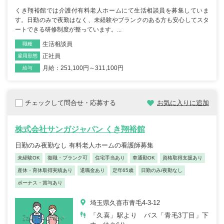
くき翔裕館では介護付有料老人ホームにて生活相談員を募集していま
す。日勤のみで夜勤はなく、未経験やブランクのある方も安心してスタ
ートできる研修制度が整っています。...
生活相談員
職種
正社員
雇用形態
月給：251,100円～311,100円
給与
チェックして問合せ・応募する
お気に入りに追加
株式会社サンガジャパン くき翔裕館
日勤のみ夜勤なし 有料老人ホームの看護師募集
未経験OK
復職・ブランク可
住宅手当あり
車通勤OK
資格取得支援あり
産休・育休取得実績あり
退職金あり
定年65歳
日勤のみ/夜勤なし
ボーナス・賞与あり
埼玉県久喜市青毛4-3-12
「久喜」駅より バス「青毛3丁目」下