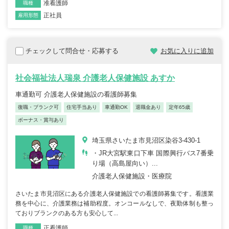
准看護師
職種
正社員
雇用形態
チェックして問合せ・応募する
お気に入りに追加
社会福祉法人瑞泉 介護老人保健施設 あすか
車通勤可 介護老人保健施設の看護師募集
復職・ブランク可
住宅手当あり
車通勤OK
退職金あり
定年65歳
ボーナス・賞与あり
埼玉県さいたま市見沼区染谷3-430-1
・JR大宮駅東口下車 国際興行バス7番乗
り場（高島屋向い）...
介護老人保健施設・医療院
さいたま市見沼区にある介護老人保健施設での看護師募集です。看護業
務を中心に、介護業務は補助程度。オンコールなしで、夜勤体制も整っ
ておりブランクのある方も安心して...
正看護師
職種