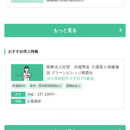
もっと見る
おすすめ求人特集
医療法人社団 武蔵野会 介護老人保健施
設 グリーンビレッジ朝霞台
埼玉県朝霞市大字宮戸3番地
...
車通勤OK
産休・育休取得実績あり
退職金あり
月給：237,100円～
給与
正看護師
職種