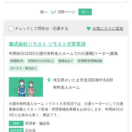
前へ
1
339ページ
次へ
チェックして問合せ・応募する
お気に入りに追加
株式会社ソラスト ソラスト大宮見沼
年間休日123日!介護付有料老人ホームでの介護職(リーダー)募集
車通勤OK
年間休日120日以上
退職金あり
管理職/管理職候補
ボーナス・賞与あり
埼玉県さいたま市見沼区南中丸630
有料老人ホーム
介護付有料老人ホーム ソラスト大宮見沼では、介護リーダーとして介護
業務全般とスタッフ育成・管理者補佐業務をお任せします。年間休日12
3日とお休みも多く、東証プラ...
管理者・施設長
職種
正社員
雇用形態