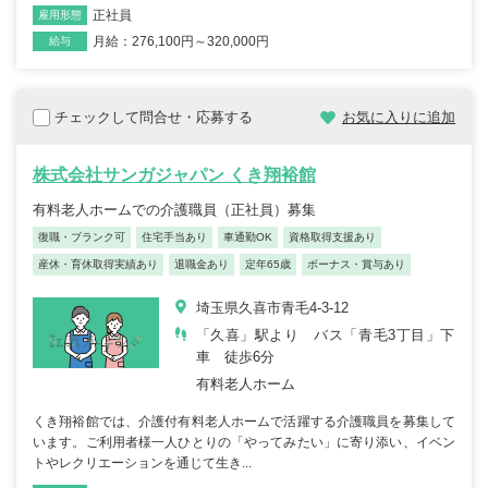
正社員
雇用形態
月給：276,100円～320,000円
給与
チェックして問合せ・応募する
お気に入りに追加
株式会社サンガジャパン くき翔裕館
有料老人ホームでの介護職員（正社員）募集
復職・ブランク可
住宅手当あり
車通勤OK
資格取得支援あり
産休・育休取得実績あり
退職金あり
定年65歳
ボーナス・賞与あり
埼玉県久喜市青毛4-3-12
「久喜」駅より バス「青毛3丁目」下
車 徒歩6分
有料老人ホーム
くき翔裕館では、介護付有料老人ホームで活躍する介護職員を募集して
います。ご利用者様一人ひとりの「やってみたい」に寄り添い、イベン
トやレクリエーションを通じて生き...