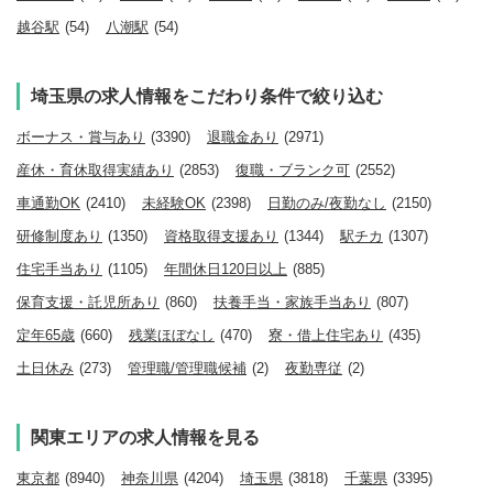
越谷駅
(54)
八潮駅
(54)
埼玉県の求人情報をこだわり条件で絞り込む
ボーナス・賞与あり
(3390)
退職金あり
(2971)
産休・育休取得実績あり
(2853)
復職・ブランク可
(2552)
車通勤OK
(2410)
未経験OK
(2398)
日勤のみ/夜勤なし
(2150)
研修制度あり
(1350)
資格取得支援あり
(1344)
駅チカ
(1307)
住宅手当あり
(1105)
年間休日120日以上
(885)
保育支援・託児所あり
(860)
扶養手当・家族手当あり
(807)
定年65歳
(660)
残業ほぼなし
(470)
寮・借上住宅あり
(435)
土日休み
(273)
管理職/管理職候補
(2)
夜勤専従
(2)
関東エリアの求人情報を見る
東京都
(8940)
神奈川県
(4204)
埼玉県
(3818)
千葉県
(3395)