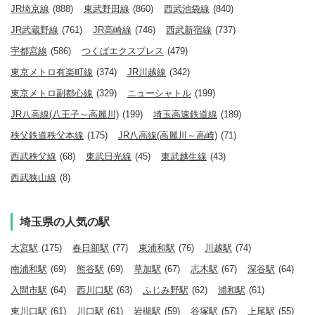
JR埼京線
(888)
東武野田線
(860)
西武池袋線
(840)
JR武蔵野線
(761)
JR高崎線
(746)
西武新宿線
(737)
宇都宮線
(586)
つくばエクスプレス
(479)
東京メトロ有楽町線
(374)
JR川越線
(342)
東京メトロ副都心線
(329)
ニューシャトル
(199)
JR八高線(八王子～高麗川)
(199)
埼玉高速鉄道線
(189)
秩父鉄道秩父本線
(175)
JR八高線(高麗川～高崎)
(71)
西武秩父線
(68)
東武日光線
(45)
東武越生線
(43)
西武狭山線
(8)
埼玉県の人気の駅
大宮駅
(175)
春日部駅
(77)
東浦和駅
(76)
川越駅
(74)
南浦和駅
(69)
熊谷駅
(69)
草加駅
(67)
志木駅
(67)
深谷駅
(64)
入間市駅
(64)
西川口駅
(63)
ふじみ野駅
(62)
浦和駅
(61)
東川口駅
(61)
川口駅
(61)
岩槻駅
(59)
谷塚駅
(57)
上尾駅
(55)