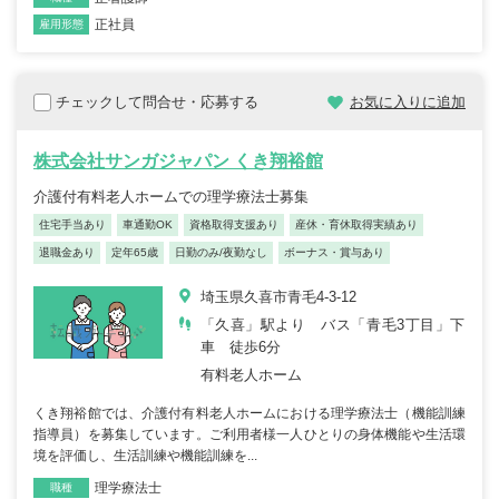
正社員
雇用形態
チェックして問合せ・応募する
お気に入りに追加
株式会社サンガジャパン くき翔裕館
介護付有料老人ホームでの理学療法士募集
住宅手当あり
車通勤OK
資格取得支援あり
産休・育休取得実績あり
退職金あり
定年65歳
日勤のみ/夜勤なし
ボーナス・賞与あり
埼玉県久喜市青毛4-3-12
「久喜」駅より バス「青毛3丁目」下
車 徒歩6分
有料老人ホーム
くき翔裕館では、介護付有料老人ホームにおける理学療法士（機能訓練
指導員）を募集しています。ご利用者様一人ひとりの身体機能や生活環
境を評価し、生活訓練や機能訓練を...
理学療法士
職種