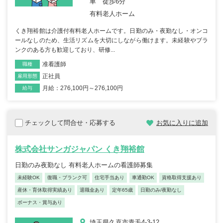
車 徒歩6分
有料老人ホーム
くき翔裕館は介護付有料老人ホームです。日勤のみ・夜勤なし・オンコ
ールなしのため、生活リズムを大切にしながら働けます。未経験やブラ
ンクのある方も歓迎しており、研修...
准看護師
職種
正社員
雇用形態
月給：276,100円～276,100円
給与
チェックして問合せ・応募する
お気に入りに追加
株式会社サンガジャパン くき翔裕館
日勤のみ夜勤なし 有料老人ホームの看護師募集
未経験OK
復職・ブランク可
住宅手当あり
車通勤OK
資格取得支援あり
産休・育休取得実績あり
退職金あり
定年65歳
日勤のみ/夜勤なし
ボーナス・賞与あり
埼玉県久喜市青毛4-3-12