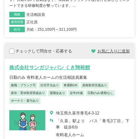
ートできる研修制度が整っています。...
生活相談員
職種
正社員
雇用形態
月給：251,100円～311,100円
給与
チェックして問合せ・応募する
お気に入りに追加
株式会社サンガジャパン くき翔裕館
日勤のみ 有料老人ホームの生活相談員募集
復職・ブランク可
住宅手当あり
車通勤OK
資格取得支援あり
産休・育休取得実績あり
退職金あり
定年65歳
日勤のみ/夜勤なし
ボーナス・賞与あり
埼玉県久喜市青毛4-3-12
「久喜」駅より バス「青毛3丁目」下
車 徒歩6分
有料老人ホーム