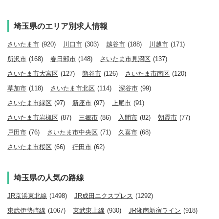
埼玉県のエリア別求人情報
さいたま市
(920)
川口市
(303)
越谷市
(188)
川越市
(171)
所沢市
(168)
春日部市
(148)
さいたま市見沼区
(137)
さいたま市大宮区
(127)
熊谷市
(126)
さいたま市南区
(120)
草加市
(118)
さいたま市北区
(114)
深谷市
(99)
さいたま市緑区
(97)
新座市
(97)
上尾市
(91)
さいたま市岩槻区
(87)
三郷市
(86)
入間市
(82)
朝霞市
(77)
戸田市
(76)
さいたま市中央区
(71)
久喜市
(68)
さいたま市桜区
(66)
行田市
(62)
埼玉県の人気の路線
JR京浜東北線
(1498)
JR成田エクスプレス
(1292)
東武伊勢崎線
(1067)
東武東上線
(930)
JR湘南新宿ライン
(918)