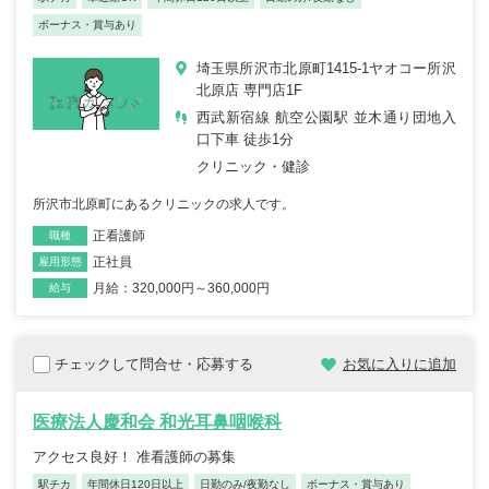
ボーナス・賞与あり
埼玉県所沢市北原町1415-1ヤオコー所沢
北原店 専門店1F
西武新宿線 航空公園駅 並木通り団地入
口下車 徒歩1分
クリニック・健診
所沢市北原町にあるクリニックの求人です。
正看護師
職種
正社員
雇用形態
月給：320,000円～360,000円
給与
チェックして問合せ・応募する
お気に入りに追加
医療法人慶和会 和光耳鼻咽喉科
アクセス良好！ 准看護師の募集
駅チカ
年間休日120日以上
日勤のみ/夜勤なし
ボーナス・賞与あり