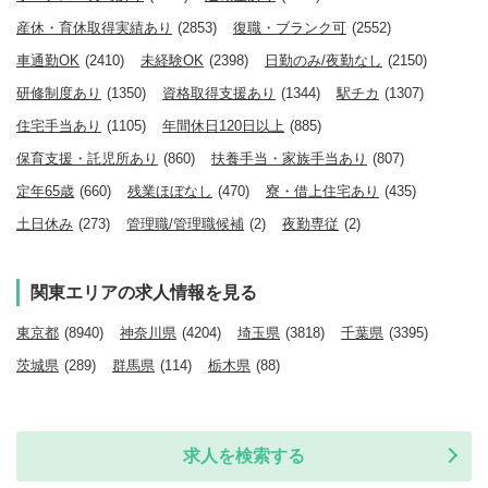
産休・育休取得実績あり
(2853)
復職・ブランク可
(2552)
車通勤OK
(2410)
未経験OK
(2398)
日勤のみ/夜勤なし
(2150)
研修制度あり
(1350)
資格取得支援あり
(1344)
駅チカ
(1307)
住宅手当あり
(1105)
年間休日120日以上
(885)
保育支援・託児所あり
(860)
扶養手当・家族手当あり
(807)
定年65歳
(660)
残業ほぼなし
(470)
寮・借上住宅あり
(435)
土日休み
(273)
管理職/管理職候補
(2)
夜勤専従
(2)
関東エリアの求人情報を見る
東京都
(8940)
神奈川県
(4204)
埼玉県
(3818)
千葉県
(3395)
茨城県
(289)
群馬県
(114)
栃木県
(88)
求人を検索する