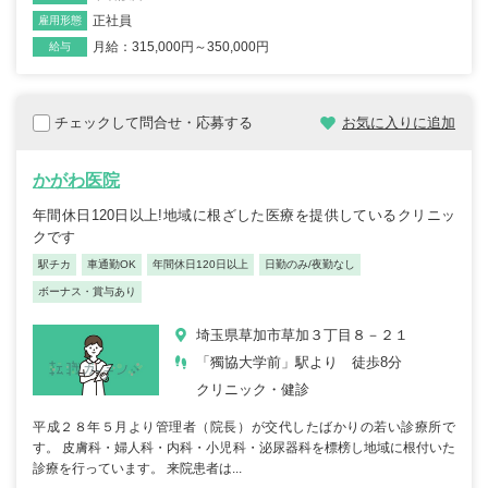
正社員
雇用形態
月給：315,000円～350,000円
給与
チェックして問合せ・応募する
お気に入りに追加
かがわ医院
年間休日120日以上!地域に根ざした医療を提供しているクリニッ
クです
駅チカ
車通勤OK
年間休日120日以上
日勤のみ/夜勤なし
ボーナス・賞与あり
埼玉県草加市草加３丁目８－２１
「獨協大学前」駅より 徒歩8分
クリニック・健診
平成２８年５月より管理者（院長）が交代したばかりの若い診療所で
す。 皮膚科・婦人科・内科・小児科・泌尿器科を標榜し地域に根付いた
診療を行っています。 来院患者は...