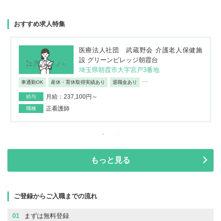
おすすめ求人特集
医療法人社団 武蔵野会 介護老人保健施
設 グリーンビレッジ朝霞台
埼玉県朝霞市大字宮戸3番地
...
車通勤OK
産休・育休取得実績あり
退職金あり
月給：237,100円～
給与
正看護師
職種
もっと見る
ご登録からご入職までの流れ
01
まずは無料登録