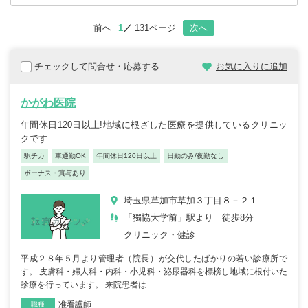
前へ
1
131ページ
次へ
チェックして問合せ・応募する
お気に入りに追加
かがわ医院
年間休日120日以上!地域に根ざした医療を提供しているクリニッ
クです
駅チカ
車通勤OK
年間休日120日以上
日勤のみ/夜勤なし
ボーナス・賞与あり
埼玉県草加市草加３丁目８－２１
「獨協大学前」駅より 徒歩8分
クリニック・健診
平成２８年５月より管理者（院長）が交代したばかりの若い診療所で
す。 皮膚科・婦人科・内科・小児科・泌尿器科を標榜し地域に根付いた
診療を行っています。 来院患者は...
准看護師
職種