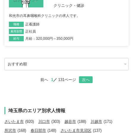
クリニック・健診
和光市の耳鼻咽喉科クリニックの求人です。
正看護師
職種
正社員
雇用形態
月給：320,000円～350,000円
給与
前へ
1
131ページ
次へ
埼玉県のエリア別求人情報
さいたま市
(920)
川口市
(303)
越谷市
(188)
川越市
(171)
所沢市
(168)
春日部市
(148)
さいたま市見沼区
(137)