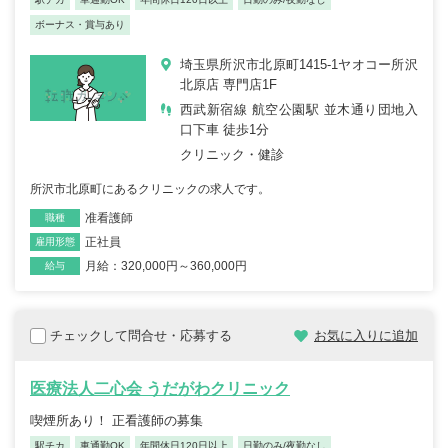
ボーナス・賞与あり
埼玉県所沢市北原町1415-1ヤオコー所沢
北原店 専門店1F
西武新宿線 航空公園駅 並木通り団地入
口下車 徒歩1分
クリニック・健診
所沢市北原町にあるクリニックの求人です。
准看護師
職種
正社員
雇用形態
月給：320,000円～360,000円
給与
チェックして問合せ・応募する
お気に入りに追加
医療法人二心会 うだがわクリニック
喫煙所あり！ 正看護師の募集
駅チカ
車通勤OK
年間休日120日以上
日勤のみ/夜勤なし