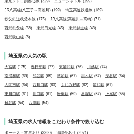
東京メトロ副都心線
(329)
ニューシャトル
(199)
JR八高線(八王子～高麗川)
(199)
埼玉高速鉄道線
(189)
秩父鉄道秩父本線
(175)
JR八高線(高麗川～高崎)
(71)
西武秩父線
(68)
東武日光線
(45)
東武越生線
(43)
西武狭山線
(8)
埼玉県の人気の駅
大宮駅
(175)
春日部駅
(77)
東浦和駅
(76)
川越駅
(74)
南浦和駅
(69)
熊谷駅
(69)
草加駅
(67)
志木駅
(67)
深谷駅
(64)
入間市駅
(64)
西川口駅
(63)
ふじみ野駅
(62)
浦和駅
(61)
東川口駅
(61)
川口駅
(61)
岩槻駅
(59)
谷塚駅
(57)
上尾駅
(55)
越谷駅
(54)
八潮駅
(54)
埼玉県の求人情報をこだわり条件で絞り込む
ボーナス・賞与あり
(3390)
退職金あり
(2971)