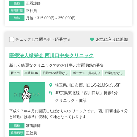
正看護師
職種
正社員
雇用形態
月給：315,000円～350,000円
給与
チェックして問合せ・応募する
お気に入りに追加
医療法人緑栄会 西川口中央クリニック
新しく綺麗なクリニックでのお仕事♪ 准看護師の募集
駅チカ
車通勤OK
日勤のみ/夜勤なし
ボーナス・賞与あり
残業ほぼなし
埼玉県川口市西川口1-5-21MSビル5F
JR京浜東北線「西川口駅」徒歩1分
クリニック・健診
平成２７年４月に開院したばかりのクリニックです。 西川口駅徒歩１分
と通勤には非常に便利な立地となっております。
准看護師
職種
正社員
雇用形態