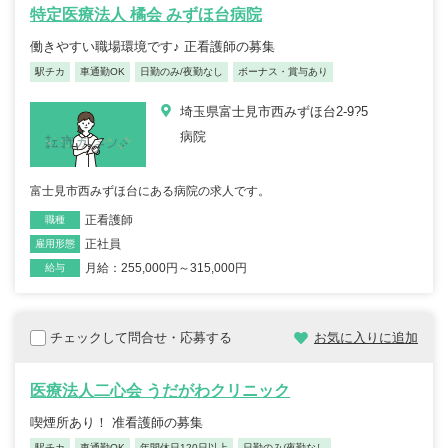
特定医療法人 橘会 みずほ台病院
働きやすい職場環境です♪ 正看護師の募集
駅チカ
車通勤OK
日勤のみ/夜勤なし
ボーナス・賞与あり
埼玉県富士見市西みずほ台2-9?5
病院
富士見市西みずほ台にある病院の求人です。
正看護師
職種
正社員
雇用形態
月給：255,000円～315,000円
給与
チェックして問合せ・応募する
お気に入りに追加
医療法人二心会 うだがわクリニック
喫煙所あり！ 准看護師の募集
駅チカ
車通勤OK
年間休日120日以上
日勤のみ/夜勤なし