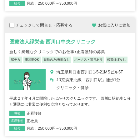
月給：250,000円～350,000円
給与
チェックして問合せ・応募する
お気に入りに追加
医療法人緑栄会 西川口中央クリニック
新しく綺麗なクリニックでのお仕事♪正看護師の募集
駅チカ
車通勤OK
日勤のみ/夜勤なし
ボーナス・賞与あり
残業ほぼなし
埼玉県川口市西川口1-5-21MSビル5F
JR京浜東北線「西川口駅」徒歩1分
クリニック・健診
平成２７年４月に開院したばかりのクリニックです。 西川口駅徒歩１分
と通勤には非常に便利な立地となっております。
正看護師
職種
正社員
雇用形態
月給：250,000円～350,000円
給与