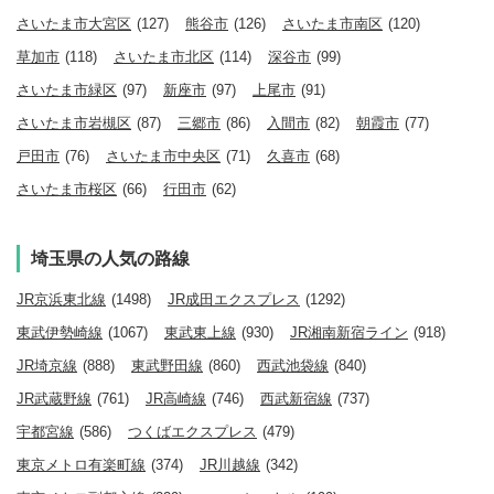
さいたま市大宮区
(127)
熊谷市
(126)
さいたま市南区
(120)
草加市
(118)
さいたま市北区
(114)
深谷市
(99)
さいたま市緑区
(97)
新座市
(97)
上尾市
(91)
さいたま市岩槻区
(87)
三郷市
(86)
入間市
(82)
朝霞市
(77)
戸田市
(76)
さいたま市中央区
(71)
久喜市
(68)
さいたま市桜区
(66)
行田市
(62)
埼玉県の人気の路線
JR京浜東北線
(1498)
JR成田エクスプレス
(1292)
東武伊勢崎線
(1067)
東武東上線
(930)
JR湘南新宿ライン
(918)
JR埼京線
(888)
東武野田線
(860)
西武池袋線
(840)
JR武蔵野線
(761)
JR高崎線
(746)
西武新宿線
(737)
宇都宮線
(586)
つくばエクスプレス
(479)
東京メトロ有楽町線
(374)
JR川越線
(342)