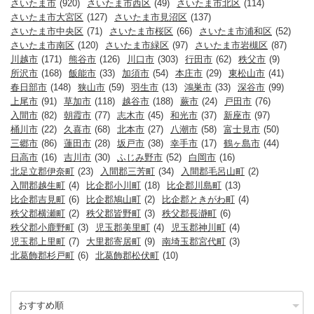
さいたま市
(920)
さいたま市西区
(49)
さいたま市北区
(114)
さいたま市大宮区
(127)
さいたま市見沼区
(137)
さいたま市中央区
(71)
さいたま市桜区
(66)
さいたま市浦和区
(52)
さいたま市南区
(120)
さいたま市緑区
(97)
さいたま市岩槻区
(87)
川越市
(171)
熊谷市
(126)
川口市
(303)
行田市
(62)
秩父市
(9)
所沢市
(168)
飯能市
(33)
加須市
(54)
本庄市
(29)
東松山市
(41)
春日部市
(148)
狭山市
(59)
羽生市
(13)
鴻巣市
(33)
深谷市
(99)
上尾市
(91)
草加市
(118)
越谷市
(188)
蕨市
(24)
戸田市
(76)
入間市
(82)
朝霞市
(77)
志木市
(45)
和光市
(37)
新座市
(97)
桶川市
(22)
久喜市
(68)
北本市
(27)
八潮市
(58)
富士見市
(50)
三郷市
(86)
蓮田市
(28)
坂戸市
(38)
幸手市
(17)
鶴ヶ島市
(44)
日高市
(16)
吉川市
(30)
ふじみ野市
(52)
白岡市
(16)
北足立郡伊奈町
(23)
入間郡三芳町
(34)
入間郡毛呂山町
(2)
入間郡越生町
(4)
比企郡小川町
(18)
比企郡川島町
(13)
比企郡吉見町
(6)
比企郡鳩山町
(2)
比企郡ときがわ町
(4)
秩父郡横瀬町
(2)
秩父郡皆野町
(3)
秩父郡長瀞町
(6)
秩父郡小鹿野町
(3)
児玉郡美里町
(4)
児玉郡神川町
(4)
児玉郡上里町
(7)
大里郡寄居町
(9)
南埼玉郡宮代町
(3)
北葛飾郡杉戸町
(6)
北葛飾郡松伏町
(10)