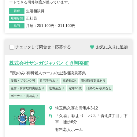
ートできる研修制度が整っています。...
生活相談員
職種
正社員
雇用形態
月給：251,100円～311,100円
給与
チェックして問合せ・応募する
お気に入りに追加
株式会社サンガジャパン くき翔裕館
日勤のみ 有料老人ホームの生活相談員募集
復職・ブランク可
住宅手当あり
車通勤OK
資格取得支援あり
産休・育休取得実績あり
退職金あり
定年65歳
日勤のみ/夜勤なし
ボーナス・賞与あり
埼玉県久喜市青毛4-3-12
「久喜」駅より バス「青毛3丁目」下
車 徒歩6分
有料老人ホーム