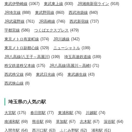
東武伊勢崎線
(1067)
東武東上線
(930)
JR湘南新宿ライン
(918)
JR埼京線
(888)
東武野田線
(860)
西武池袋線
(840)
JR武蔵野線
(761)
JR高崎線
(746)
西武新宿線
(737)
宇都宮線
(586)
つくばエクスプレス
(479)
東京メトロ有楽町線
(374)
JR川越線
(342)
東京メトロ副都心線
(329)
ニューシャトル
(199)
JR八高線(八王子～高麗川)
(199)
埼玉高速鉄道線
(189)
秩父鉄道秩父本線
(175)
JR八高線(高麗川～高崎)
(71)
西武秩父線
(68)
東武日光線
(45)
東武越生線
(43)
西武狭山線
(8)
埼玉県の人気の駅
大宮駅
(175)
春日部駅
(77)
東浦和駅
(76)
川越駅
(74)
南浦和駅
(69)
熊谷駅
(69)
草加駅
(67)
志木駅
(67)
深谷駅
(64)
入間市駅
(64)
西川口駅
(63)
ふじみ野駅
(62)
浦和駅
(61)