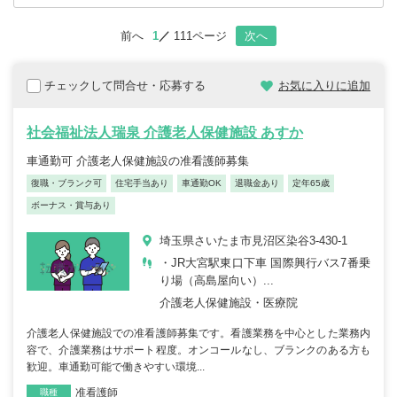
前へ
1
111ページ
次へ
チェックして問合せ・応募する
お気に入りに追加
社会福祉法人瑞泉 介護老人保健施設 あすか
車通勤可 介護老人保健施設の准看護師募集
復職・ブランク可
住宅手当あり
車通勤OK
退職金あり
定年65歳
ボーナス・賞与あり
埼玉県さいたま市見沼区染谷3-430-1
・JR大宮駅東口下車 国際興行バス7番乗
り場（高島屋向い）...
介護老人保健施設・医療院
介護老人保健施設での准看護師募集です。看護業務を中心とした業務内
容で、介護業務はサポート程度。オンコールなし、ブランクのある方も
歓迎。車通勤可能で働きやすい環境...
准看護師
職種