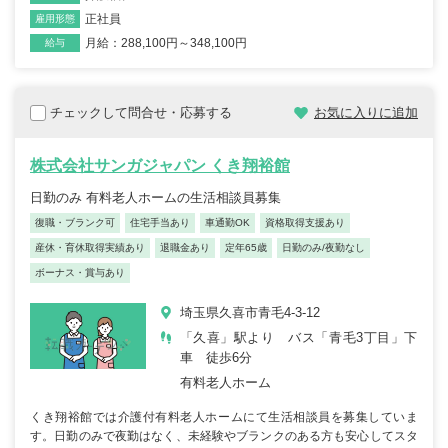
正社員
雇用形態
月給：288,100円～348,100円
給与
チェックして問合せ・応募する
お気に入りに追加
株式会社サンガジャパン くき翔裕館
日勤のみ 有料老人ホームの生活相談員募集
復職・ブランク可
住宅手当あり
車通勤OK
資格取得支援あり
産休・育休取得実績あり
退職金あり
定年65歳
日勤のみ/夜勤なし
ボーナス・賞与あり
埼玉県久喜市青毛4-3-12
「久喜」駅より バス「青毛3丁目」下
車 徒歩6分
有料老人ホーム
くき翔裕館では介護付有料老人ホームにて生活相談員を募集していま
す。日勤のみで夜勤はなく、未経験やブランクのある方も安心してスタ