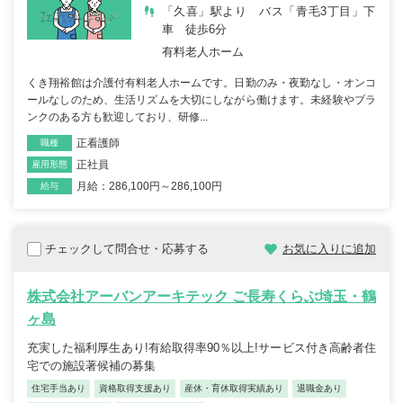
「久喜」駅より バス「青毛3丁目」下
車 徒歩6分
有料老人ホーム
くき翔裕館は介護付有料老人ホームです。日勤のみ・夜勤なし・オンコ
ールなしのため、生活リズムを大切にしながら働けます。未経験やブラ
ンクのある方も歓迎しており、研修...
正看護師
職種
正社員
雇用形態
月給：286,100円～286,100円
給与
チェックして問合せ・応募する
お気に入りに追加
株式会社アーバンアーキテック ご長寿くらぶ埼玉・鶴
ヶ島
充実した福利厚生あり!有給取得率90％以上!サービス付き高齢者住
宅での施設著候補の募集
住宅手当あり
資格取得支援あり
産休・育休取得実績あり
退職金あり