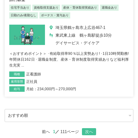
住宅手当あり
資格取得支援あり
産休・育休取得実績あり
退職金あり
日勤のみ/夜勤なし
ボーナス・賞与あり
埼玉県鶴ヶ島市上広谷467-1
東武東上線 鶴ヶ島駅徒歩10分
デイサービス・デイケア
＜おすすめポイント＞ ･有給取得率90％以上実勢あり! ･1日10時間勤務!
年間休日162日 ･退職金制度、産休・育休制度取得実績ありなど福利厚
生充実 ...
正看護師
職種
正社員
雇用形態
月給：234,000円～270,000円
給与
前へ
1
111ページ
次へ