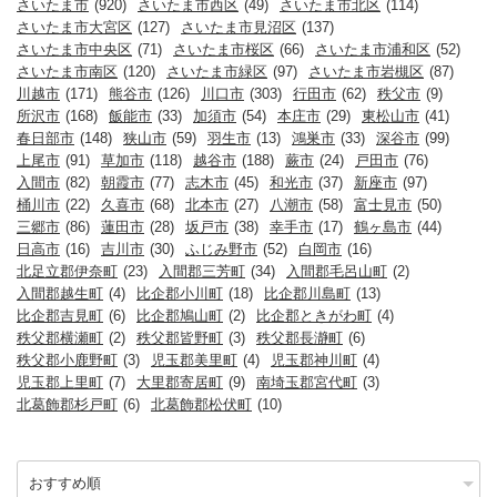
さいたま市
(920)
さいたま市西区
(49)
さいたま市北区
(114)
さいたま市大宮区
(127)
さいたま市見沼区
(137)
さいたま市中央区
(71)
さいたま市桜区
(66)
さいたま市浦和区
(52)
さいたま市南区
(120)
さいたま市緑区
(97)
さいたま市岩槻区
(87)
川越市
(171)
熊谷市
(126)
川口市
(303)
行田市
(62)
秩父市
(9)
所沢市
(168)
飯能市
(33)
加須市
(54)
本庄市
(29)
東松山市
(41)
春日部市
(148)
狭山市
(59)
羽生市
(13)
鴻巣市
(33)
深谷市
(99)
上尾市
(91)
草加市
(118)
越谷市
(188)
蕨市
(24)
戸田市
(76)
入間市
(82)
朝霞市
(77)
志木市
(45)
和光市
(37)
新座市
(97)
桶川市
(22)
久喜市
(68)
北本市
(27)
八潮市
(58)
富士見市
(50)
三郷市
(86)
蓮田市
(28)
坂戸市
(38)
幸手市
(17)
鶴ヶ島市
(44)
日高市
(16)
吉川市
(30)
ふじみ野市
(52)
白岡市
(16)
北足立郡伊奈町
(23)
入間郡三芳町
(34)
入間郡毛呂山町
(2)
入間郡越生町
(4)
比企郡小川町
(18)
比企郡川島町
(13)
比企郡吉見町
(6)
比企郡鳩山町
(2)
比企郡ときがわ町
(4)
秩父郡横瀬町
(2)
秩父郡皆野町
(3)
秩父郡長瀞町
(6)
秩父郡小鹿野町
(3)
児玉郡美里町
(4)
児玉郡神川町
(4)
児玉郡上里町
(7)
大里郡寄居町
(9)
南埼玉郡宮代町
(3)
北葛飾郡杉戸町
(6)
北葛飾郡松伏町
(10)