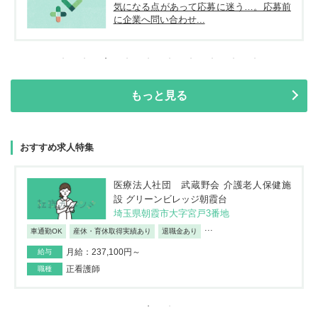
気になる点があって応募に迷う…。応募前
に企業へ問い合わせ...
もっと見る
おすすめ求人特集
医療法人社団 武蔵野会 介護老人保健施
設 グリーンビレッジ朝霞台
埼玉県朝霞市大字宮戸3番地
...
車通勤OK
産休・育休取得実績あり
退職金あり
月給：237,100円～
給与
正看護師
職種