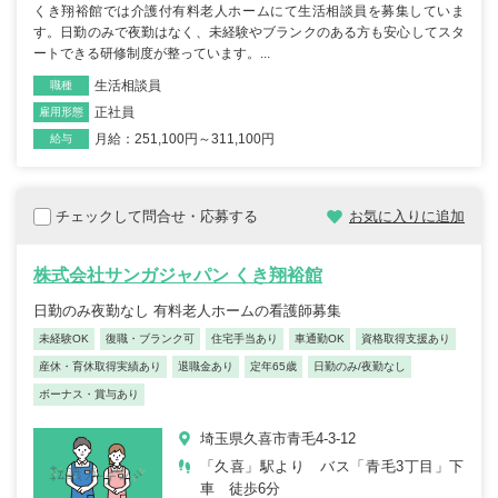
くき翔裕館では介護付有料老人ホームにて生活相談員を募集していま
す。日勤のみで夜勤はなく、未経験やブランクのある方も安心してスタ
ートできる研修制度が整っています。...
生活相談員
職種
正社員
雇用形態
月給：251,100円～311,100円
給与
チェックして問合せ・応募する
お気に入りに追加
株式会社サンガジャパン くき翔裕館
日勤のみ夜勤なし 有料老人ホームの看護師募集
未経験OK
復職・ブランク可
住宅手当あり
車通勤OK
資格取得支援あり
産休・育休取得実績あり
退職金あり
定年65歳
日勤のみ/夜勤なし
ボーナス・賞与あり
埼玉県久喜市青毛4-3-12
「久喜」駅より バス「青毛3丁目」下
車 徒歩6分