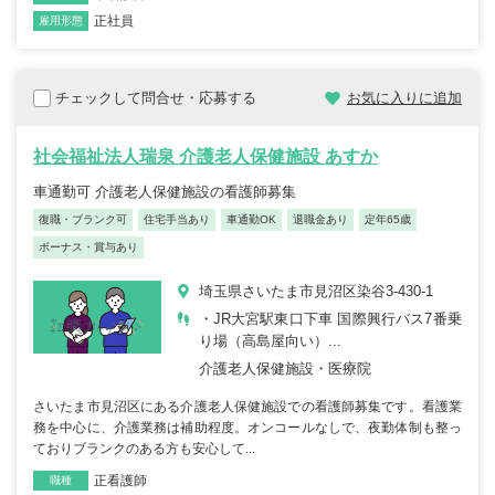
正社員
雇用形態
チェックして問合せ・応募する
お気に入りに追加
社会福祉法人瑞泉 介護老人保健施設 あすか
車通勤可 介護老人保健施設の看護師募集
復職・ブランク可
住宅手当あり
車通勤OK
退職金あり
定年65歳
ボーナス・賞与あり
埼玉県さいたま市見沼区染谷3-430-1
・JR大宮駅東口下車 国際興行バス7番乗
り場（高島屋向い）...
介護老人保健施設・医療院
さいたま市見沼区にある介護老人保健施設での看護師募集です。看護業
務を中心に、介護業務は補助程度。オンコールなしで、夜勤体制も整っ
ておりブランクのある方も安心して...
正看護師
職種