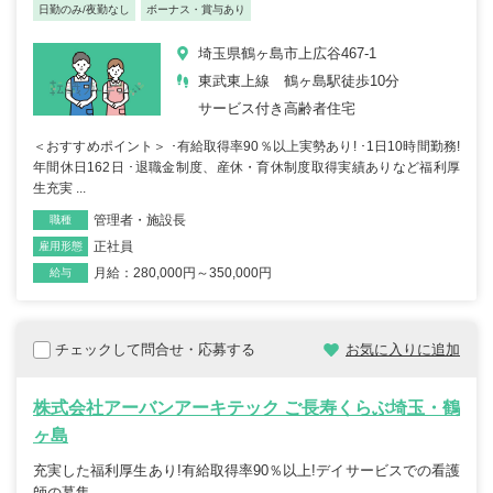
日勤のみ/夜勤なし
ボーナス・賞与あり
埼玉県鶴ヶ島市上広谷467-1
東武東上線 鶴ヶ島駅徒歩10分
サービス付き高齢者住宅
＜おすすめポイント＞ ･有給取得率90％以上実勢あり! ･1日10時間勤務!
年間休日162日 ･退職金制度、産休・育休制度取得実績ありなど福利厚
生充実 ...
管理者・施設長
職種
正社員
雇用形態
月給：280,000円～350,000円
給与
チェックして問合せ・応募する
お気に入りに追加
株式会社アーバンアーキテック ご長寿くらぶ埼玉・鶴
ヶ島
充実した福利厚生あり!有給取得率90％以上!デイサービスでの看護
師の募集