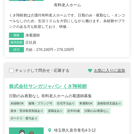
有料老人ホーム
くき翔裕館は介護付有料老人ホームです。日勤のみ・夜勤なし・オンコ
ールなしのため、生活リズムを大切にしながら働けます。未経験やブラ
ンクのある方も歓迎しており、研修...
准看護師
職種
正社員
雇用形態
月給：276,100円～276,100円
給与
チェックして問合せ・応募する
お気に入りに追加
株式会社サンガジャパン くき翔裕館
日勤のみ夜勤なし 有料老人ホームの看護師募集
未経験OK
復職・ブランク可
住宅手当あり
車通勤OK
資格取得支援あり
産休・育休取得実績あり
退職金あり
定年65歳
日勤のみ/夜勤なし
ボーナス・賞与あり
埼玉県久喜市青毛4-3-12