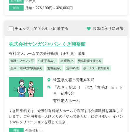
正社員
雇用形態
月給：276,100円～320,000円
給与
チェックして問合せ・応募する
お気に入りに追加
株式会社サンガジャパン くき翔裕館
有料老人ホームでの介護職員（正社員）募集
復職・ブランク可
住宅手当あり
車通勤OK
資格取得支援あり
産休・育休取得実績あり
退職金あり
定年65歳
ボーナス・賞与あり
埼玉県久喜市青毛4-3-12
「久喜」駅より バス「青毛3丁目」下
車 徒歩6分
有料老人ホーム
くき翔裕館では、介護付有料老人ホームで活躍する介護職員を募集して
います。ご利用者様一人ひとりの「やってみたい」に寄り添い、イベン
トやレクリエーションを通じて生き...
介護福祉士
職種