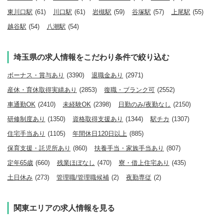
東川口駅
(61)
川口駅
(61)
岩槻駅
(59)
谷塚駅
(57)
上尾駅
(55)
越谷駅
(54)
八潮駅
(54)
埼玉県の求人情報をこだわり条件で絞り込む
ボーナス・賞与あり
(3390)
退職金あり
(2971)
産休・育休取得実績あり
(2853)
復職・ブランク可
(2552)
車通勤OK
(2410)
未経験OK
(2398)
日勤のみ/夜勤なし
(2150)
研修制度あり
(1350)
資格取得支援あり
(1344)
駅チカ
(1307)
住宅手当あり
(1105)
年間休日120日以上
(885)
保育支援・託児所あり
(860)
扶養手当・家族手当あり
(807)
定年65歳
(660)
残業ほぼなし
(470)
寮・借上住宅あり
(435)
土日休み
(273)
管理職/管理職候補
(2)
夜勤専従
(2)
関東エリアの求人情報を見る