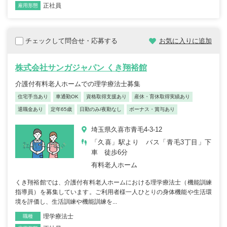
正社員
雇用形態
チェックして問合せ・応募する
お気に入りに追加
株式会社サンガジャパン くき翔裕館
介護付有料老人ホームでの理学療法士募集
住宅手当あり
車通勤OK
資格取得支援あり
産休・育休取得実績あり
退職金あり
定年65歳
日勤のみ/夜勤なし
ボーナス・賞与あり
埼玉県久喜市青毛4-3-12
「久喜」駅より バス「青毛3丁目」下
車 徒歩6分
有料老人ホーム
くき翔裕館では、介護付有料老人ホームにおける理学療法士（機能訓練
指導員）を募集しています。ご利用者様一人ひとりの身体機能や生活環
境を評価し、生活訓練や機能訓練を...
理学療法士
職種