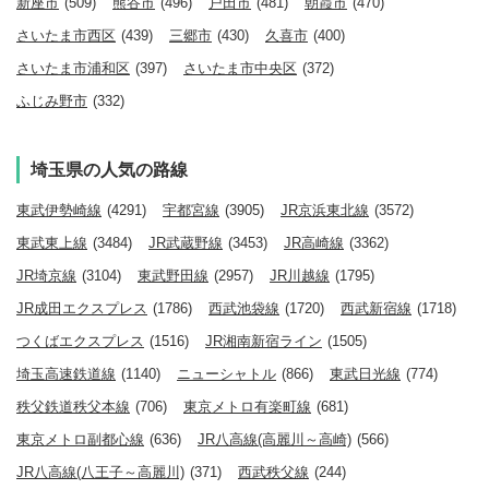
新座市
(509)
熊谷市
(496)
戸田市
(481)
朝霞市
(470)
さいたま市西区
(439)
三郷市
(430)
久喜市
(400)
さいたま市浦和区
(397)
さいたま市中央区
(372)
ふじみ野市
(332)
埼玉県の人気の路線
東武伊勢崎線
(4291)
宇都宮線
(3905)
JR京浜東北線
(3572)
東武東上線
(3484)
JR武蔵野線
(3453)
JR高崎線
(3362)
JR埼京線
(3104)
東武野田線
(2957)
JR川越線
(1795)
JR成田エクスプレス
(1786)
西武池袋線
(1720)
西武新宿線
(1718)
つくばエクスプレス
(1516)
JR湘南新宿ライン
(1505)
埼玉高速鉄道線
(1140)
ニューシャトル
(866)
東武日光線
(774)
秩父鉄道秩父本線
(706)
東京メトロ有楽町線
(681)
東京メトロ副都心線
(636)
JR八高線(高麗川～高崎)
(566)
JR八高線(八王子～高麗川)
(371)
西武秩父線
(244)