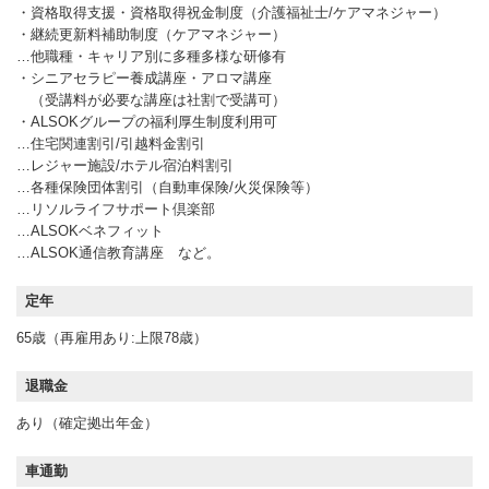
・資格取得支援・資格取得祝金制度（介護福祉士/ケアマネジャー）
・継続更新料補助制度（ケアマネジャー）
…他職種・キャリア別に多種多様な研修有
・シニアセラピー養成講座・アロマ講座
（受講料が必要な講座は社割で受講可）
・ALSOKグループの福利厚生制度利用可
…住宅関連割引/引越料金割引
…レジャー施設/ホテル宿泊料割引
…各種保険団体割引（自動車保険/火災保険等）
…リソルライフサポート倶楽部
…ALSOKベネフィット
…ALSOK通信教育講座 など。
定年
65歳（再雇用あり:上限78歳）
退職金
あり（確定拠出年金）
車通勤