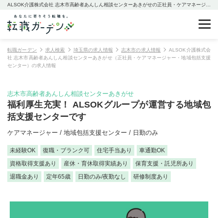
ALSOK介護株式会社 志木市高齢者あんしん相談センターあきがせの正社員・ケアマネージャー・地域包括支援センターの求人情報
転職ガーデン
求人検索
埼玉県の求人情報
志木市の求人情報
ALSOK介護株式会
社 志木市高齢者あんしん相談センターあきがせ（正社員・ケアマネージャー・地域包括支援
センター）の求人情報
志木市高齢者あんしん相談センターあきがせ
福利厚生充実！ ALSOKグループが運営する地域包
括支援センターです
ケアマネージャー / 地域包括支援センター / 日勤のみ
未経験OK
復職・ブランク可
住宅手当あり
車通勤OK
資格取得支援あり
産休・育休取得実績あり
保育支援・託児所あり
退職金あり
定年65歳
日勤のみ/夜勤なし
研修制度あり