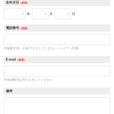
生年月日
（必須）
年
月
日
電話番号
（必須）
半角数字10～11桁で入力してください（ハイフン不要）
E-mail
（必須）
半角英数字記号で入力してください
備考