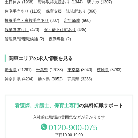
土日休み
(1968)
資格取得支援あり
(1344)
駅チカ
(1307)
住宅手当あり
(1105)
保育支援・託児所あり
(860)
扶養手当・家族手当あり
(807)
定年65歳
(660)
残業ほぼなし
(470)
寮・借上住宅あり
(435)
管理職/管理職候補
(2)
夜勤専従
(2)
関東エリアの求人情報を見る
埼玉県
(21261)
千葉県
(17033)
東京都
(8940)
茨城県
(5783)
神奈川県
(4204)
栃木県
(3952)
群馬県
(3238)
看護師、介護士、保育士専門
の
無料転職サポート
入社前に職場の雰囲気などが分かります
0120-900-075
平日10:00-19:00