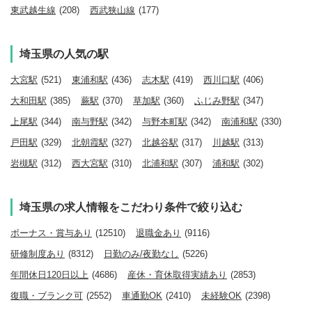
東武越生線
(208)
西武狭山線
(177)
埼玉県の人気の駅
大宮駅
(521)
東浦和駅
(436)
志木駅
(419)
西川口駅
(406)
大和田駅
(385)
蕨駅
(370)
草加駅
(360)
ふじみ野駅
(347)
上尾駅
(344)
南与野駅
(342)
与野本町駅
(342)
南浦和駅
(330)
戸田駅
(329)
北朝霞駅
(327)
北越谷駅
(317)
川越駅
(313)
岩槻駅
(312)
西大宮駅
(310)
北浦和駅
(307)
浦和駅
(302)
埼玉県の求人情報をこだわり条件で絞り込む
ボーナス・賞与あり
(12510)
退職金あり
(9116)
研修制度あり
(8312)
日勤のみ/夜勤なし
(5226)
年間休日120日以上
(4686)
産休・育休取得実績あり
(2853)
復職・ブランク可
(2552)
車通勤OK
(2410)
未経験OK
(2398)