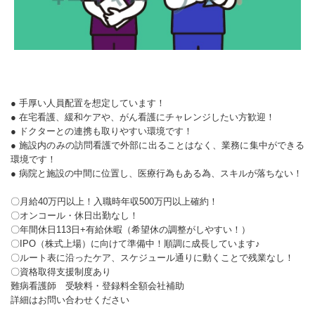
● 手厚い人員配置を想定しています！
● 在宅看護、緩和ケアや、がん看護にチャレンジしたい方歓迎！
● ドクターとの連携も取りやすい環境です！
● 施設内のみの訪問看護で外部に出ることはなく、業務に集中ができる
環境です！
● 病院と施設の中間に位置し、医療行為もある為、スキルが落ちない！
〇月給40万円以上！入職時年収500万円以上確約！
〇オンコール・休日出勤なし！
〇年間休日113日+有給休暇（希望休の調整がしやすい！）
〇IPO（株式上場）に向けて準備中！順調に成長しています♪
〇ルート表に沿ったケア、スケジュール通りに動くことで残業なし！
〇資格取得支援制度あり
難病看護師 受験料・登録料全額会社補助
詳細はお問い合わせください