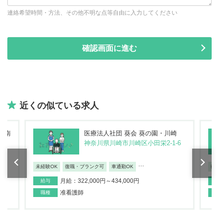
連絡希望時間・方法、その他不明な点等自由に入力してください
近くの似ている求人
崎南
医療法人社団 葵会 葵の園・川崎
神奈川県川崎市川崎区小田栄2-1-6
...
未経験OK
復職・ブランク可
車通勤OK
復
月給：322,000円～434,000円
給与
准看護師
職種