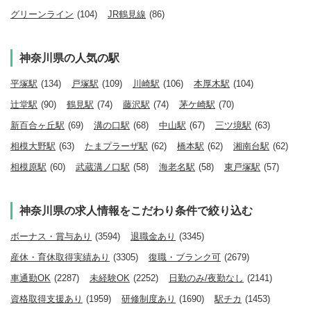
グリーンライン
(104)
JR鶴見線
(86)
神奈川県の人気の駅
平塚駅
(134)
戸塚駅
(109)
川崎駅
(106)
本厚木駅
(104)
辻堂駅
(90)
鶴見駅
(74)
藤沢駅
(74)
茅ケ崎駅
(70)
新百合ヶ丘駅
(69)
溝の口駅
(68)
中山駅
(67)
三ツ境駅
(63)
相模大野駅
(63)
たまプラーザ駅
(62)
橋本駅
(62)
湘南台駅
(62)
相模原駅
(60)
武蔵溝ノ口駅
(58)
海老名駅
(58)
東戸塚駅
(57)
神奈川県の求人情報をこだわり条件で絞り込む
ボーナス・賞与あり
(3594)
退職金あり
(3345)
産休・育休取得実績あり
(3305)
復職・ブランク可
(2679)
車通勤OK
(2287)
未経験OK
(2252)
日勤のみ/夜勤なし
(2141)
資格取得支援あり
(1959)
研修制度あり
(1690)
駅チカ
(1453)