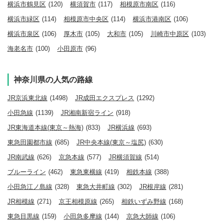
横浜市鶴見区
(120)
横須賀市
(117)
相模原市南区
(116)
横浜市緑区
(114)
相模原市中央区
(114)
横浜市港南区
(106)
横浜市泉区
(106)
厚木市
(105)
大和市
(105)
川崎市中原区
(103)
海老名市
(100)
小田原市
(96)
神奈川県の人気の路線
JR京浜東北線
(1498)
JR成田エクスプレス
(1292)
小田急線
(1139)
JR湘南新宿ライン
(918)
JR東海道本線(東京～熱海)
(833)
JR横浜線
(693)
東急田園都市線
(685)
JR中央本線(東京～塩尻)
(630)
JR南武線
(626)
京急本線
(577)
JR横須賀線
(514)
ブルーライン
(462)
東急東横線
(419)
相鉄本線
(388)
小田急江ノ島線
(328)
東急大井町線
(302)
JR根岸線
(281)
JR相模線
(271)
京王相模原線
(265)
相鉄いずみ野線
(168)
東急目黒線
(159)
小田急多摩線
(144)
京急大師線
(106)