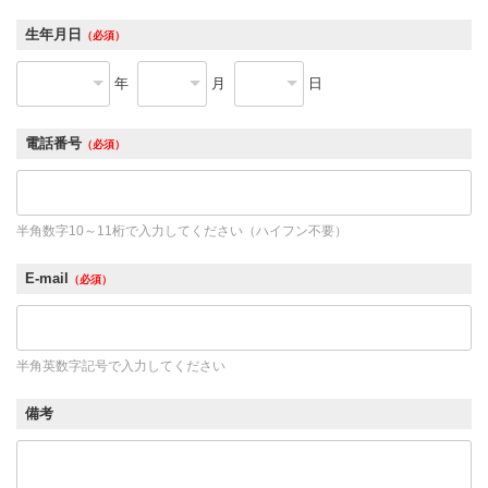
生年月日
（必須）
年
月
日
電話番号
（必須）
半角数字10～11桁で入力してください（ハイフン不要）
E-mail
（必須）
半角英数字記号で入力してください
備考