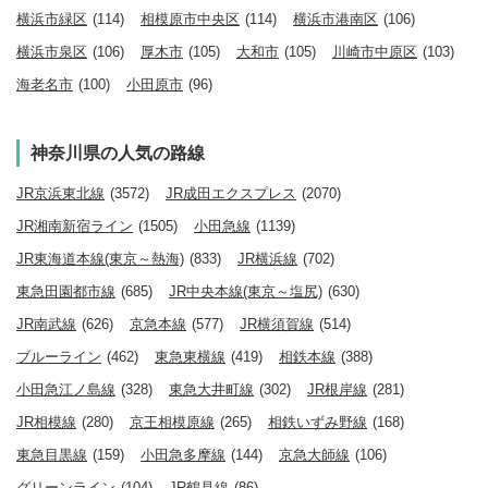
横浜市緑区
(114)
相模原市中央区
(114)
横浜市港南区
(106)
横浜市泉区
(106)
厚木市
(105)
大和市
(105)
川崎市中原区
(103)
海老名市
(100)
小田原市
(96)
神奈川県の人気の路線
JR京浜東北線
(3572)
JR成田エクスプレス
(2070)
JR湘南新宿ライン
(1505)
小田急線
(1139)
JR東海道本線(東京～熱海)
(833)
JR横浜線
(702)
東急田園都市線
(685)
JR中央本線(東京～塩尻)
(630)
JR南武線
(626)
京急本線
(577)
JR横須賀線
(514)
ブルーライン
(462)
東急東横線
(419)
相鉄本線
(388)
小田急江ノ島線
(328)
東急大井町線
(302)
JR根岸線
(281)
JR相模線
(280)
京王相模原線
(265)
相鉄いずみ野線
(168)
東急目黒線
(159)
小田急多摩線
(144)
京急大師線
(106)
グリーンライン
(104)
JR鶴見線
(86)