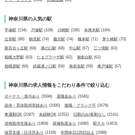
神奈川県の人気の駅
平塚駅
(134)
戸塚駅
(109)
川崎駅
(106)
本厚木駅
(104)
辻堂駅
(90)
鶴見駅
(74)
藤沢駅
(74)
橋本駅
(71)
茅ケ崎駅
(70)
新百合ヶ丘駅
(69)
溝の口駅
(68)
中山駅
(67)
三ツ境駅
(63)
相模大野駅
(63)
たまプラーザ駅
(62)
湘南台駅
(62)
相模原駅
(60)
武蔵溝ノ口駅
(58)
海老名駅
(58)
東戸塚駅
(57)
神奈川県の求人情報をこだわり条件で絞り込む
ボーナス・賞与あり
(3594)
退職金あり
(3345)
産休・育休取得実績あり
(3305)
復職・ブランク可
(2679)
車通勤OK
(2287)
未経験OK
(2252)
日勤のみ/夜勤なし
(2141)
資格取得支援あり
(1959)
研修制度あり
(1690)
駅チカ
(1453)
保育支援・託児所あり
(1158)
年間休日120日以上
(1099)