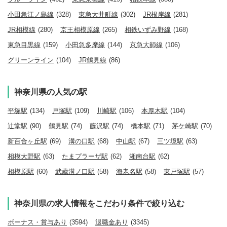
小田急江ノ島線
(328)
東急大井町線
(302)
JR根岸線
(281)
JR相模線
(280)
京王相模原線
(265)
相鉄いずみ野線
(168)
東急目黒線
(159)
小田急多摩線
(144)
京急大師線
(106)
グリーンライン
(104)
JR鶴見線
(86)
神奈川県の人気の駅
平塚駅
(134)
戸塚駅
(109)
川崎駅
(106)
本厚木駅
(104)
辻堂駅
(90)
鶴見駅
(74)
藤沢駅
(74)
橋本駅
(71)
茅ケ崎駅
(70)
新百合ヶ丘駅
(69)
溝の口駅
(68)
中山駅
(67)
三ツ境駅
(63)
相模大野駅
(63)
たまプラーザ駅
(62)
湘南台駅
(62)
相模原駅
(60)
武蔵溝ノ口駅
(58)
海老名駅
(58)
東戸塚駅
(57)
神奈川県の求人情報をこだわり条件で絞り込む
ボーナス・賞与あり
(3594)
退職金あり
(3345)