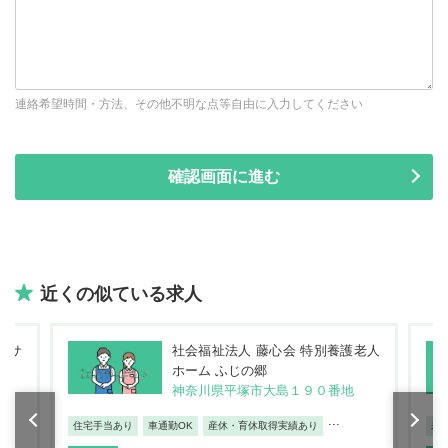
連絡希望時間・方法、その他不明な点等自由に入力してください
近くの似ている求人
 サ
社会福祉法人 藤心会 特別養護老人
ホーム ふじの郷
神奈川県平塚市大島１９０番地
...
住宅手当あり
車通勤OK
産休・育休取得実績あり
未