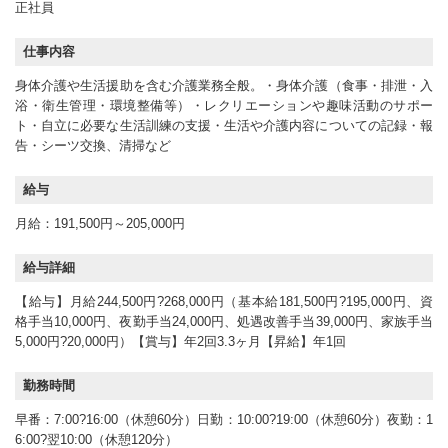
正社員
仕事内容
身体介護や生活援助を含む介護業務全般。・身体介護（食事・排泄・入
浴・衛生管理・環境整備等）・レクリエーションや趣味活動のサポー
ト・自立に必要な生活訓練の支援・生活や介護内容についての記録・報
告・シーツ交換、清掃など
給与
月給：191,500円～205,000円
給与詳細
【給与】月給244,500円?268,000円（基本給181,500円?195,000円、資
格手当10,000円、夜勤手当24,000円、処遇改善手当39,000円、家族手当
5,000円?20,000円）【賞与】年2回3.3ヶ月【昇給】年1回
勤務時間
早番：7:00?16:00（休憩60分）日勤：10:00?19:00（休憩60分）夜勤：1
6:00?翌10:00（休憩120分）