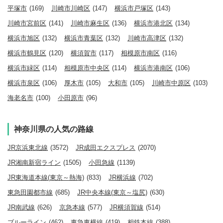
平塚市
(169)
川崎市川崎区
(147)
横浜市戸塚区
(143)
川崎市宮前区
(141)
川崎市麻生区
(136)
横浜市港北区
(134)
横浜市旭区
(132)
横浜市青葉区
(132)
川崎市高津区
(132)
横浜市鶴見区
(120)
横須賀市
(117)
相模原市南区
(116)
横浜市緑区
(114)
相模原市中央区
(114)
横浜市港南区
(106)
横浜市泉区
(106)
厚木市
(105)
大和市
(105)
川崎市中原区
(103)
海老名市
(100)
小田原市
(96)
神奈川県の人気の路線
JR京浜東北線
(3572)
JR成田エクスプレス
(2070)
JR湘南新宿ライン
(1505)
小田急線
(1139)
JR東海道本線(東京～熱海)
(833)
JR横浜線
(702)
東急田園都市線
(685)
JR中央本線(東京～塩尻)
(630)
JR南武線
(626)
京急本線
(577)
JR横須賀線
(514)
ブルーライン
(462)
東急東横線
(419)
相鉄本線
(388)