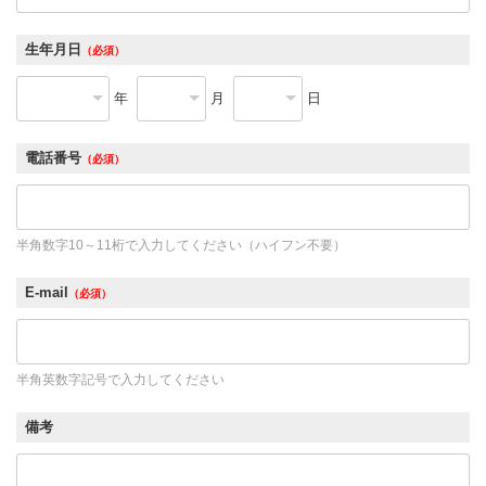
生年月日
（必須）
年
月
日
電話番号
（必須）
半角数字10～11桁で入力してください（ハイフン不要）
E-mail
（必須）
半角英数字記号で入力してください
備考