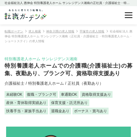
社会福祉法人 惠伸会 特別養護老人ホーム サンレジデンス湘南の正社員・介護福祉士・特別養護老人ホーム・ショートステイの求人情報
転職ガーデン
求人検索
神奈川県の求人情報
平塚市の求人情報
社会福祉法人 惠
伸会 特別養護老人ホーム サンレジデンス湘南（正社員・介護福祉士・特別養護老人ホーム・
ショートステイ）の求人情報
特別養護老人ホーム サンレジデンス湘南
特別養護老人ホームでの介護職(介護福祉士)の募
集、夜勤あり、ブランク可、資格取得支援あり
介護福祉士 / 特別養護老人ホーム / 正社員（夜勤あり）
未経験OK
復職・ブランク可
車通勤OK
資格取得支援あり
産休・育休取得実績あり
保育支援・託児所あり
扶養手当・家族手当あり
退職金あり
ボーナス・賞与あり