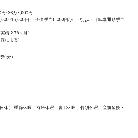
イノベーション合同会社
株式会社ツクイ ツクイ 津
円~36万7,000円
看護ステーションな
久井浜グループホーム
000~15,000円 ・子供手当8,000円/人 ・徒歩・自転車通勤手当
 松戸サテライト
神奈川県横須賀市津久井2-
県松戸市仲井町2-7-6
17-33
実績 2.78ヶ月）
ビル101
...
駅チカ
車通勤OK
資格取得支援あり
考課による）
0日以上
月給：221,900円～305,000円
給与
...
正看護師
職種
憩60分）
000円～
~9日休） 季節休暇、有給休暇、慶弔休暇、特別休暇、産前産後・
り
師/30歳/経験5-10年/千
正看護師/27歳/6-10年/神奈川
県
09/25
2026/07/30