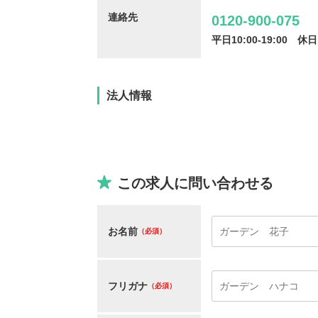
連絡先
0120-900-075
平日10:00-19:00
休日
保育士/33歳/0-5年/東京都
保育士
法人情報
2025/05/08
2025/
【キャリア】12年 正社員 認可保育園 【転職
【キャリア】 3年 正社
先】認可保育園（正社員） 【転職の...
もっと見
認可保育園 【転職先】 
この求人に問い合わせる
る
お名前
（必須）
フリガナ
（必須）