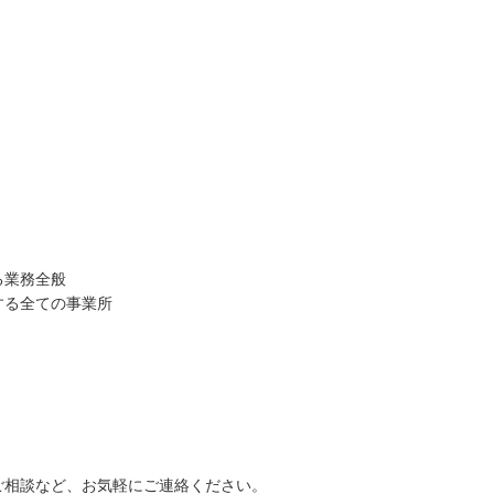
職員 大学病院 外科、救急外
【キャリア】 約5年 正社員 総合病院 病棟 約1年
院 ...
もっと見る
正社員 クリニック 外来 【...
もっと見る
）
祉士/46歳/20-25年/神
初任者/51歳/0-5年/東京都
る業務全般
県
2025/10/23
する全ての事業所
10/29
【キャリア】 約半年 派遣 デイサービス 【転
 正社員 放課後デイサービ
職先】 デイサービス 【転職の目的】 給...
もっと
養護老人ホー...
もっと見る
見る
ご相談など、お気軽にご連絡ください。