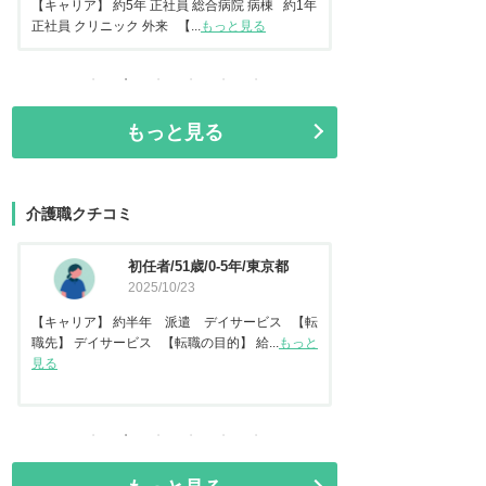
常勤 地域包括ケア病棟 【転...
もっと見る
正社員 美容クリニック 
もっと見る
介護職クチコミ
資格なし/20歳/0-5年/東京都
介護福
2025/10/14
都
2025
【キャリア】 約2年 正社員 倉庫内作業 【転
【キャリア】 約7年
職先】 特別養護老人ホーム 【転職の目...
もっと
【転職先】 有料老人ホ
見る
る