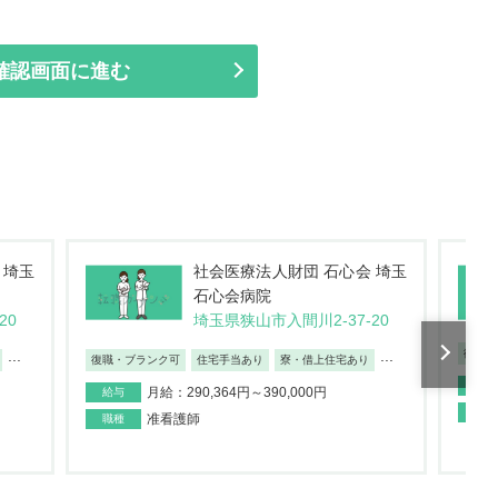
 埼玉
埼玉県狭山市の求人
20
...
...
復職・ブランク可
車通勤OK
定年65歳
未経験
月給：300,800円～380,077円
給与
給与
准看護師
職種
職種