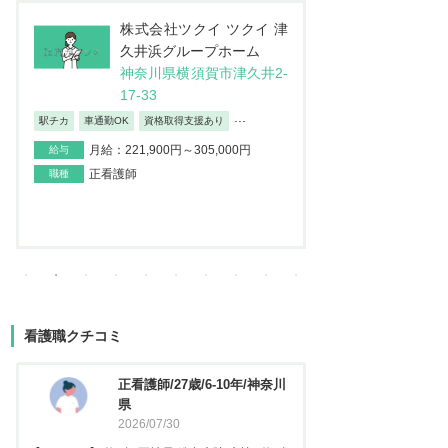
株式会社JSH 訪問看護ス
医
テーション コルディアー
介
レ 新小岩
ン
東京都葛飾区西新小岩4-4
埼
2-12イソマビル5階
地
日勤のみ/夜勤なし
車通勤OK
産休・育
...
月給：195,000円～373,100円
給与
月給：237
給与
正看護師
職種
正看護師
職種
看護職クチコミ
看護師/29歳/6-10年/神奈川県
正看護
2026/06/23
2025
【キャリア】 約5年 常勤 急性期病院 病棟 約3年
【キャリア】 約3年 