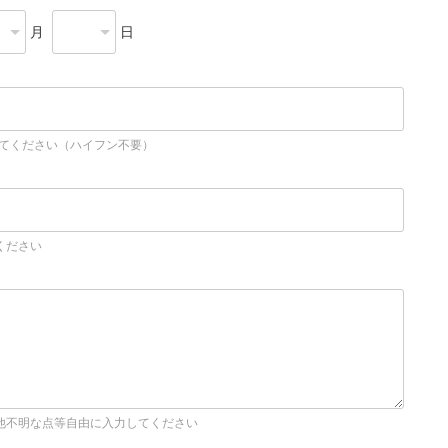
月
日
してください（ハイフン不要）
ください
他不明な点等自由に入力してください