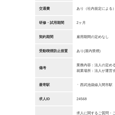
【キャリア】 約7年 正社員 総合病院 病棟 約6年
【キャリア】 4年 正
ブランク 約1年 パート デイサー...
もっと見る
来/病棟 4年 正職員 総合病
交通費
あり（社内規定による
研修・試用期間
2ヶ月
契約期間
雇用期間の定めなし
受動喫煙防止措置
あり(屋内禁煙)
初任者/53歳/0-4年/千葉県
介護福
業務内容：法人の定め
備考
2025/09/22
奈川
就業場所：法人が運営
2025/
【キャリア】 約半年年 常勤 デイサービス 約半
【キャリア】 約5年
年 常勤 老健 約3年 常勤 グループ...
もっと
最寄駅
西武池袋線入間市駅
ス 約10年 正社員 特別
見る
求人ID
24568
求人に関するご質問・