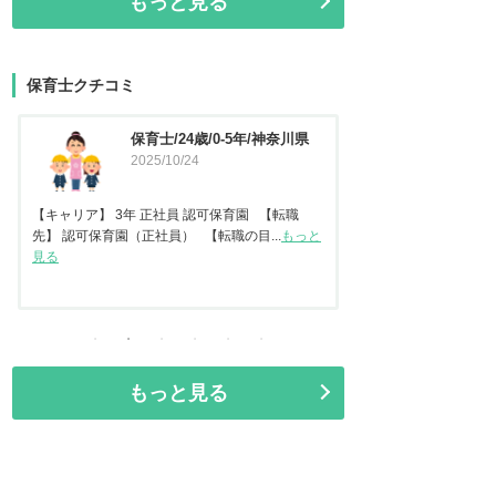
もっと見る
保育士クチコミ
保育士/45歳/20-25年/東京都
保育士
2025/09/11
県
2025
【キャリア】 認可保
任保育士として職員指導
【キャリア】22年 正社員 認可保育園2年 認定こ
見る
ども園 【転職先】保育園（認可...
もっと見る
もっと見る