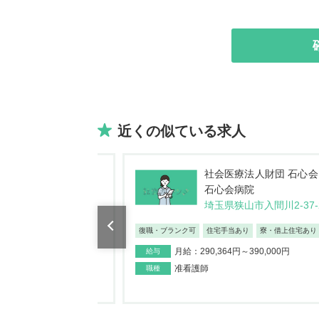
近くの似ている求人
療法人財団 石心会 埼玉
社会医療法人財団 石心会
病院
石心会病院
山市入間川2-37-20
埼玉県狭山市入間川2-37-
...
あり
寮・借上住宅あり
復職・ブランク可
住宅手当あり
寮・借上住宅あり
～390,000円
月給：290,364円～390,000円
給与
准看護師
職種