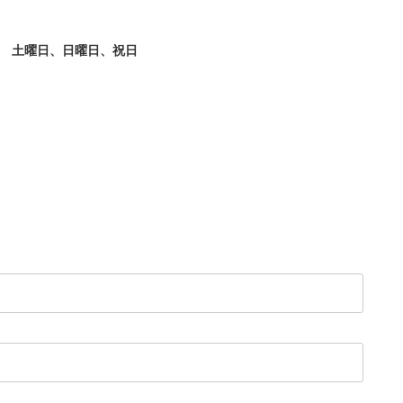
 土曜日、日曜日、祝日
/30歳/6-10年/東京都
保育士/24歳/0-5年/神奈川県
11/04
2025/10/24
【キャリア】 3年 正社員 認可保育園 【転職
先】 認可保育園（正社員） 【転職の目...
もっと
員 認可保育園 6年 正社員
見る
認可保育...
もっと見る