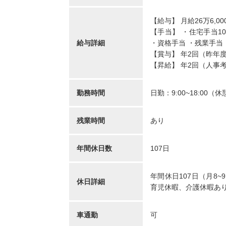
リカバリーインターナシ
T-
【給与】 月給26万6,000
ョナル株式会社 訪問看護
訪問
【手当】 ・住宅手当10,
ステーション リカバリ
のは
給与詳細
・資格手当 ・残業手当
ー 池尻大橋事務所
千葉
【賞与】 年2回（昨年度
東京都世田谷区世田谷区
青塚
【昇給】 年2回（人事
池尻3-3-1キドビル5階
車通勤OK
年間休日12
...
未経験OK
復職・ブランク可
住宅手当あり
産休・育休取得実績あり
勤務時間
日勤：9:00~18:00（休
月給：320,600円～369,000円
給与
月給：110,
給与
正看護師
職種
正看護師
職種
残業時間
あり
年間休日数
107日
年間休日107日（月8
休日詳細
育児休暇、介護休暇あ
正看護師/39歳/16-20年/東京
正看護
都
葉県
2025/10/20
2022/
車通勤
可