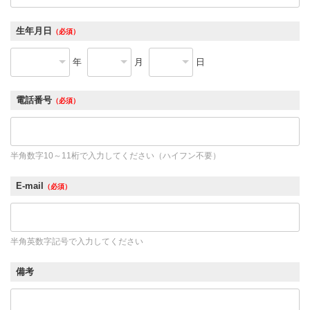
生年月日
（必須）
年
月
日
電話番号
（必須）
半角数字10～11桁で入力してください（ハイフン不要）
E-mail
（必須）
半角英数字記号で入力してください
備考