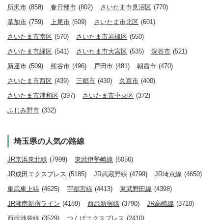
所沢市
(858)
春日部市
(802)
さいたま市見沼区
(770)
草加市
(759)
上尾市
(609)
さいたま市北区
(601)
さいたま市南区
(570)
さいたま市岩槻区
(550)
さいたま市緑区
(541)
さいたま市大宮区
(535)
深谷市
(521)
新座市
(509)
熊谷市
(496)
戸田市
(481)
朝霞市
(470)
さいたま市西区
(439)
三郷市
(430)
久喜市
(400)
さいたま市浦和区
(397)
さいたま市中央区
(372)
ふじみ野市
(332)
埼玉県の人気の路線
JR京浜東北線
(7999)
東武伊勢崎線
(6056)
JR成田エクスプレス
(5185)
JR武蔵野線
(4799)
JR埼京線
(4650)
東武東上線
(4625)
宇都宮線
(4413)
東武野田線
(4398)
JR湘南新宿ライン
(4189)
西武新宿線
(3790)
JR高崎線
(3718)
西武池袋線
(3529)
つくばエクスプレス
(2410)