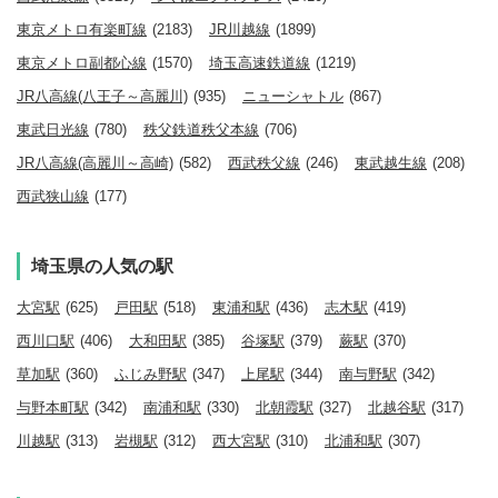
東京メトロ有楽町線
(2183)
JR川越線
(1899)
東京メトロ副都心線
(1570)
埼玉高速鉄道線
(1219)
JR八高線(八王子～高麗川)
(935)
ニューシャトル
(867)
東武日光線
(780)
秩父鉄道秩父本線
(706)
JR八高線(高麗川～高崎)
(582)
西武秩父線
(246)
東武越生線
(208)
西武狭山線
(177)
埼玉県の人気の駅
大宮駅
(625)
戸田駅
(518)
東浦和駅
(436)
志木駅
(419)
西川口駅
(406)
大和田駅
(385)
谷塚駅
(379)
蕨駅
(370)
草加駅
(360)
ふじみ野駅
(347)
上尾駅
(344)
南与野駅
(342)
与野本町駅
(342)
南浦和駅
(330)
北朝霞駅
(327)
北越谷駅
(317)
川越駅
(313)
岩槻駅
(312)
西大宮駅
(310)
北浦和駅
(307)