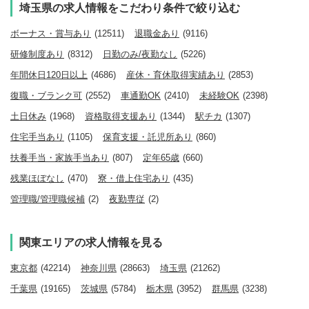
埼玉県の求人情報をこだわり条件で絞り込む
ボーナス・賞与あり
(12511)
退職金あり
(9116)
研修制度あり
(8312)
日勤のみ/夜勤なし
(5226)
年間休日120日以上
(4686)
産休・育休取得実績あり
(2853)
復職・ブランク可
(2552)
車通勤OK
(2410)
未経験OK
(2398)
土日休み
(1968)
資格取得支援あり
(1344)
駅チカ
(1307)
住宅手当あり
(1105)
保育支援・託児所あり
(860)
扶養手当・家族手当あり
(807)
定年65歳
(660)
残業ほぼなし
(470)
寮・借上住宅あり
(435)
管理職/管理職候補
(2)
夜勤専従
(2)
関東エリアの求人情報を見る
東京都
(42214)
神奈川県
(28663)
埼玉県
(21262)
千葉県
(19165)
茨城県
(5784)
栃木県
(3952)
群馬県
(3238)