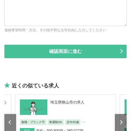
連絡希望時間・方法、その他不明な点等自由に入力してください
近くの似ている求人
石心
埼玉県狭山市の求人
...
復職・ブランク可
車通勤OK
定年65歳
未
月給：300,800円～380,077円
給与