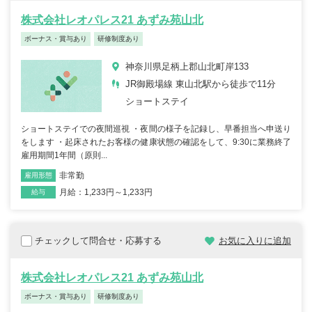
株式会社レオパレス21 あずみ苑山北
ボーナス・賞与あり
研修制度あり
神奈川県足柄上郡山北町岸133
JR御殿場線 東山北駅から徒歩で11分
ショートステイ
ショートステイでの夜間巡視 ・夜間の様子を記録し、早番担当へ申送り
をします ・起床されたお客様の健康状態の確認をして、9:30に業務終了
雇用期間1年間（原則...
非常勤
雇用形態
職種
月給：1,233円～1,233円
給与
チェックして問合せ・応募する
お気に入りに追加
株式会社レオパレス21 あずみ苑山北
ボーナス・賞与あり
研修制度あり