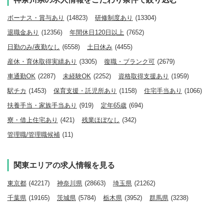
ボーナス・賞与あり
(14823)
研修制度あり
(13304)
退職金あり
(12356)
年間休日120日以上
(7652)
日勤のみ/夜勤なし
(6558)
土日休み
(4455)
産休・育休取得実績あり
(3305)
復職・ブランク可
(2679)
車通勤OK
(2287)
未経験OK
(2252)
資格取得支援あり
(1959)
駅チカ
(1453)
保育支援・託児所あり
(1158)
住宅手当あり
(1066)
扶養手当・家族手当あり
(919)
定年65歳
(694)
寮・借上住宅あり
(421)
残業ほぼなし
(342)
管理職/管理職候補
(11)
関東エリアの求人情報を見る
東京都
(42217)
神奈川県
(28663)
埼玉県
(21262)
千葉県
(19165)
茨城県
(5784)
栃木県
(3952)
群馬県
(3238)