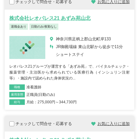
チェックして問合せ・応募する
お気に入りに追加
株式会社レオパレス21 あずみ苑山北
退職金あり
日勤のみ/夜勤なし
神奈川県足柄上郡山北町岸133
JR御殿場線 東山北駅から徒歩で11分
ショートステイ
レオパレス21グループが運営する「あずみ苑」で、バイタルチェック・
服薬管理・主治医から求められている医療行為（インシュリン注射
等）・施設内で認められた身体状況の...
准看護師
職種
正職員(日勤のみ)
雇用形態
月給：275,000円～344,730円
給与
チェックして問合せ・応募する
お気に入りに追加