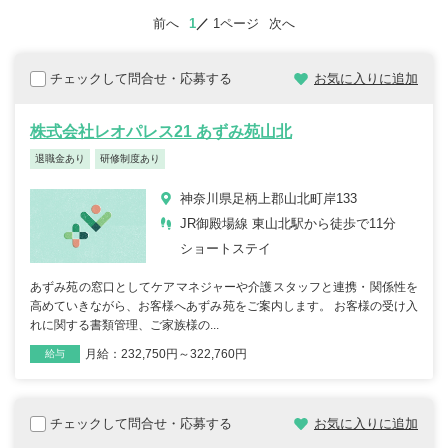
前へ
1
1ページ
次へ
チェックして問合せ・応募する
お気に入りに追加
株式会社レオパレス21 あずみ苑山北
退職金あり
研修制度あり
神奈川県足柄上郡山北町岸133
JR御殿場線 東山北駅から徒歩で11分
ショートステイ
あずみ苑の窓口としてケアマネジャーや介護スタッフと連携・関係性を
高めていきながら、お客様へあずみ苑をご案内します。 お客様の受け入
れに関する書類管理、ご家族様の...
月給：232,750円～322,760円
雇用形態
職種
給与
チェックして問合せ・応募する
お気に入りに追加