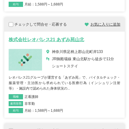
月給：1,588円～1,688円
給与
チェックして問合せ・応募する
お気に入りに追加
株式会社レオパレス21 あずみ苑山北
神奈川県足柄上郡山北町岸133
JR御殿場線 東山北駅から徒歩で11分
ショートステイ
レオパレス21グループが運営する「あずみ苑」で、バイタルチェック・
服薬管理・主治医から求められている医療行為（インシュリン注射
等）・施設内で認められた身体状況の...
正看護師
職種
非常勤
雇用形態
月給：1,588円～1,688円
給与