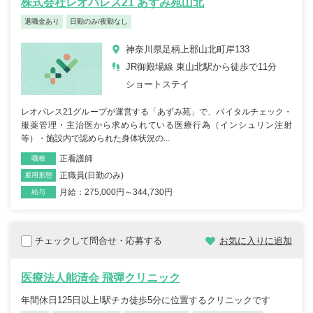
株式会社レオパレス21 あずみ苑山北
退職金あり
日勤のみ/夜勤なし
神奈川県足柄上郡山北町岸133
JR御殿場線 東山北駅から徒歩で11分
ショートステイ
レオパレス21グループが運営する「あずみ苑」で、バイタルチェック・
服薬管理・主治医から求められている医療行為（インシュリン注射
等）・施設内で認められた身体状況の...
正看護師
職種
正職員(日勤のみ)
雇用形態
月給：275,000円～344,730円
給与
チェックして問合せ・応募する
お気に入りに追加
医療法人能清会 飛彈クリニック
年間休日125日以上!駅チカ徒歩5分に位置するクリニックです