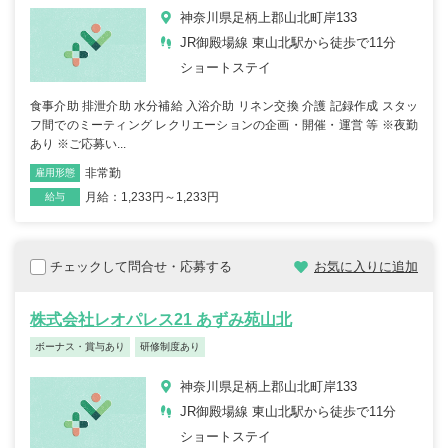
神奈川県足柄上郡山北町岸133
JR御殿場線 東山北駅から徒歩で11分
ショートステイ
食事介助 排泄介助 水分補給 入浴介助 リネン交換 介護 記録作成 スタッ
フ間でのミーティング レクリエーションの企画・開催・運営 等 ※夜勤
あり ※ご応募い...
非常勤
雇用形態
職種
月給：1,233円～1,233円
給与
チェックして問合せ・応募する
お気に入りに追加
株式会社レオパレス21 あずみ苑山北
ボーナス・賞与あり
研修制度あり
神奈川県足柄上郡山北町岸133
JR御殿場線 東山北駅から徒歩で11分
ショートステイ