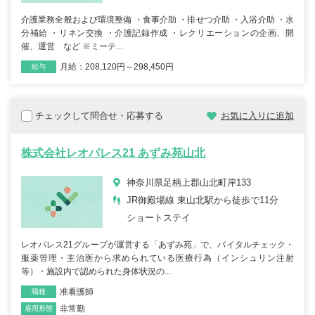
介護業務全般および環境整備 ・食事介助 ・排せつ介助 ・入浴介助 ・水
分補給 ・リネン交換 ・介護記録作成 ・レクリエーションの企画、開
催、運営 など ※ミーテ...
月給：208,120円～298,450円
雇用形態
職種
給与
チェックして問合せ・応募する
お気に入りに追加
株式会社レオパレス21 あずみ苑山北
神奈川県足柄上郡山北町岸133
JR御殿場線 東山北駅から徒歩で11分
ショートステイ
レオパレス21グループが運営する「あずみ苑」で、バイタルチェック・
服薬管理・主治医から求められている医療行為（インシュリン注射
等）・施設内で認められた身体状況の...
准看護師
職種
非常勤
雇用形態