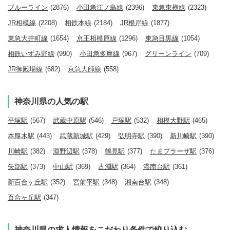
ブルーライン
(2876)
小田急江ノ島線
(2396)
東急東横線
(2323)
JR相模線
(2208)
相鉄本線
(2184)
JR根岸線
(1877)
東急大井町線
(1654)
京王相模原線
(1296)
東急目黒線
(1054)
相鉄いずみ野線
(990)
小田急多摩線
(967)
グリーンライン
(709)
JR御殿場線
(682)
京急大師線
(558)
神奈川県の人気の駅
平塚駅
(567)
武蔵中原駅
(546)
戸塚駅
(532)
相模大野駅
(465)
本厚木駅
(443)
武蔵新城駅
(429)
弘明寺駅
(390)
新川崎駅
(390)
川崎駅
(382)
淵野辺駅
(378)
鶴見駅
(377)
たまプラーザ駅
(376)
矢部駅
(373)
中山駅
(369)
古淵駅
(364)
港南台駅
(361)
新百合ヶ丘駅
(352)
宮前平駅
(348)
湘南台駅
(348)
百合ヶ丘駅
(347)
神奈川県の求人情報をこだわり条件で絞り込む