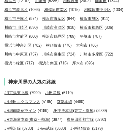
横浜市
(12187)
川崎市
(5286)
相模原市
(2402)
藤沢市
(1344)
横浜市港北区
(1066)
相模原市南区
(1015)
相模原市中央区
(1004)
横浜市戸塚区
(974)
横浜市青葉区
(944)
横浜市旭区
(911)
川崎市川崎区
(890)
川崎市高津区
(818)
横浜市都筑区
(806)
川崎市宮前区
(800)
横浜市鶴見区
(789)
平塚市
(787)
横浜市神奈川区
(782)
横須賀市
(770)
大和市
(766)
川崎市中原区
(757)
川崎市麻生区
(724)
川崎市多摩区
(722)
横浜市緑区
(717)
横浜市南区
(716)
厚木市
(696)
神奈川県の人気の路線
JR京浜東北線
(7999)
小田急線
(6119)
JR成田エクスプレス
(5185)
京急本線
(4480)
JR湘南新宿ライン
(4189)
JR中央本線(東京～塩尻)
(3909)
JR東海道本線(東京～熱海)
(3877)
東急田園都市線
(3792)
JR横浜線
(3730)
JR南武線
(3680)
JR横須賀線
(3179)