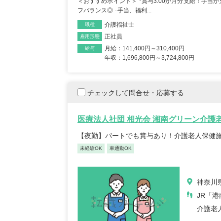
＜おすすめポイント＞ ･賞与3.00か月分支給！手当が充
フバランス◎ ･手当、福利...
保育士/33歳/0-5年/東京都
介護福祉士
職種
2025/05/08
正社員
雇用形態
月給：141,400円～310,400円
給与
年収：1,696,800円～3,724,800円
【キャリア】12年 正社員 認可保育園 【転職
【キャリア】 3
先】認可保育園（正社員） 【転職の...
もっと見
認可保育園 【転
る
チェックして問合せ・応募する
医療法人社団 相光会 湘南グリーン介護
【夜勤】パートでも賞与あり！介護老人保健
未経験OK
車通勤OK
神奈川県
JR「
介護老