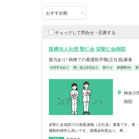
チェックして問合せ・応募する
医療法人社団 聖仁会 栄聖仁会病院
賞与あり! 病棟での看護助手職(正社員)募集
住宅手当あり
寮・借上住宅あり
駅チカ
車通勤OK
産
神奈川県
病院
栄聖仁会病院での准看護職（正社員）募集です。車・バ
通勤利便性も高いです。退職金制度あり、寮...