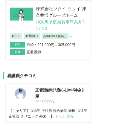
株式会社ツクイ ツクイ 津
久井浜グループホーム
神奈川県横須賀市津久井2-
17-33
...
駅チカ
車通勤OK
資格取得支援あり
月給：221,900円～305,000円
給与
正看護師
職種
看護職クチコミ
川
看護師/29歳/6-10年/神奈川県
正
2026/06/23
2
【キャリア】 約5年 常勤 急性期病院 病棟 約3年
【キャリア】 約3年
年
常勤 地域包括ケア病棟 【転...
もっと見る
正社員 美容クリニッ