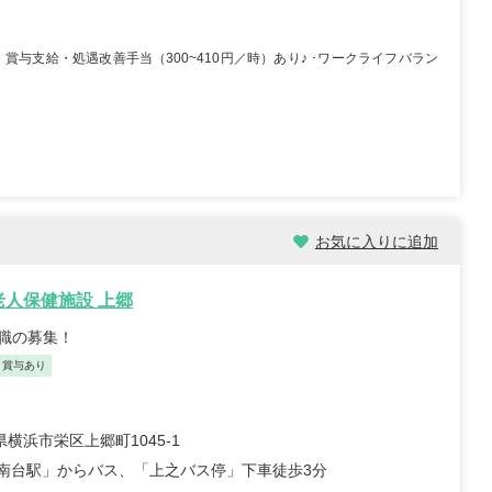
与支給・処遇改善手当（300~410円／時）あり♪ ･ワークライフバラン
お気に入りに追加
老人保健施設 上郷
職の募集！
・賞与あり
横浜市栄区上郷町1045‐1
港南台駅」からバス、「上之バス停」下車徒歩3分