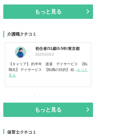
もっと見る
介護職クチコミ
資格なし/20歳/0-5年/東京都
2025/10/14
2
【転
【キャリア】 約2年 正社員 倉庫内作業 【転
【キャリア】 約
っと
職先】 特別養護老人ホーム 【転職の目...
もっと
【転職先】 有料老
見る
る
もっと見る
保育士クチコミ