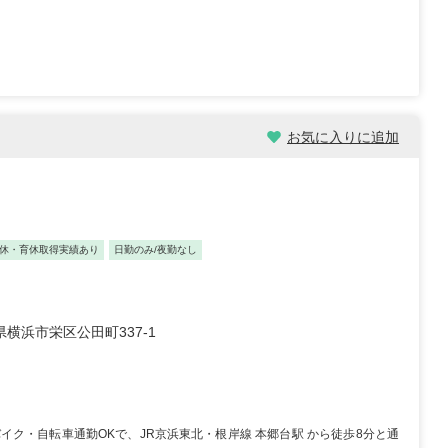
お気に入りに追加
休・育休取得実績あり
日勤のみ/夜勤なし
看護師/30歳/経験5-10年/千
正看護師/27歳/6-10年/神奈
県
県
横浜市栄区公田町337-1
22/09/25
2026/07/30
正職員 大学病院 外科、救急外
【キャリア】 約5年 正社員 総合病院 病棟 約1
総合病院 ...
もっと見る
正社員 クリニック 外来 【...
もっと見る
ク・自転車通勤OKで、JR京浜東北・根岸線 本郷台駅 から徒歩8分と通