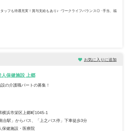
スタッフも待遇充実！賞与支給もあり♪ ･ワークライフバランス◎ ･手当、福
お気に入りに追加
老人保健施設 上郷
施設の介護職パートの募集！
横浜市栄区上郷町1045‐1
港南台駅」からバス、「上之バス停」下車徒歩3分
人保健施設・医療院