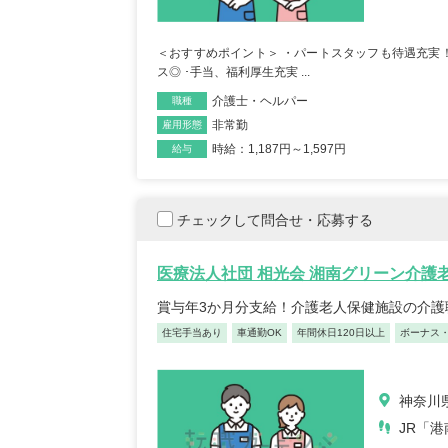
＜おすすめポイント＞ ・パートスタッフも待遇充実！賞
ス◎ ･手当、福利厚生充実 ...
介護士・ヘルパー
職種
非常勤
雇用形態
時給：1,187円～1,597円
給与
チェックして問合せ・応募する
医療法人社団 相光会 湘南グリーン介護
賞与年3か月分支給！介護老人保健施設の介護
住宅手当あり
車通勤OK
年間休日120日以上
ボーナス
神奈川県
JR「