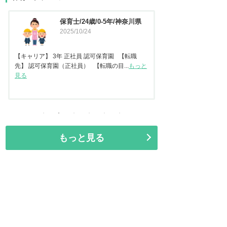
川県
保育士/45歳/20-25年/東京都
2025/09/11
職
【キャリア】 
もっと
任保育士として
【キャリア】22年 正社員 認可保育園2年 認定こ
見る
ども園 【転職先】保育園（認可...
もっと見る
もっと見る