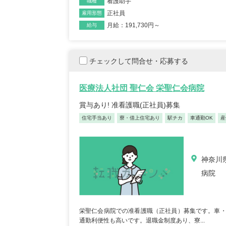
看護助手
職種
正社員
雇用形態
月給：191,730円～
給与
チェックして問合せ・応募する
医療法人社団 聖仁会 栄聖仁会病院
賞与あり! 准看護職(正社員)募集
住宅手当あり
寮・借上住宅あり
駅チカ
車通勤OK
産
神奈川県
病院
栄聖仁会病院での准看護職（正社員）募集です。車・バ
通勤利便性も高いです。退職金制度あり、寮...