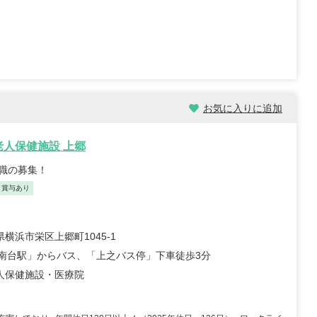
お気に入りに追加
護福祉士/46歳/20-25年/神
初任者/51歳/0-5年/東京都
奈川県
2025/10/23
025/10/29
老人保健施設 上郷
【キャリア】 約半年 派遣 デイサービス 
5年 正社員 放課後デイサービ
職先】 デイサービス 【転職の目的】 給...
も
職の募集！
特別養護老人ホー...
もっと見る
見る
・賞与あり
横浜市栄区上郷町1045‐1
港南台駅」からバス、「上之バス停」下車徒歩3分
人保健施設・医療院