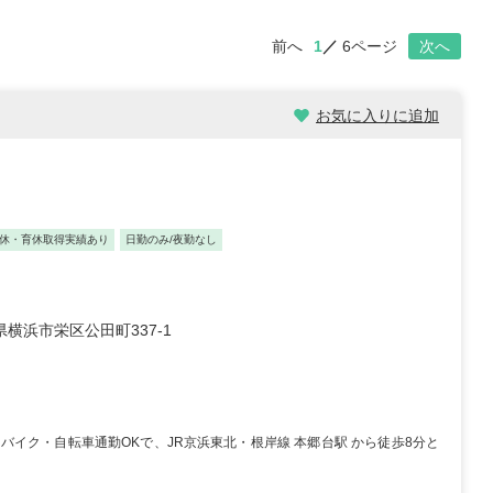
前へ
1
6ページ
次へ
お気に入りに追加
休・育休取得実績あり
日勤のみ/夜勤なし
横浜市栄区公田町337-1
イク・自転車通勤OKで、JR京浜東北・根岸線 本郷台駅 から徒歩8分と