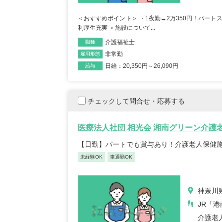
＜おすすめポイント＞ ・1夜勤→2万350円！パート
利厚生充実 ＜施設について...
介護福祉士
職種
非常勤
雇用形態
日給：20,350円～26,090円
給与
チェックして問合せ・応募する
医療法人社団 相光会 湘南グリーン介護
【日勤】パートでも賞与あり！介護老人保健
未経験OK
車通勤OK
神奈川県
JR「
介護老