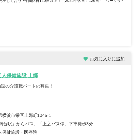
実しており ･年間休日120日以上！（2025年休日：126日） ･ワークライ
保育士/30歳/6-10年/東京都
保育士/24歳/0-5年/神奈
2025/11/04
2025/10/24
【キャリア】 3年 正社員 認可保育園 【転
先】 認可保育園（正社員） 【転職の目...
年 正社員 認可保育園 6年 正社員
見る
職先】 認可保育...
もっと見る
お気に入りに追加
老人保健施設 上郷
施設の介護職パートの募集！
横浜市栄区上郷町1045‐1
港南台駅」からバス、「上之バス停」下車徒歩3分
人保健施設・医療院