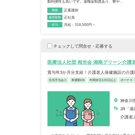
勤利便性も高いです。退職金制度あり、寮や...
正看護師
職種
正社員
雇用形態
月給：318,500円～
給与
チェックして問合せ・応募する
初任者/53歳/0-4年/千葉県
介
2025/09/22
2
医療法人社団 相光会 湘南グリーン介護
【キャリア】 約半年年 常勤 デイサービス 約半
【キャリア】 約
年 常勤 老健 約3年 常勤 グループ...
もっと
賞与年3か月分支給！介護老人保健施設の介護
ス 約10年 正社員 
見る
住宅手当あり
車通勤OK
年間休日120日以上
ボーナス
神奈川県
JR「
介護老