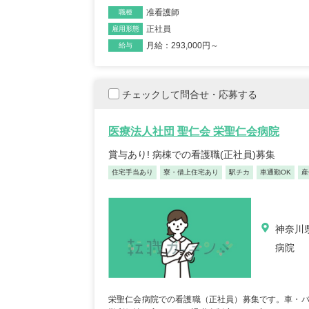
准看護師
職種
正社員
雇用形態
月給：293,000円～
給与
チェックして問合せ・応募する
医療法人社団 聖仁会 栄聖仁会病院
賞与あり! 病棟での看護職(正社員)募集
住宅手当あり
寮・借上住宅あり
駅チカ
車通勤OK
産
正看護師/39歳/16-20年/東京
正
都
葉
神奈川県
2025/10/20
20
病院
【キャリア】 約7年 正社員 総合病院 病棟 約6年
【キャリア】 4年 
ブランク 約1年 パート デイサー...
もっと見る
来/病棟 4年 正職員 
栄聖仁会病院での看護職（正社員）募集です。車・バイ