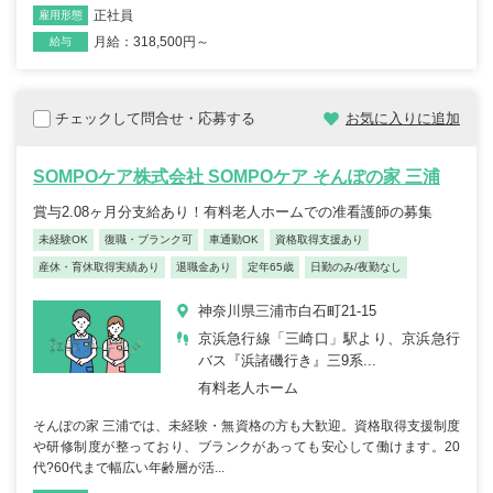
正社員
雇用形態
月給：318,500円～
給与
チェックして問合せ・応募する
お気に入りに追加
SOMPOケア株式会社 SOMPOケア そんぽの家 三浦
賞与2.08ヶ月分支給あり！有料老人ホームでの准看護師の募集
未経験OK
復職・ブランク可
車通勤OK
資格取得支援あり
産休・育休取得実績あり
退職金あり
定年65歳
日勤のみ/夜勤なし
神奈川県三浦市白石町21-15
京浜急行線「三崎口」駅より、京浜急行
バス『浜諸磯行き』三9系...
有料老人ホーム
そんぽの家 三浦では、未経験・無資格の方も大歓迎。資格取得支援制度
や研修制度が整っており、ブランクがあっても安心して働けます。20
代?60代まで幅広い年齢層が活...