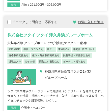
月給：221,900円～305,000円
給与
チェックして問合せ・応募する
お気に入りに追加
株式会社ツクイ ツクイ 津久井浜グループホーム
賞与年2回! グループホームでの介護職(ケアクルー)募集
未経験OK
復職・ブランク可
駅チカ
車通勤OK
年間休日120日以上
資格取得支援あり
産休・育休取得実績あり
扶養手当・家族手当あり
退職金あり
定年65歳
日勤のみ/夜勤なし
ボーナス・賞与あり
神奈川県横須賀市津久井2-17-33
グループホーム
ツクイ津久井浜グループホームで介護職（ケアクルー）を募集します。
食事作りや洗濯・掃除などの生活支援、入浴・排せつ等の身体介助、バ
イタルチェックや服薬管理、レクリ...
介護士・ヘルパー
職種