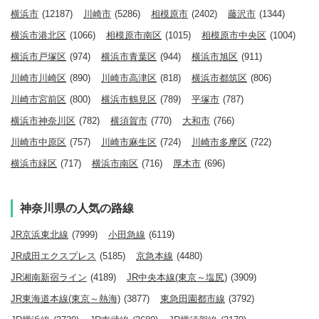
横浜市
(12187)
川崎市
(5286)
相模原市
(2402)
藤沢市
(1344)
横浜市港北区
(1066)
相模原市南区
(1015)
相模原市中央区
(1004)
横浜市戸塚区
(974)
横浜市青葉区
(944)
横浜市旭区
(911)
川崎市川崎区
(890)
川崎市高津区
(818)
横浜市都筑区
(806)
川崎市宮前区
(800)
横浜市鶴見区
(789)
平塚市
(787)
横浜市神奈川区
(782)
横須賀市
(770)
大和市
(766)
川崎市中原区
(757)
川崎市麻生区
(724)
川崎市多摩区
(722)
横浜市緑区
(717)
横浜市南区
(716)
厚木市
(696)
神奈川県の人気の路線
JR京浜東北線
(7999)
小田急線
(6119)
JR成田エクスプレス
(5185)
京急本線
(4480)
JR湘南新宿ライン
(4189)
JR中央本線(東京～塩尻)
(3909)
JR東海道本線(東京～熱海)
(3877)
東急田園都市線
(3792)