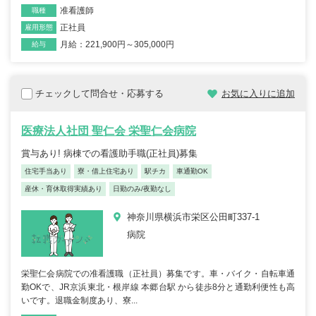
准看護師
職種
正社員
雇用形態
月給：221,900円～305,000円
給与
チェックして問合せ・応募する
お気に入りに追加
医療法人社団 聖仁会 栄聖仁会病院
賞与あり! 病棟での看護助手職(正社員)募集
住宅手当あり
寮・借上住宅あり
駅チカ
車通勤OK
産休・育休取得実績あり
日勤のみ/夜勤なし
神奈川県横浜市栄区公田町337-1
病院
栄聖仁会病院での准看護職（正社員）募集です。車・バイク・自転車通
勤OKで、JR京浜東北・根岸線 本郷台駅 から徒歩8分と通勤利便性も高
いです。退職金制度あり、寮...