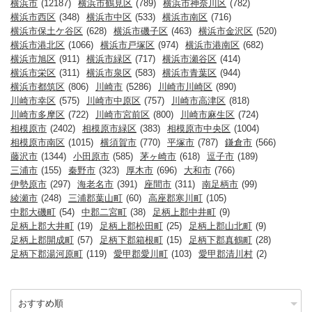
横浜市
(12187)
横浜市鶴見区
(789)
横浜市神奈川区
(782)
横浜市西区
(348)
横浜市中区
(533)
横浜市南区
(716)
横浜市保土ケ谷区
(628)
横浜市磯子区
(463)
横浜市金沢区
(520)
横浜市港北区
(1066)
横浜市戸塚区
(974)
横浜市港南区
(682)
横浜市旭区
(911)
横浜市緑区
(717)
横浜市瀬谷区
(414)
横浜市栄区
(311)
横浜市泉区
(583)
横浜市青葉区
(944)
横浜市都筑区
(806)
川崎市
(5286)
川崎市川崎区
(890)
川崎市幸区
(575)
川崎市中原区
(757)
川崎市高津区
(818)
川崎市多摩区
(722)
川崎市宮前区
(800)
川崎市麻生区
(724)
相模原市
(2402)
相模原市緑区
(383)
相模原市中央区
(1004)
相模原市南区
(1015)
横須賀市
(770)
平塚市
(787)
鎌倉市
(566)
藤沢市
(1344)
小田原市
(585)
茅ヶ崎市
(618)
逗子市
(189)
三浦市
(155)
秦野市
(323)
厚木市
(696)
大和市
(766)
伊勢原市
(297)
海老名市
(391)
座間市
(311)
南足柄市
(99)
綾瀬市
(248)
三浦郡葉山町
(60)
高座郡寒川町
(105)
中郡大磯町
(54)
中郡二宮町
(38)
足柄上郡中井町
(9)
足柄上郡大井町
(19)
足柄上郡松田町
(25)
足柄上郡山北町
(9)
足柄上郡開成町
(57)
足柄下郡箱根町
(15)
足柄下郡真鶴町
(28)
足柄下郡湯河原町
(119)
愛甲郡愛川町
(103)
愛甲郡清川村
(2)