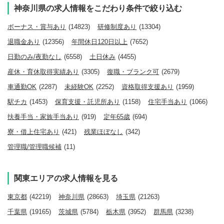
神奈川県の求人情報をこだわり条件で絞り込む
ボーナス・賞与あり
(14823)
研修制度あり
(13304)
退職金あり
(12356)
年間休日120日以上
(7652)
日勤のみ/夜勤なし
(6558)
土日休み
(4455)
産休・育休取得実績あり
(3305)
復職・ブランク可
(2679)
車通勤OK
(2287)
未経験OK
(2252)
資格取得支援あり
(1959)
駅チカ
(1453)
保育支援・託児所あり
(1158)
住宅手当あり
(1066)
扶養手当・家族手当あり
(919)
定年65歳
(694)
寮・借上住宅あり
(421)
残業ほぼなし
(342)
管理職/管理職候補
(11)
関東エリアの求人情報を見る
東京都
(42219)
神奈川県
(28663)
埼玉県
(21263)
千葉県
(19165)
茨城県
(5784)
栃木県
(3952)
群馬県
(3238)