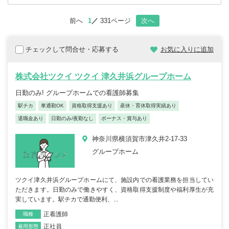
前へ
1
331ページ
次へ
チェックして問合せ・応募する
お気に入りに追加
株式会社ツクイ ツクイ 津久井浜グループホーム
日勤のみ! グループホームでの看護師募集
駅チカ
車通勤OK
資格取得支援あり
産休・育休取得実績あり
退職金あり
日勤のみ/夜勤なし
ボーナス・賞与あり
神奈川県横須賀市津久井2-17-33
グループホーム
ツクイ津久井浜グループホームにて、施設内での看護業務を担当してい
ただきます。日勤のみで働きやすく、資格取得支援制度や福利厚生が充
実しています。駅チカで通勤便利、...
正看護師
職種
正社員
雇用形態