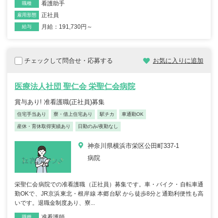
看護助手
職種
正社員
雇用形態
月給：191,730円～
給与
チェックして問合せ・応募する
お気に入りに追加
医療法人社団 聖仁会 栄聖仁会病院
賞与あり! 准看護職(正社員)募集
住宅手当あり
寮・借上住宅あり
駅チカ
車通勤OK
産休・育休取得実績あり
日勤のみ/夜勤なし
神奈川県横浜市栄区公田町337-1
病院
栄聖仁会病院での准看護職（正社員）募集です。車・バイク・自転車通
勤OKで、JR京浜東北・根岸線 本郷台駅 から徒歩8分と通勤利便性も高
いです。退職金制度あり、寮...
准看護師
職種