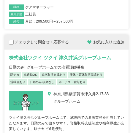
ケアマネージャー
職種
正社員
雇用形態
月給：209,500円～257,500円
給与
チェックして問合せ・応募する
お気に入りに追加
株式会社ツクイ ツクイ 津久井浜グループホーム
日勤のみ! グループホームでの准看護師募集
駅チカ
車通勤OK
資格取得支援あり
産休・育休取得実績あり
退職金あり
日勤のみ/夜勤なし
ボーナス・賞与あり
神奈川県横須賀市津久井2-17-33
グループホーム
ツクイ津久井浜グループホームにて、施設内での看護業務を担当してい
ただきます。日勤のみで働きやすく、資格取得支援制度や福利厚生が充
実しています。駅チカで通勤便利、...