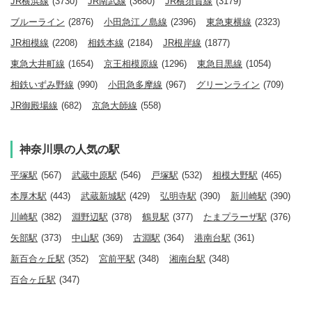
JR横浜線
(3730)
JR南武線
(3680)
JR横須賀線
(3179)
ブルーライン
(2876)
小田急江ノ島線
(2396)
東急東横線
(2323)
JR相模線
(2208)
相鉄本線
(2184)
JR根岸線
(1877)
東急大井町線
(1654)
京王相模原線
(1296)
東急目黒線
(1054)
相鉄いずみ野線
(990)
小田急多摩線
(967)
グリーンライン
(709)
JR御殿場線
(682)
京急大師線
(558)
神奈川県の人気の駅
平塚駅
(567)
武蔵中原駅
(546)
戸塚駅
(532)
相模大野駅
(465)
本厚木駅
(443)
武蔵新城駅
(429)
弘明寺駅
(390)
新川崎駅
(390)
川崎駅
(382)
淵野辺駅
(378)
鶴見駅
(377)
たまプラーザ駅
(376)
矢部駅
(373)
中山駅
(369)
古淵駅
(364)
港南台駅
(361)
新百合ヶ丘駅
(352)
宮前平駅
(348)
湘南台駅
(348)
百合ヶ丘駅
(347)