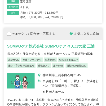
准看護師
職種
正社員
雇用形態
月給：278,300円～313,600円
給与
年収：3,830,000円～4,320,000円
チェックして問合せ・応募する
お気に入りに追加
SOMPOケア株式会社 SOMPOケア そんぽの家 三浦
賞与2.08ヶ月分支給あり！有料老人ホームでの正看護師の募集
未経験OK
復職・ブランク可
車通勤OK
資格取得支援あり
産休・育休取得実績あり
退職金あり
定年65歳
日勤のみ/夜勤なし
神奈川県三浦市白石町21-15
京浜急行線「三崎口」駅より、京浜急行
バス『浜諸磯行き』三9系...
有料老人ホーム
そんぽの家 三浦では、未経験・無資格の方も大歓迎。資格取得支援制度
や研修制度が整っており、ブランクがあっても安心して働けます。20