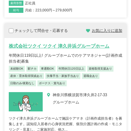
正社員
雇用形態
月給：223,000円～279,600円
給与
チェックして問合せ・応募する
お気に入りに追加
株式会社ツクイ ツクイ 津久井浜グループホーム
年間休日119日以上! グループホームでのケアマネジャー(計画作成
担当者)募集
未経験OK
駅チカ
車通勤OK
年間休日120日以上
資格取得支援あり
産休・育休取得実績あり
扶養手当・家族手当あり
退職金あり
日勤のみ/夜勤なし
ボーナス・賞与あり
神奈川県横須賀市津久井2-17-33
グループホーム
ツクイ津久井浜グループホームで施設ケアマネ（計画作成担当者）を募
集します。認知症入居者の心身状況把握、個別介護計画の作成・モニタ
リング・見直し、ご家族対応、他ス...