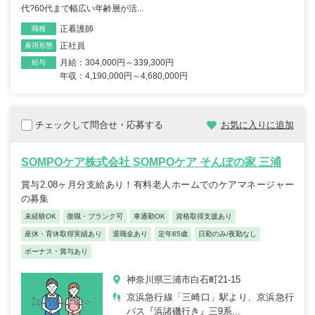
代?60代まで幅広い年齢層が活...
正看護師
職種
正社員
雇用形態
月給：304,000円～339,300円
給与
年収：4,190,000円～4,680,000円
チェックして問合せ・応募する
お気に入りに追加
SOMPOケア株式会社 SOMPOケア そんぽの家 三浦
賞与2.08ヶ月分支給あり！有料老人ホームでのケアマネージャー
の募集
未経験OK
復職・ブランク可
車通勤OK
資格取得支援あり
産休・育休取得実績あり
退職金あり
定年65歳
日勤のみ/夜勤なし
ボーナス・賞与あり
神奈川県三浦市白石町21-15
京浜急行線「三崎口」駅より、京浜急行
バス『浜諸磯行き』三9系...