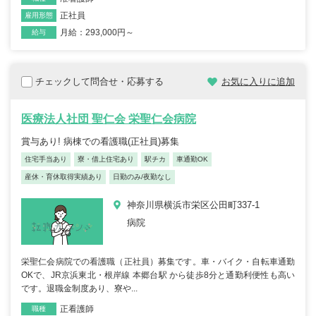
正社員
雇用形態
月給：293,000円～
給与
チェックして問合せ・応募する
お気に入りに追加
医療法人社団 聖仁会 栄聖仁会病院
賞与あり! 病棟での看護職(正社員)募集
住宅手当あり
寮・借上住宅あり
駅チカ
車通勤OK
産休・育休取得実績あり
日勤のみ/夜勤なし
神奈川県横浜市栄区公田町337-1
病院
栄聖仁会病院での看護職（正社員）募集です。車・バイク・自転車通勤
OKで、JR京浜東北・根岸線 本郷台駅 から徒歩8分と通勤利便性も高い
です。退職金制度あり、寮や...
正看護師
職種