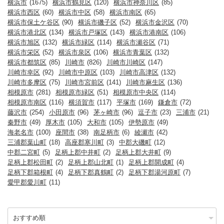
横浜市
(1675)
横浜市鶴見区
(120)
横浜市神奈川区
(85)
横浜市西区
(60)
横浜市中区
(58)
横浜市南区
(65)
横浜市保土ケ谷区
(90)
横浜市磯子区
(52)
横浜市金沢区
(70)
横浜市港北区
(134)
横浜市戸塚区
(143)
横浜市港南区
(106)
横浜市旭区
(132)
横浜市緑区
(114)
横浜市瀬谷区
(71)
横浜市栄区
(52)
横浜市泉区
(106)
横浜市青葉区
(132)
横浜市都筑区
(85)
川崎市
(826)
川崎市川崎区
(147)
川崎市幸区
(92)
川崎市中原区
(103)
川崎市高津区
(132)
川崎市多摩区
(75)
川崎市宮前区
(141)
川崎市麻生区
(136)
相模原市
(281)
相模原市緑区
(51)
相模原市中央区
(114)
相模原市南区
(116)
横須賀市
(117)
平塚市
(169)
鎌倉市
(72)
藤沢市
(254)
小田原市
(96)
茅ヶ崎市
(96)
逗子市
(23)
三浦市
(21)
秦野市
(49)
厚木市
(105)
大和市
(105)
伊勢原市
(49)
海老名市
(100)
座間市
(38)
南足柄市
(6)
綾瀬市
(42)
三浦郡葉山町
(18)
高座郡寒川町
(3)
中郡大磯町
(12)
中郡二宮町
(5)
足柄上郡中井町
(2)
足柄上郡大井町
(9)
足柄上郡松田町
(2)
足柄上郡山北町
(1)
足柄上郡開成町
(4)
足柄下郡箱根町
(4)
足柄下郡真鶴町
(2)
足柄下郡湯河原町
(7)
愛甲郡愛川町
(11)