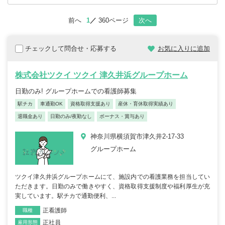
前へ
1
360ページ
次へ
チェックして問合せ・応募する
お気に入りに追加
株式会社ツクイ ツクイ 津久井浜グループホーム
日勤のみ! グループホームでの看護師募集
駅チカ
車通勤OK
資格取得支援あり
産休・育休取得実績あり
退職金あり
日勤のみ/夜勤なし
ボーナス・賞与あり
神奈川県横須賀市津久井2-17-33
グループホーム
ツクイ津久井浜グループホームにて、施設内での看護業務を担当してい
ただきます。日勤のみで働きやすく、資格取得支援制度や福利厚生が充
実しています。駅チカで通勤便利、...
正看護師
職種
正社員
雇用形態