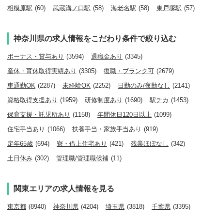
相模原駅
(60)
武蔵溝ノ口駅
(58)
海老名駅
(58)
東戸塚駅
(57)
神奈川県の求人情報をこだわり条件で絞り込む
ボーナス・賞与あり
(3594)
退職金あり
(3345)
産休・育休取得実績あり
(3305)
復職・ブランク可
(2679)
車通勤OK
(2287)
未経験OK
(2252)
日勤のみ/夜勤なし
(2141)
資格取得支援あり
(1959)
研修制度あり
(1690)
駅チカ
(1453)
保育支援・託児所あり
(1158)
年間休日120日以上
(1099)
住宅手当あり
(1066)
扶養手当・家族手当あり
(919)
定年65歳
(694)
寮・借上住宅あり
(421)
残業ほぼなし
(342)
土日休み
(302)
管理職/管理職候補
(11)
関東エリアの求人情報を見る
東京都
(8940)
神奈川県
(4204)
埼玉県
(3818)
千葉県
(3395)