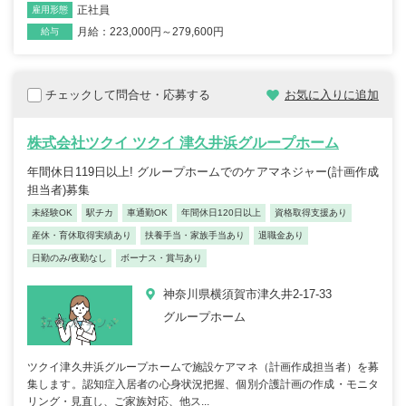
正社員
雇用形態
月給：223,000円～279,600円
給与
チェックして問合せ・応募する
お気に入りに追加
株式会社ツクイ ツクイ 津久井浜グループホーム
年間休日119日以上! グループホームでのケアマネジャー(計画作成
担当者)募集
未経験OK
駅チカ
車通勤OK
年間休日120日以上
資格取得支援あり
産休・育休取得実績あり
扶養手当・家族手当あり
退職金あり
日勤のみ/夜勤なし
ボーナス・賞与あり
神奈川県横須賀市津久井2-17-33
グループホーム
ツクイ津久井浜グループホームで施設ケアマネ（計画作成担当者）を募
集します。認知症入居者の心身状況把握、個別介護計画の作成・モニタ
リング・見直し、ご家族対応、他ス...