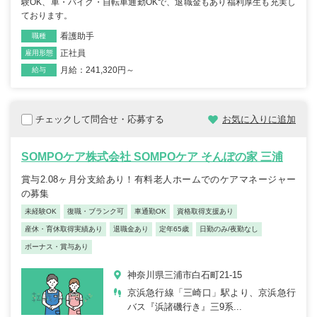
験OK、車・バイク・自転車通勤OKで、退職金もあり福利厚生も充実し
ております。
看護助手
職種
正社員
雇用形態
月給：241,320円～
給与
チェックして問合せ・応募する
お気に入りに追加
SOMPOケア株式会社 SOMPOケア そんぽの家 三浦
賞与2.08ヶ月分支給あり！有料老人ホームでのケアマネージャー
の募集
未経験OK
復職・ブランク可
車通勤OK
資格取得支援あり
産休・育休取得実績あり
退職金あり
定年65歳
日勤のみ/夜勤なし
ボーナス・賞与あり
神奈川県三浦市白石町21-15
京浜急行線「三崎口」駅より、京浜急行
バス『浜諸磯行き』三9系...