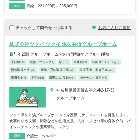
月給：221,900円～305,000円
給与
チェックして問合せ・応募する
お気に入りに追加
株式会社ツクイ ツクイ 津久井浜グループホーム
賞与年2回! グループホームでの介護職(ケアクルー)募集
未経験OK
復職・ブランク可
駅チカ
車通勤OK
年間休日120日以上
資格取得支援あり
産休・育休取得実績あり
扶養手当・家族手当あり
退職金あり
定年65歳
日勤のみ/夜勤なし
ボーナス・賞与あり
神奈川県横須賀市津久井2-17-33
グループホーム
ツクイ津久井浜グループホームで介護職（ケアクルー）を募集します。
食事作りや洗濯・掃除などの生活支援、入浴・排せつ等の身体介助、バ
イタルチェックや服薬管理、レクリ...
介護士・ヘルパー
職種