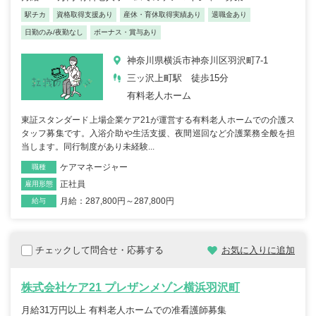
駅チカ
資格取得支援あり
産休・育休取得実績あり
退職金あり
日勤のみ/夜勤なし
ボーナス・賞与あり
神奈川県横浜市神奈川区羽沢町7-1
三ッ沢上町駅 徒歩15分
有料老人ホーム
東証スタンダード上場企業ケア21が運営する有料老人ホームでの介護ス
タッフ募集です。入浴介助や生活支援、夜間巡回など介護業務全般を担
当します。同行制度があり未経験...
ケアマネージャー
職種
正社員
雇用形態
月給：287,800円～287,800円
給与
チェックして問合せ・応募する
お気に入りに追加
株式会社ケア21 プレザンメゾン横浜羽沢町
月給31万円以上 有料老人ホームでの准看護師募集