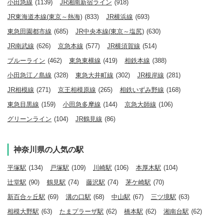
小田急線
(1139)
JR湘南新宿ライン
(918)
JR東海道本線(東京～熱海)
(833)
JR横浜線
(693)
東急田園都市線
(685)
JR中央本線(東京～塩尻)
(630)
JR南武線
(626)
京急本線
(577)
JR横須賀線
(514)
ブルーライン
(462)
東急東横線
(419)
相鉄本線
(388)
小田急江ノ島線
(328)
東急大井町線
(302)
JR根岸線
(281)
JR相模線
(271)
京王相模原線
(265)
相鉄いずみ野線
(168)
東急目黒線
(159)
小田急多摩線
(144)
京急大師線
(106)
グリーンライン
(104)
JR鶴見線
(86)
神奈川県の人気の駅
平塚駅
(134)
戸塚駅
(109)
川崎駅
(106)
本厚木駅
(104)
辻堂駅
(90)
鶴見駅
(74)
藤沢駅
(74)
茅ケ崎駅
(70)
新百合ヶ丘駅
(69)
溝の口駅
(68)
中山駅
(67)
三ツ境駅
(63)
相模大野駅
(63)
たまプラーザ駅
(62)
橋本駅
(62)
湘南台駅
(62)