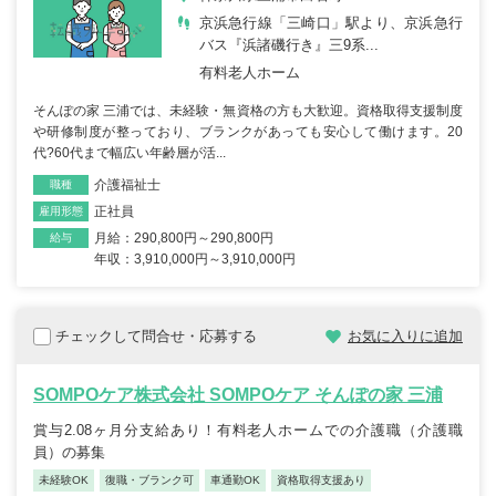
京浜急行線「三崎口」駅より、京浜急行
バス『浜諸磯行き』三9系...
有料老人ホーム
そんぽの家 三浦では、未経験・無資格の方も大歓迎。資格取得支援制度
や研修制度が整っており、ブランクがあっても安心して働けます。20
代?60代まで幅広い年齢層が活...
介護福祉士
職種
正社員
雇用形態
月給：290,800円～290,800円
給与
年収：3,910,000円～3,910,000円
チェックして問合せ・応募する
お気に入りに追加
SOMPOケア株式会社 SOMPOケア そんぽの家 三浦
賞与2.08ヶ月分支給あり！有料老人ホームでの介護職（介護職
員）の募集
未経験OK
復職・ブランク可
車通勤OK
資格取得支援あり