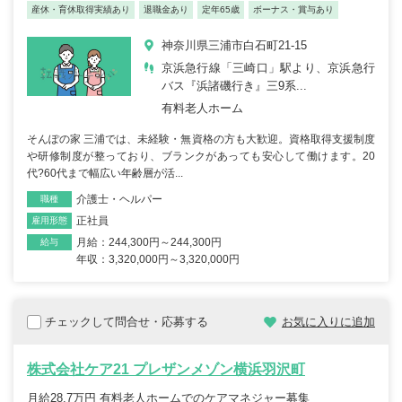
産休・育休取得実績あり
退職金あり
定年65歳
ボーナス・賞与あり
神奈川県三浦市白石町21-15
京浜急行線「三崎口」駅より、京浜急行
バス『浜諸磯行き』三9系...
有料老人ホーム
そんぽの家 三浦では、未経験・無資格の方も大歓迎。資格取得支援制度
や研修制度が整っており、ブランクがあっても安心して働けます。20
代?60代まで幅広い年齢層が活...
介護士・ヘルパー
職種
正社員
雇用形態
月給：244,300円～244,300円
給与
年収：3,320,000円～3,320,000円
チェックして問合せ・応募する
お気に入りに追加
株式会社ケア21 プレザンメゾン横浜羽沢町
月給28.7万円 有料老人ホームでのケアマネジャー募集