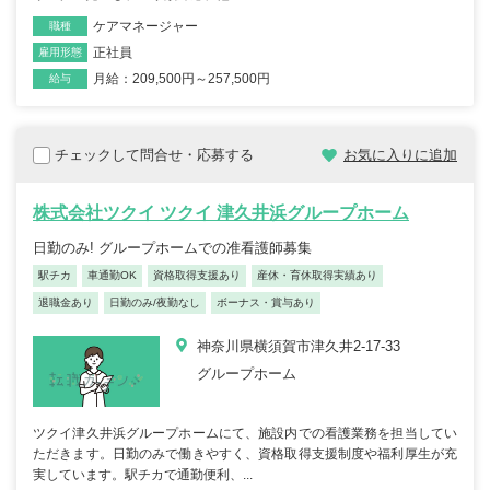
ケアマネージャー
職種
正社員
雇用形態
月給：209,500円～257,500円
給与
チェックして問合せ・応募する
お気に入りに追加
株式会社ツクイ ツクイ 津久井浜グループホーム
日勤のみ! グループホームでの准看護師募集
駅チカ
車通勤OK
資格取得支援あり
産休・育休取得実績あり
退職金あり
日勤のみ/夜勤なし
ボーナス・賞与あり
神奈川県横須賀市津久井2-17-33
グループホーム
ツクイ津久井浜グループホームにて、施設内での看護業務を担当してい
ただきます。日勤のみで働きやすく、資格取得支援制度や福利厚生が充
実しています。駅チカで通勤便利、...