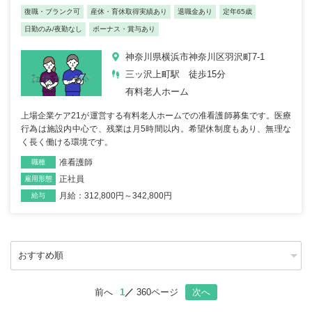
復職・ブランク可
産休・育休取得実績あり
退職金あり
定年65歳
日勤のみ/夜勤なし
ボーナス・賞与あり
神奈川県横浜市神奈川区羽沢町7-1
三ッ沢上町駅 徒歩15分
有料老人ホーム
上場企業ケア21が運営する有料老人ホームでの准看護師募集です。医療
行為は施設内中心で、残業は月5時間以内。希望休制度もあり、無理な
く長く働ける環境です。
准看護師
職種
正社員
雇用形態
月給：312,800円～342,800円
給与
前へ
1
360ページ
次へ