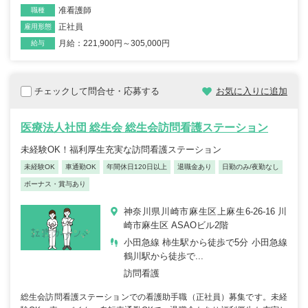
准看護師
職種
正社員
雇用形態
月給：221,900円～305,000円
給与
チェックして問合せ・応募する
お気に入りに追加
医療法人社団 総生会 総生会訪問看護ステーション
未経験OK！福利厚生充実な訪問看護ステーション
未経験OK
車通勤OK
年間休日120日以上
退職金あり
日勤のみ/夜勤なし
ボーナス・賞与あり
神奈川県川崎市麻生区上麻生6-26-16 川
崎市麻生区 ASAOビル2階
小田急線 柿生駅から徒歩で5分 小田急線
鶴川駅から徒歩で...
訪問看護
総生会訪問看護ステーションでの看護助手職（正社員）募集です。未経