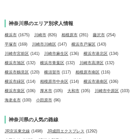
神奈川県のエリア別求人情報
横浜市
(1675)
川崎市
(826)
相模原市
(281)
藤沢市
(254)
平塚市
(169)
川崎市川崎区
(147)
横浜市戸塚区
(143)
川崎市宮前区
(141)
川崎市麻生区
(136)
横浜市港北区
(134)
横浜市旭区
(132)
横浜市青葉区
(132)
川崎市高津区
(132)
横浜市鶴見区
(120)
横須賀市
(117)
相模原市南区
(116)
横浜市緑区
(114)
相模原市中央区
(114)
横浜市港南区
(106)
横浜市泉区
(106)
厚木市
(105)
大和市
(105)
川崎市中原区
(103)
海老名市
(100)
小田原市
(96)
神奈川県の人気の路線
JR京浜東北線
(1498)
JR成田エクスプレス
(1292)